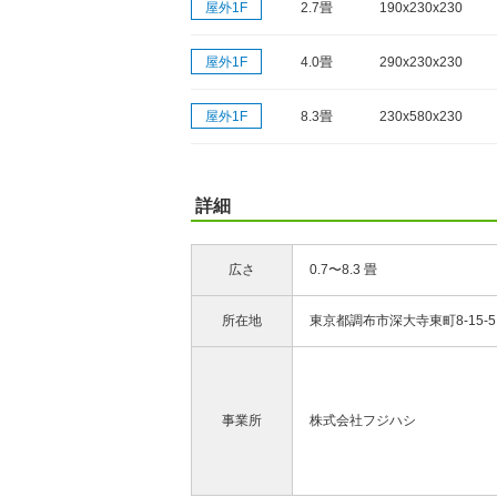
屋外1F
2.7畳
190x230x230
屋外1F
4.0畳
290x230x230
屋外1F
8.3畳
230x580x230
詳細
広さ
0.7〜8.3 畳
所在地
東京都調布市深大寺東町8-15-5
事業所
株式会社フジハシ