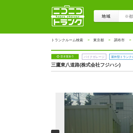
トランクルーム検索
東京都
調布市
バイクガレージ
屋外型トランク
三鷹東八道路(株式会社フジハシ)