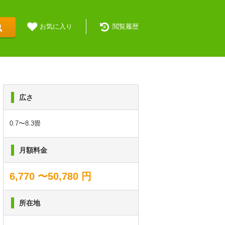
お気に入り
閲覧履歴
広さ
0.7〜8.3畳
月額料金
6,770 〜50,780 円
所在地