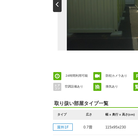
24時間利用可能
防犯カメラあり
空調設備あり
換気あり
取り扱い部屋タイプ一覧
タイプ
広さ
幅 x 奥行 x 高さ(cm)
屋外1F
0.7畳
115x95x230