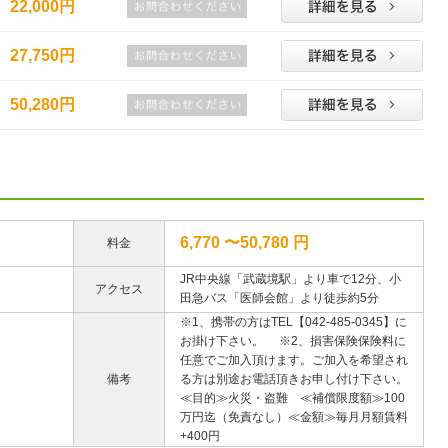
22,000円
27,750円
50,280円
6,770 〜50,780 円
料金
JR中央線「武蔵境駅」より車で12分、小
アクセス
田急バス「医師会館」より徒歩約5分
※1、携帯の方はTEL【042-485-0345】に
お掛け下さい。 ※2、損害保険保険料に
任意でご加入頂けます。ご加入を希望され
備考
る方は別途お電話頂きお申し付け下さい。
≪目的≫火災・盗難 ≪補償限度額≫100
万円迄（免責なし）≪金額≫毎月月額賃料
+400円