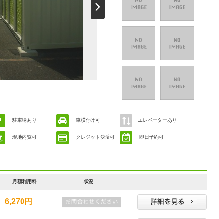
駐車場あり
車横付け可
エレベーターあり
現地内覧可
クレジット決済可
即日予約可
月額利用料
状況
6,270円