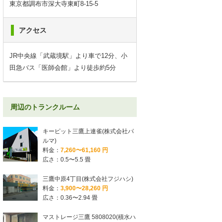
東京都調布市深大寺東町8-15-5
アクセス
JR中央線「武蔵境駅」より車で12分、小
田急バス「医師会館」より徒歩約5分
周辺のトランクルーム
キーピット三鷹上連雀(株式会社パ
ルマ)
料金：
7,260〜61,160 円
広さ：0.5〜5.5 畳
三鷹中原4丁目(株式会社フジハシ)
料金：
3,900〜28,260 円
広さ：0.36〜2.94 畳
マストレージ三鷹 5808020(積水ハ