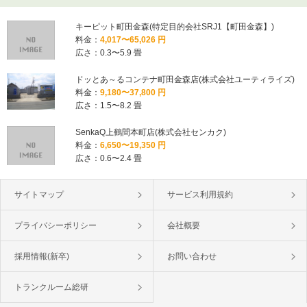
キーピット町田金森(特定目的会社SRJ1【町田金森】)
料金：
4,017〜65,026 円
広さ：0.3〜5.9 畳
ドッとあ～るコンテナ町田金森店(株式会社ユーティライズ)
料金：
9,180〜37,800 円
広さ：1.5〜8.2 畳
SenkaQ上鶴間本町店(株式会社センカク)
料金：
6,650〜19,350 円
広さ：0.6〜2.4 畳
サイトマップ
サービス利用規約
プライバシーポリシー
会社概要
採用情報(新卒)
お問い合わせ
トランクルーム総研