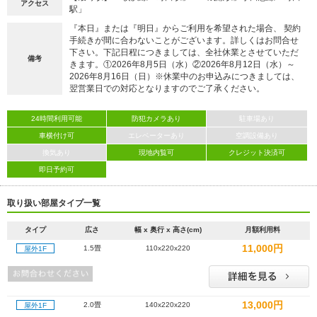
アクセス
駅」
『本日』または『明日』からご利用を希望された場合、 契約
手続きが間に合わないことがございます。詳しくはお問合せ
下さい。下記日程につきましては、全社休業とさせていただ
備考
きます。①2026年8月5日（水）②2026年8月12日（水）～
2026年8月16日（日）※休業中のお申込みにつきましては、
翌営業日での対応となりますのでご了承ください。
24時間利用可能
防犯カメラあり
駐車場あり
車横付け可
エレベーターあり
空調設備あり
換気あり
現地内覧可
クレジット決済可
即日予約可
取り扱い部屋タイプ一覧
タイプ
広さ
幅 x 奥行 x 高さ(cm)
月額利用料
11,000円
1.5畳
110x220x220
屋外1F
13,000円
2.0畳
140x220x220
屋外1F