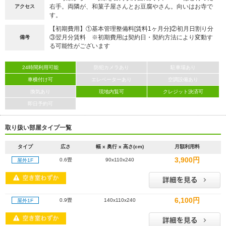
右手。両隣が、和菓子屋さんとお豆腐やさん。向いはお寺で
アクセス
す。
【初期費用】①基本管理整備料[賃料1ヶ月分]②初月日割り分
③翌月分賃料 ※初期費用は契約日・契約方法により変動す
備考
る可能性がございます
24時間利用可能
防犯カメラあり
駐車場あり
車横付け可
エレベーターあり
空調設備あり
換気あり
現地内覧可
クレジット決済可
即日予約可
取り扱い部屋タイプ一覧
タイプ
広さ
幅 x 奥行 x 高さ(cm)
月額利用料
3,900円
0.6畳
90x110x240
屋外1F
6,100円
0.9畳
140x110x240
屋外1F