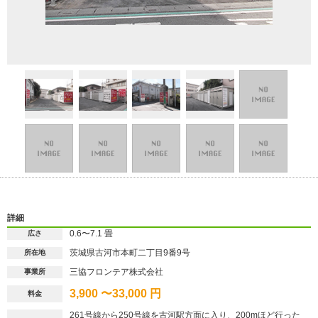
詳細
0.6〜7.1 畳
広さ
茨城県古河市本町二丁目9番9号
所在地
三協フロンテア株式会社
事業所
3,900 〜33,000 円
料金
261号線から250号線を古河駅方面に入り、200mほど行った