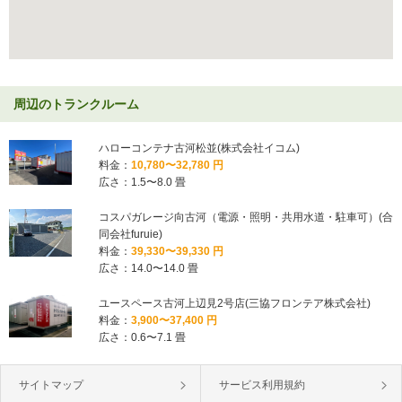
周辺のトランクルーム
ハローコンテナ古河松並(株式会社イコム)
料金：
10,780〜32,780 円
広さ：1.5〜8.0 畳
コスパガレージ向古河（電源・照明・共用水道・駐車可）(合
同会社furuie)
料金：
39,330〜39,330 円
広さ：14.0〜14.0 畳
ユースペース古河上辺見2号店(三協フロンテア株式会社)
料金：
3,900〜37,400 円
広さ：0.6〜7.1 畳
サイトマップ
サービス利用規約