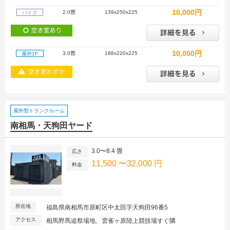
10,000円
2.0畳
139x250x225
バイク
10,000円
3.0畳
188x220x225
屋外1F
屋外型トランクルーム
南相馬・天狗田ヤード
3.0〜8.4 畳
広さ
11,500 〜32,000 円
料金
所在地
福島県南相馬市原町区中太田字天狗田96番5
アクセス
相馬野馬追祭場地、雲雀ヶ原陸上競技場すぐ隣