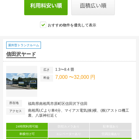
おすすめ物件を優先して表示
屋外型トランクルーム
信田沢ヤード
1.3〜8.4 畳
広さ
7,000 〜32,000 円
料金
所在地
福島県南相馬市原町区信田沢下信田
南相馬I,Cより車4分、マイアス電気(株)横、(株)アストロ機工
アクセス
裏、八坂神社近く
24時間利用可能
防犯カメラあり
駐車場あり
車横付け可
エレベーターあり
空調設備あり