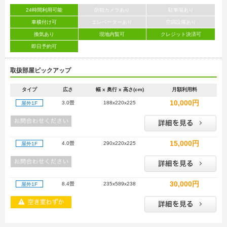
24時間利用可能
防犯カメラあり
駐車場あり
車横付け可
エレベーターあり
空調設備あり
換気あり
現地内覧可
クレジット決済可
即日予約可
取扱部屋ピックアップ
タイプ
広さ
幅 x 奥行 x 高さ(cm)
月額利用料
10,000円
3.0畳
188x220x225
屋外1F
15,000円
4.0畳
290x220x225
屋外1F
30,000円
8.4畳
235x589x238
屋外1F