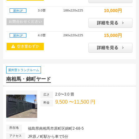
10,000円
3.0畳
188x220x225
屋外1F
15,000円
4.0畳
290x220x225
屋外1F
屋外型トランクルーム
南相馬・錦町ヤード
2.0〜3.0 畳
広さ
9,500 〜11,500 円
料金
所在地
福島県南相馬市原町区錦町2-68-5
アクセス
JR原ノ町駅から車で5分