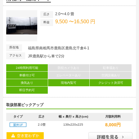
2.0〜4.0 畳
広さ
9,500 〜16,500 円
料金
所在地
福島県南相馬市鹿島区鹿島北千倉4-1
アクセス
JR鹿島駅から車で2分
24時間利用可能
防犯カメラあり
駐車場あり
車横付け可
エレベーターあり
空調設備あり
換気あり
現地内覧可
クレジット決済可
即日予約可
取扱部屋ピックアップ
タイプ
広さ
幅 x 奥行 x 高さ(cm)
月額利用料
8,000円
2.0畳
139x220x225
屋外1F