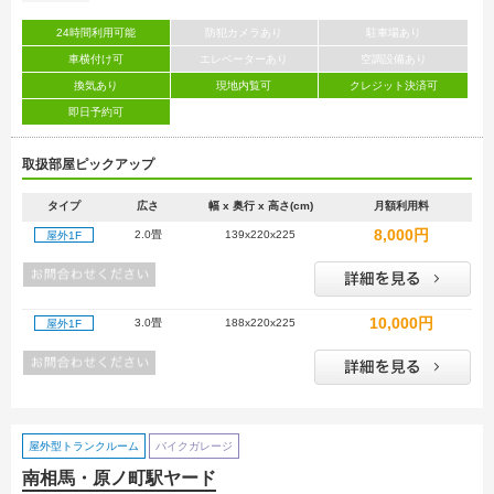
24時間利用可能
防犯カメラあり
駐車場あり
車横付け可
エレベーターあり
空調設備あり
換気あり
現地内覧可
クレジット決済可
即日予約可
取扱部屋ピックアップ
タイプ
広さ
幅 x 奥行 x 高さ(cm)
月額利用料
8,000円
2.0畳
139x220x225
屋外1F
10,000円
3.0畳
188x220x225
屋外1F
屋外型トランクルーム
バイクガレージ
南相馬・原ノ町駅ヤード