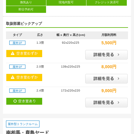
換気あり
現地内覧可
クレジット決済可
即日予約可
取扱部屋ピックアップ
タイプ
広さ
幅 x 奥行 x 高さ(cm)
月額利用料
5,500円
1.3畳
92x220x225
屋外1F
8,000円
2.0畳
139x220x225
屋外1F
9,000円
2.4畳
172x220x220
屋外1F
屋外型トランクルーム
南相馬・鹿島ヤード