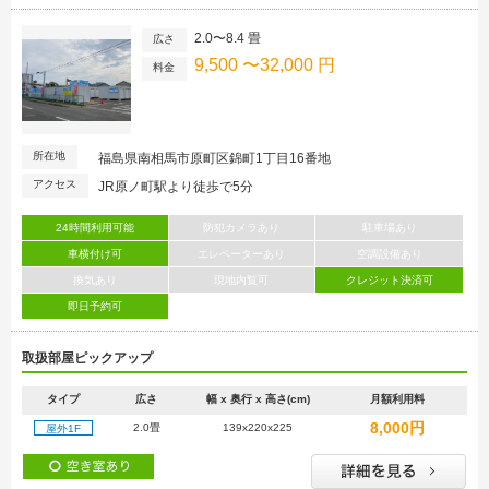
2.0〜8.4 畳
広さ
9,500 〜32,000 円
料金
所在地
福島県南相馬市原町区錦町1丁目16番地
アクセス
JR原ノ町駅より徒歩で5分
24時間利用可能
防犯カメラあり
駐車場あり
車横付け可
エレベーターあり
空調設備あり
換気あり
現地内覧可
クレジット決済可
即日予約可
取扱部屋ピックアップ
タイプ
広さ
幅 x 奥行 x 高さ(cm)
月額利用料
8,000円
2.0畳
139x220x225
屋外1F