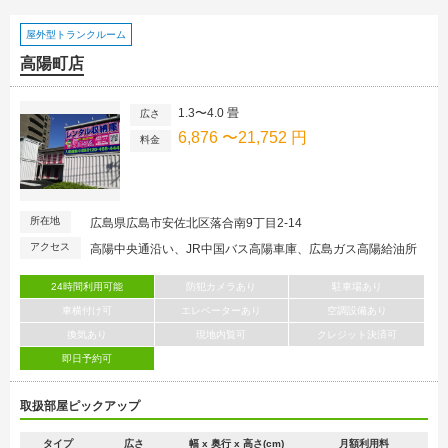
屋外型トランクルーム
高陽町店
1.3〜4.0 畳
広さ
6,876 〜21,752 円
料金
所在地
広島県広島市安佐北区落合南9丁目2-14
アクセス
高陽中央通沿い、JR中国バス高陽車庫、広島ガス高陽給油所
24時間利用可能
防犯カメラあり
駐車場あり
車横付け可
エレベーターあり
空調設備あり
換気あり
現地内覧可
クレジット決済可
即日予約可
取扱部屋ピックアップ
タイプ
広さ
幅 x 奥行 x 高さ(cm)
月額利用料