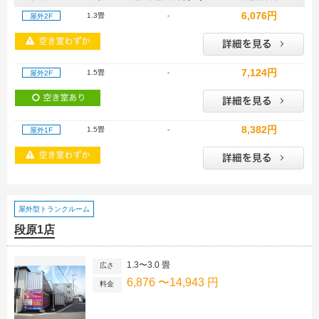
6,076円
1.3畳
-
屋外2F
7,124円
1.5畳
-
屋外2F
8,382円
1.5畳
-
屋外1F
屋外型トランクルーム
段原1店
1.3〜3.0 畳
広さ
6,876 〜14,943 円
料金