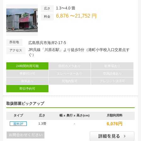
1.3〜4.0 畳
広さ
6,876 〜21,752 円
料金
所在地
広島県呉市海岸2-17-5
JR呉線「川原石駅」より徒歩5分（港町小学校入口交差点す
アクセス
ぐ）
24時間利用可能
防犯カメラあり
駐車場あり
車横付け可
エレベーターあり
空調設備あり
換気あり
現地内覧可
クレジット決済可
即日予約可
取扱部屋ピックアップ
タイプ
広さ
幅 x 奥行 x 高さ(cm)
月額利用料
6,076円
1.3畳
-
屋外2F