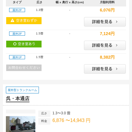
タイプ
広さ
幅 x 奥行 x 高さ(cm)
月額利用料
6,076円
1.3畳
-
屋外2F
7,124円
1.5畳
-
屋外2F
8,382円
1.5畳
-
屋外1F
屋外型トランクルーム
呉・本通店
1.3〜3.0 畳
広さ
6,876 〜14,943 円
料金