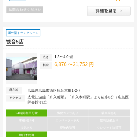
屋外型トランクルーム
観音5店
1.3〜4.0 畳
広さ
6,876 〜21,752 円
料金
所在地
広島県広島市西区観音本町1-2-7
広電江波線「舟入町駅」「舟入本町駅」より徒歩8分（広島医
アクセス
師会館そば）
24時間利用可能
防犯カメラあり
駐車場あり
車横付け可
エレベーターあり
空調設備あり
換気あり
現地内覧可
クレジット決済可
即日予約可