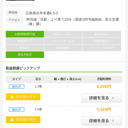
所在地
広島県呉市本通6-5-3
JR呉線「呉駅」より車で10分（国道185号線経由、富士交通
アクセス
（株）隣）
24時間利用可能
防犯カメラあり
駐車場あり
車横付け可
エレベーターあり
空調設備あり
換気あり
現地内覧可
クレジット決済可
即日予約可
取扱部屋ピックアップ
タイプ
広さ
幅 x 奥行 x 高さ(cm)
月額利用料
6,076円
1.3畳
-
屋外2F
7,124円
1.5畳
-
屋外2F