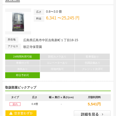
0.8〜3.0 畳
広さ
6,341 〜25,245 円
料金
所在地
広島県広島市中区吉島新町１丁目18-15
アクセス
順正寺保育園
24時間利用可能
防犯カメラあり
駐車場あり
車横付け可
エレベーターあり
空調設備あり
換気あり
現地内覧可
クレジット決済可
即日予約可
取扱部屋ピックアップ
タイプ
広さ
幅 x 奥行 x 高さ(cm)
月額利用料
5,541円
0.8畳
-
屋内