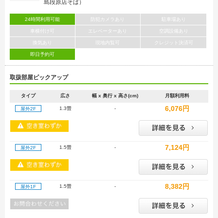
島段原店そば）
24時間利用可能
防犯カメラあり
駐車場あり
車横付け可
エレベーターあり
空調設備あり
換気あり
現地内覧可
クレジット決済可
即日予約可
取扱部屋ピックアップ
タイプ
広さ
幅 x 奥行 x 高さ(cm)
月額利用料
6,076円
1.3畳
-
屋外2F
7,124円
1.5畳
-
屋外2F
8,382円
1.5畳
-
屋外1F