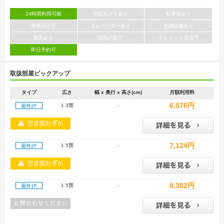
24時間利用可能
防犯カメラあり
駐車場あり
車横付け可
エレベーターあり
空調設備あり
換気あり
現地内覧可
クレジット決済可
即日予約可
取扱部屋ピックアップ
タイプ
広さ
幅 x 奥行 x 高さ(cm)
月額利用料
6,076円
1.3畳
-
屋外2F
7,124円
1.5畳
-
屋外2F
8,382円
1.5畳
-
屋外1F