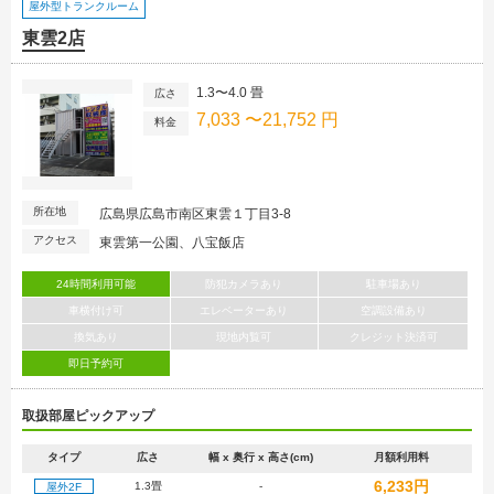
屋外型トランクルーム
東雲2店
1.3〜4.0 畳
広さ
7,033 〜21,752 円
料金
所在地
広島県広島市南区東雲１丁目3-8
アクセス
東雲第一公園、八宝飯店
24時間利用可能
防犯カメラあり
駐車場あり
車横付け可
エレベーターあり
空調設備あり
換気あり
現地内覧可
クレジット決済可
即日予約可
取扱部屋ピックアップ
タイプ
広さ
幅 x 奥行 x 高さ(cm)
月額利用料
6,233円
1.3畳
-
屋外2F