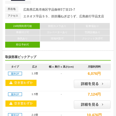
所在地
広島県広島市南区宇品御幸5丁目15-7
アクセス
エネオス宇品ＳＳ、担担麺ねぎぼうず、広島銀行宇品支店
24時間利用可能
防犯カメラあり
駐車場あり
車横付け可
エレベーターあり
空調設備あり
換気あり
現地内覧可
クレジット決済可
即日予約可
取扱部屋ピックアップ
タイプ
広さ
幅 x 奥行 x 高さ(cm)
月額利用料
6,076円
1.3畳
-
屋外2F
7,124円
1.5畳
-
屋外2F
10,476円
2.0畳
-
屋外1F