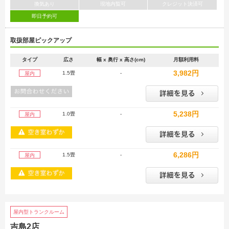
換気あり
現地内覧可
クレジット決済可
即日予約可
取扱部屋ピックアップ
タイプ
広さ
幅 x 奥行 x 高さ(cm)
月額利用料
3,982円
1.5畳
-
屋内
5,238円
1.0畳
-
屋内
6,286円
1.5畳
-
屋内
屋内型トランクルーム
吉島2店