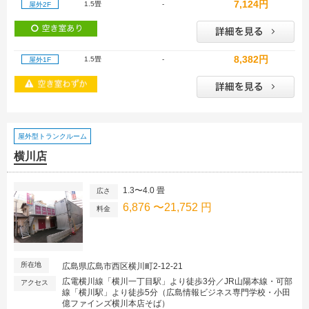
7,124円
1.5畳
-
屋外2F
8,382円
1.5畳
-
屋外1F
屋外型トランクルーム
横川店
1.3〜4.0 畳
広さ
6,876 〜21,752 円
料金
所在地
広島県広島市西区横川町2-12-21
広電横川線「横川一丁目駅」より徒歩3分／JR山陽本線・可部
アクセス
線「横川駅」より徒歩5分（広島情報ビジネス専門学校・小田
億ファインズ横川本店そば）