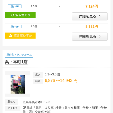
7,124円
1.5畳
-
屋外2F
8,382円
1.5畳
-
屋外1F
屋外型トランクルーム
呉・本町1店
1.3〜3.0 畳
広さ
6,876 〜14,943 円
料金
所在地
広島県呉市本町12-3
JR呉線「呉駅」より車で8分（呉市立和庄中学校・和圧中学校
アクセス
前（西）交差点そば）