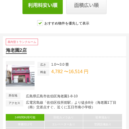
おすすめ物件を優先して表示
屋内型トランクルーム
海老園2店
1.0〜3.0 畳
広さ
4,782 〜16,514 円
料金
所在地
広島県広島市佐伯区海老園1-8-10
広電宮島線「佐伯区役所前駅」より徒歩8分（海老園1丁目
アクセス
（南）交差点すぐ、近くに五日市南小学校）
24時間利用可能
防犯カメラあり
駐車場あり
車横付け可
エレベーターあり
空調設備あり