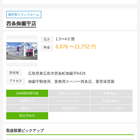
屋外型トランクルーム
西条御薗宇店
1.3〜4.0 畳
広さ
6,876 〜21,752 円
料金
所在地
広島県東広島市西条町御薗宇6426
アクセス
御薗宇郵便局、業務用スーパー西条店、愛育保育園
24時間利用可能
防犯カメラあり
駐車場あり
車横付け可
エレベーターあり
空調設備あり
換気あり
現地内覧可
クレジット決済可
即日予約可
取扱部屋ピックアップ