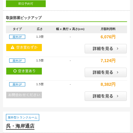
即日予約可
取扱部屋ピックアップ
タイプ
広さ
幅 x 奥行 x 高さ(cm)
月額利用料
6,076円
1.3畳
-
屋外2F
7,124円
1.5畳
-
屋外2F
8,382円
1.5畳
-
屋外1F
屋外型トランクルーム
呉・海岸通店