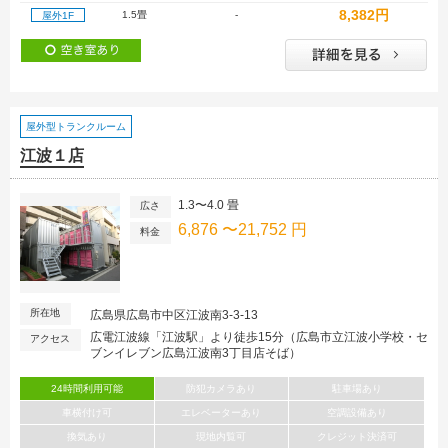
8,382円
1.5畳
-
屋外1F
屋外型トランクルーム
江波１店
1.3〜4.0 畳
広さ
6,876 〜21,752 円
料金
所在地
広島県広島市中区江波南3-3-13
広電江波線「江波駅」より徒歩15分（広島市立江波小学校・セ
アクセス
ブンイレブン広島江波南3丁目店そば）
24時間利用可能
防犯カメラあり
駐車場あり
車横付け可
エレベーターあり
空調設備あり
換気あり
現地内覧可
クレジット決済可