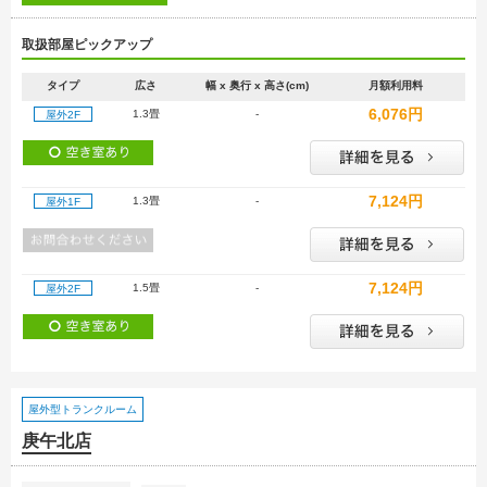
取扱部屋ピックアップ
タイプ
広さ
幅 x 奥行 x 高さ(cm)
月額利用料
6,076円
1.3畳
-
屋外2F
7,124円
1.3畳
-
屋外1F
7,124円
1.5畳
-
屋外2F
屋外型トランクルーム
庚午北店