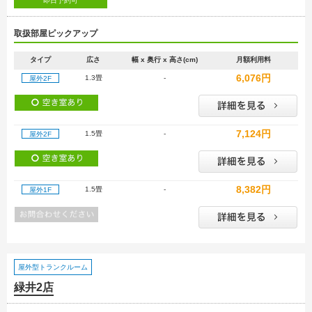
即日予約可
取扱部屋ピックアップ
タイプ
広さ
幅 x 奥行 x 高さ(cm)
月額利用料
6,076円
1.3畳
-
屋外2F
7,124円
1.5畳
-
屋外2F
8,382円
1.5畳
-
屋外1F
屋外型トランクルーム
緑井2店