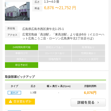
1.3〜4.0 畳
広さ
6,876 〜21,752 円
料金
所在地
広島県広島市西区庚午北1-25-1
広電宮島線「高須駅」「東高須駅」より徒歩6分（イエローハ
アクセス
ット広島こうご店・ローソン広島庚午北1丁目店そば）
24時間利用可能
防犯カメラあり
駐車場あり
車横付け可
エレベーターあり
空調設備あり
換気あり
現地内覧可
クレジット決済可
即日予約可
取扱部屋ピックアップ
タイプ
広さ
幅 x 奥行 x 高さ(cm)
月額利用料
6,076円
1.3畳
-
屋外2F