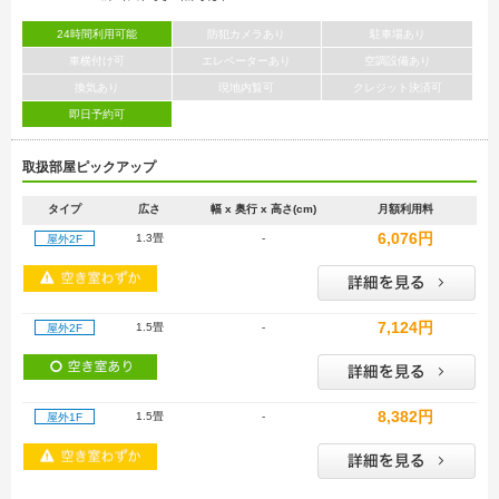
24時間利用可能
防犯カメラあり
駐車場あり
車横付け可
エレベーターあり
空調設備あり
換気あり
現地内覧可
クレジット決済可
即日予約可
取扱部屋ピックアップ
タイプ
広さ
幅 x 奥行 x 高さ(cm)
月額利用料
6,076円
1.3畳
-
屋外2F
7,124円
1.5畳
-
屋外2F
8,382円
1.5畳
-
屋外1F