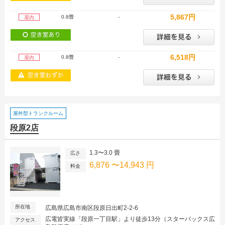
5,867円
0.8畳
-
屋内
6,518円
0.8畳
-
屋内
屋外型トランクルーム
段原2店
1.3〜3.0 畳
広さ
6,876 〜14,943 円
料金
所在地
広島県広島市南区段原日出町2-2-6
広電皆実線「段原一丁目駅」より徒歩13分（スターバックス広
アクセス