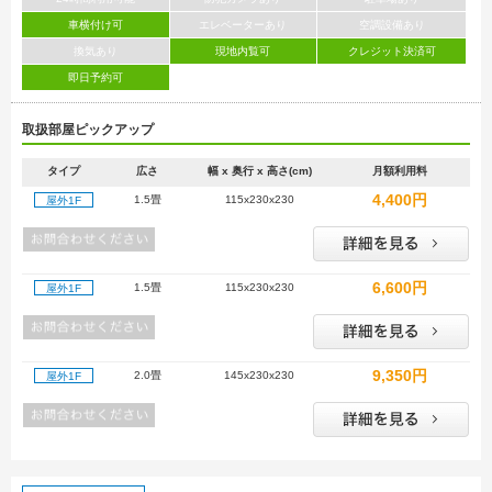
車横付け可
エレベーターあり
空調設備あり
換気あり
現地内覧可
クレジット決済可
即日予約可
取扱部屋ピックアップ
タイプ
広さ
幅 x 奥行 x 高さ(cm)
月額利用料
4,400円
1.5畳
115x230x230
屋外1F
6,600円
1.5畳
115x230x230
屋外1F
9,350円
2.0畳
145x230x230
屋外1F