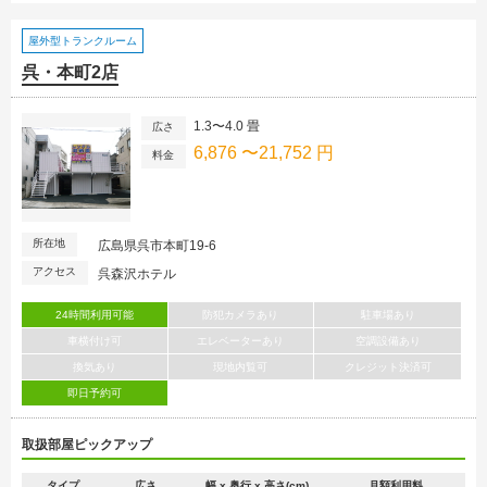
屋外型トランクルーム
呉・本町2店
1.3〜4.0 畳
広さ
6,876 〜21,752 円
料金
所在地
広島県呉市本町19-6
アクセス
呉森沢ホテル
24時間利用可能
防犯カメラあり
駐車場あり
車横付け可
エレベーターあり
空調設備あり
換気あり
現地内覧可
クレジット決済可
即日予約可
取扱部屋ピックアップ
タイプ
広さ
幅 x 奥行 x 高さ(cm)
月額利用料