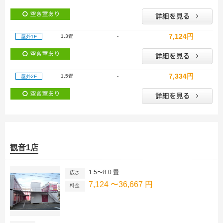
7,124円
1.3畳
-
屋外1F
7,334円
1.5畳
-
屋外2F
観音1店
1.5〜8.0 畳
広さ
7,124 〜36,667 円
料金