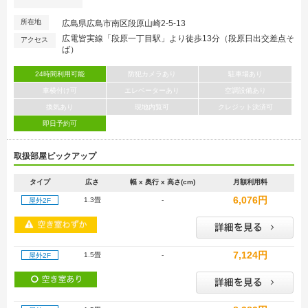
所在地
広島県広島市南区段原山崎2-5-13
広電皆実線「段原一丁目駅」より徒歩13分（段原日出交差点そ
アクセス
ば）
24時間利用可能
防犯カメラあり
駐車場あり
車横付け可
エレベーターあり
空調設備あり
換気あり
現地内覧可
クレジット決済可
即日予約可
取扱部屋ピックアップ
タイプ
広さ
幅 x 奥行 x 高さ(cm)
月額利用料
6,076円
1.3畳
-
屋外2F
7,124円
1.5畳
-
屋外2F