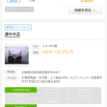
8,382円
1.5畳
-
屋外1F
屋外型トランクルーム
庚午中店
1.3〜4.0 畳
広さ
6,876 〜21,752 円
料金
所在地
広島県広島市西区庚午中4-8-7
広電宮島線「古江駅」より徒歩10分（セブンイレブン広島庚午
アクセス
中4丁目店の2つ先の角を左折）
24時間利用可能
防犯カメラあり
駐車場あり
車横付け可
エレベーターあり
空調設備あり
換気あり
現地内覧可
クレジット決済可