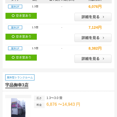
6,076円
1.3畳
-
屋外2F
7,124円
1.5畳
-
屋外2F
8,382円
1.5畳
-
屋外1F
屋外型トランクルーム
宇品御幸3店
1.3〜3.0 畳
広さ
6,876 〜14,943 円
料金