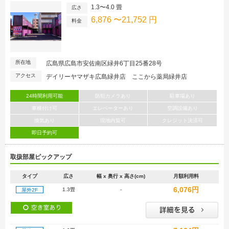
1.3〜4.0 畳
広さ
6,876 〜21,752 円
料金
所在地
広島県広島市安佐南区緑井6丁目25番28号
アクセス
デイリーヤマザキ広島緑井店 ここから薬局緑井店
24時間利用可能
防犯カメラあり
駐車場あり
車横付け可
エレベーターあり
空調設備あり
換気あり
現地内覧可
クレジット決済可
即日予約可
取扱部屋ピックアップ
タイプ
広さ
幅 x 奥行 x 高さ(cm)
月額利用料
6,076円
1.3畳
-
屋外2F