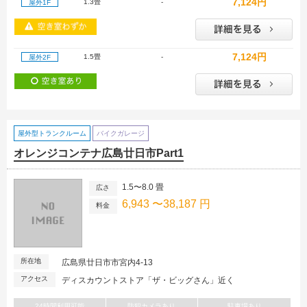
7,124円
1.3畳
-
屋外1F
7,124円
1.5畳
-
屋外2F
屋外型トランクルーム
バイクガレージ
オレンジコンテナ広島廿日市Part1
1.5〜8.0 畳
広さ
6,943 〜38,187 円
料金
所在地
広島県廿日市市宮内4-13
アクセス
ディスカウントストア「ザ・ビッグさん」近く
24時間利用可能
防犯カメラあり
駐車場あり