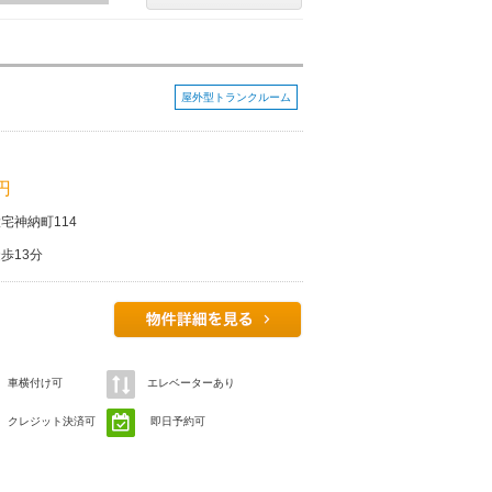
屋外型トランクルーム
 円
宅神納町114
歩13分
車横付け可
エレベーターあり
クレジット決済可
即日予約可