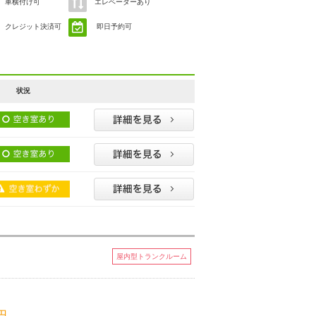
車横付け可
エレベーターあり
クレジット決済可
即日予約可
状況
屋内型トランクルーム
 円