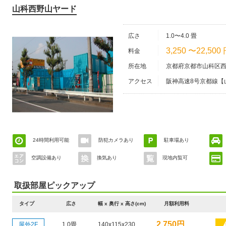
山科西野山ヤード
広さ
1.0〜4.0 畳
3,250 〜22,500
料金
所在地
京都府京都市山科区西野
アクセス
阪神高速8号京都線【
24時間利用可能
防犯カメラあり
駐車場あり
空調設備あり
換気あり
現地内覧可
取扱部屋ピックアップ
タイプ
広さ
幅 x 奥行 x 高さ(cm)
月額利用料
2,750円
屋外2F
1.0畳
140x115x230