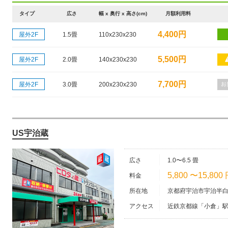
タイプ
広さ
幅 x 奥行 x 高さ(cm)
月額利用料
4,400円
屋外2F
1.5畳
110x230x230
5,500円
屋外2F
2.0畳
140x230x230
7,700円
屋外2F
3.0畳
200x230x230
US宇治蔵
広さ
1.0〜6.5 畳
5,800 〜15,800
料金
所在地
京都府宇治市宇治半白1
アクセス
近鉄京都線「小倉」駅