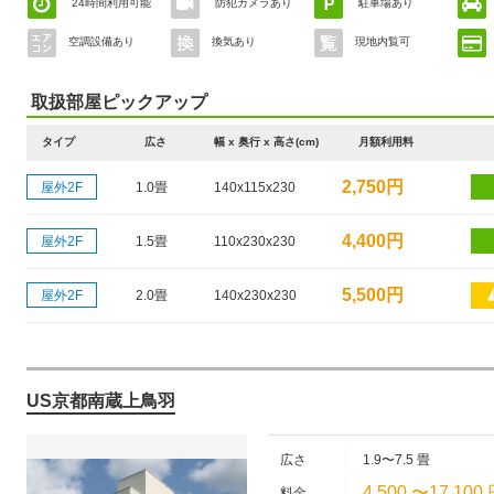
24時間利用可能
防犯カメラあり
駐車場あり
空調設備あり
換気あり
現地内覧可
取扱部屋ピックアップ
タイプ
広さ
幅 x 奥行 x 高さ(cm)
月額利用料
2,750円
屋外2F
1.0畳
140x115x230
4,400円
屋外2F
1.5畳
110x230x230
5,500円
屋外2F
2.0畳
140x230x230
US京都南蔵上鳥羽
広さ
1.9〜7.5 畳
4,500 〜17,100
料金