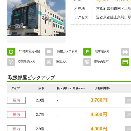
所在地
京都府京都市南区上鳥
アクセス
近鉄京都線上鳥羽口駅
24時間利用可能
防犯カメラあり
駐車場あり
空調設備あり
換気あり
現地内覧可
取扱部屋ピックアップ
タイプ
広さ
幅 x 奥行 x 高さ(cm)
月額利用料
3,700円
屋内
2.3畳
-
4,500円
屋内
2.7畳
-
4,900円
屋内
2.9畳
-