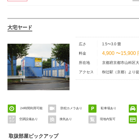
大宅ヤード
広さ
1.5〜3.0 畳
4,900 〜15,900
料金
所在地
京都府京都市山科区大
アクセス
椥辻駅（京都）より徒
24時間利用可能
防犯カメラあり
駐車場あり
空調設備あり
換気あり
現地内覧可
取扱部屋ピックアップ