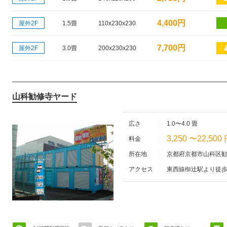
4,400円
屋外2F
1.5畳
110x230x230
7,700円
屋外2F
3.0畳
200x230x230
山科勧修寺ヤード
広さ
1.0〜4.0 畳
3,250 〜22,500
料金
所在地
京都府京都市山科区勧
アクセス
東西線椥辻駅より徒歩