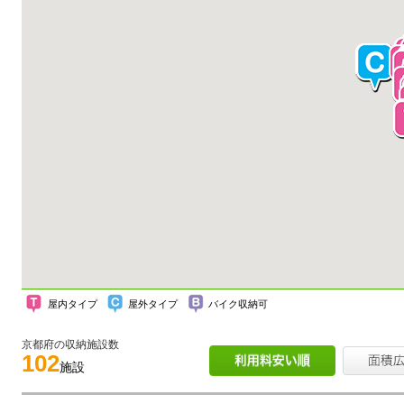
屋内タイプ
屋外タイプ
バイク収納可
京都府の収納施設数
102
施設