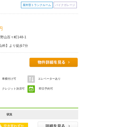
屋外型トランクルーム
バイクガレージ
 円
山百々町148-1
山科】より徒歩7分
車横付け可
エレベーターあり
クレジット決済可
即日予約可
状況