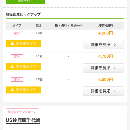
即日予約可
取扱部屋ピックアップ
タイプ
広さ
幅 x 奥行 x 高さ(cm)
月額利用料
4,500円
1.3畳
-
屋内
4,700円
1.1畳
-
屋内
5,500円
1.5畳
-
屋内
屋内型トランクルーム
US鈴鹿蔵千代崎