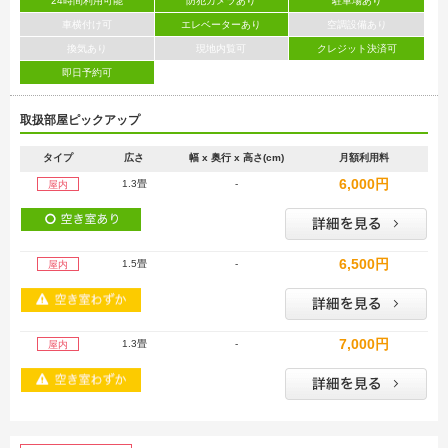
24時間利用可能
防犯カメラあり
駐車場あり
車横付け可
エレベーターあり
空調設備あり
換気あり
現地内覧可
クレジット決済可
即日予約可
取扱部屋ピックアップ
タイプ
広さ
幅 x 奥行 x 高さ(cm)
月額利用料
6,000円
1.3畳
-
屋内
6,500円
1.5畳
-
屋内
7,000円
1.3畳
-
屋内