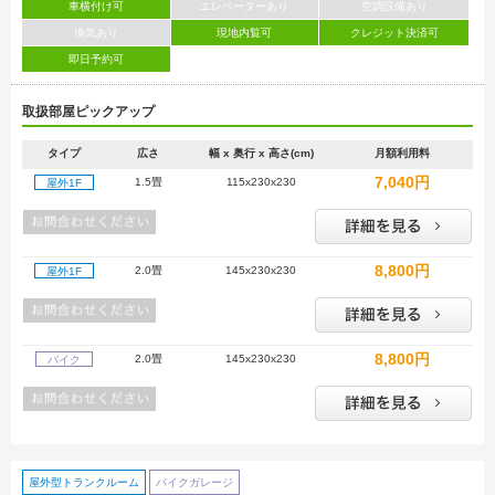
車横付け可
エレベーターあり
空調設備あり
換気あり
現地内覧可
クレジット決済可
即日予約可
取扱部屋ピックアップ
タイプ
広さ
幅 x 奥行 x 高さ(cm)
月額利用料
7,040円
1.5畳
115x230x230
屋外1F
8,800円
2.0畳
145x230x230
屋外1F
8,800円
2.0畳
145x230x230
バイク
屋外型トランクルーム
バイクガレージ