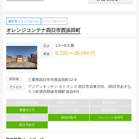
屋外型トランクルーム
バイクガレージ
オレンジコンテナ四日市西浜田町
1.5〜8.0 畳
広さ
9,720 〜39,344 円
料金
所在地
三重県四日市市西浜田町12-9
アジアンキッチン カトマンズ 四日市店東方向。/四日市あすな
アクセス
ろう鉄道内部線赤堀駅 徒歩6分。
24時間利用可能
防犯カメラあり
駐車場あり
車横付け可
エレベーターあり
空調設備あり
換気あり
現地内覧可
クレジット決済可
即日予約可