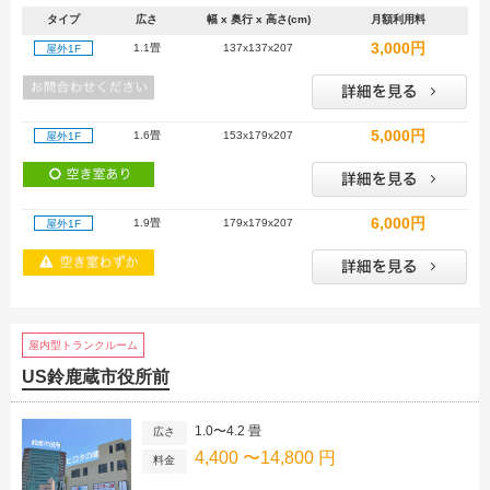
タイプ
広さ
幅 x 奥行 x 高さ(cm)
月額利用料
3,000円
1.1畳
137x137x207
屋外1F
5,000円
1.6畳
153x179x207
屋外1F
6,000円
1.9畳
179x179x207
屋外1F
屋内型トランクルーム
US鈴鹿蔵市役所前
1.0〜4.2 畳
広さ
4,400 〜14,800 円
料金