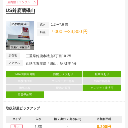
屋内型トランクルーム
US鈴鹿蔵磯山
1.2〜7.6 畳
広さ
7,000 〜23,800 円
料金
所在地
三重県鈴鹿市磯山3丁目10-25
アクセス
近鉄名古屋線「磯山」駅 徒歩7分
24時間利用可能
防犯カメラあり
駐車場あり
車横付け可
エレベーターあり
空調設備あり
換気あり
現地内覧可
クレジット決済可
即日予約可
取扱部屋ピックアップ
タイプ
広さ
幅 x 奥行 x 高さ(cm)
月額利用料
6,200円
1.2畳
-
屋内