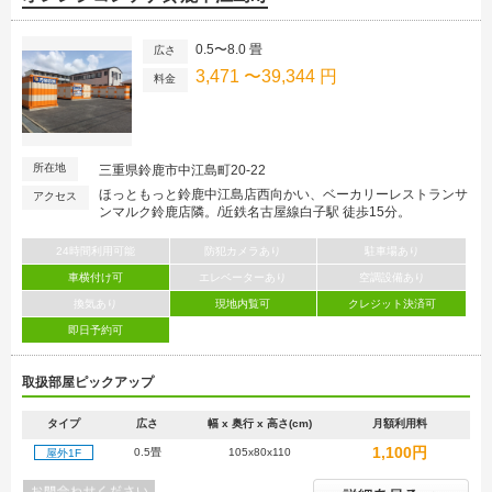
0.5〜8.0 畳
広さ
3,471 〜39,344 円
料金
所在地
三重県鈴鹿市中江島町20-22
ほっともっと鈴鹿中江島店西向かい、ベーカリーレストランサ
アクセス
ンマルク鈴鹿店隣。/近鉄名古屋線白子駅 徒歩15分。
24時間利用可能
防犯カメラあり
駐車場あり
車横付け可
エレベーターあり
空調設備あり
換気あり
現地内覧可
クレジット決済可
即日予約可
取扱部屋ピックアップ
タイプ
広さ
幅 x 奥行 x 高さ(cm)
月額利用料
1,100円
0.5畳
105x80x110
屋外1F