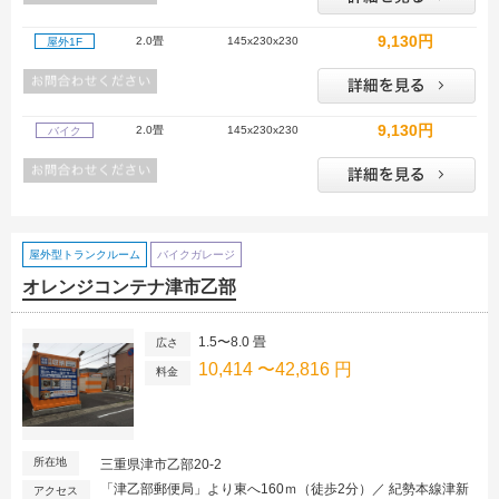
9,130円
2.0畳
145x230x230
屋外1F
9,130円
2.0畳
145x230x230
バイク
屋外型トランクルーム
バイクガレージ
オレンジコンテナ津市乙部
1.5〜8.0 畳
広さ
10,414 〜42,816 円
料金
所在地
三重県津市乙部20-2
「津乙部郵便局」より東へ160ｍ（徒歩2分）／ 紀勢本線津新
アクセス