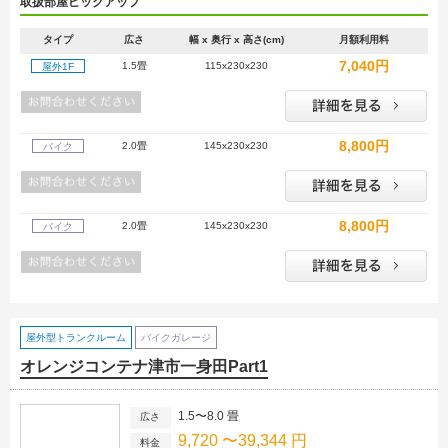
取扱部屋ピックアップ
タイプ
広さ
幅 x 奥行 x 高さ(cm)
月額利用料
7,040円
1.5畳
115x230x230
屋外1F
8,800円
2.0畳
145x230x230
バイク
8,800円
2.0畳
145x230x230
バイク
屋外型トランクルーム
バイクガレージ
オレンジコンテナ津市一身田Part1
1.5〜8.0 畳
広さ
9,720 〜39,344 円
料金