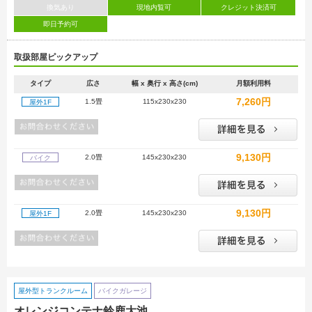
換気あり
現地内覧可
クレジット決済可
即日予約可
取扱部屋ピックアップ
タイプ
広さ
幅 x 奥行 x 高さ(cm)
月額利用料
7,260円
1.5畳
115x230x230
屋外1F
9,130円
2.0畳
145x230x230
バイク
9,130円
2.0畳
145x230x230
屋外1F
屋外型トランクルーム
バイクガレージ
オレンジコンテナ鈴鹿大池