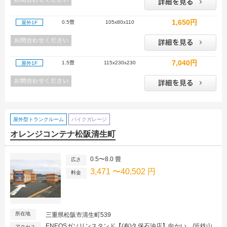
1,650円
0.5畳
105x80x110
屋外1F
7,040円
1.5畳
115x230x230
屋外1F
屋外型トランクルーム
バイクガレージ
オレンジコンテナ松阪清生町
0.5〜8.0 畳
広さ
3,471 〜40,502 円
料金
所在地
三重県松阪市清生町539
ENEOSガソリンスタンド【(有)久保石油店】向かい。/近鉄山
アクセス