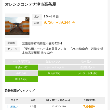
オレンジコンテナ津市高茶屋
1.5〜8.0 畳
広さ
9,720 〜39,344 円
料金
所在地
三重県津市高茶屋小森町426-1
「業務用スーパー津高茶屋店」裏 「AOKI津南店」西隣 紀勢
アクセス
本線高茶屋駅 徒歩13分
24時間利用可能
防犯カメラあり
駐車場あり
車横付け可
エレベーターあり
空調設備あり
換気あり
現地内覧可
クレジット決済可
即日予約可
取扱部屋ピックアップ
タイプ
広さ
幅 x 奥行 x 高さ(cm)
月額利用料
7,040円
1.5畳
115x230x230
屋外1F