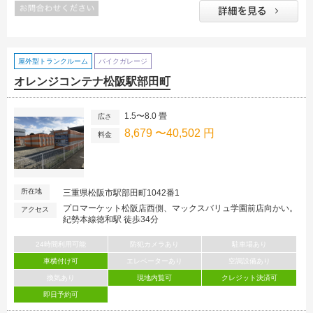
屋外型トランクルーム
バイクガレージ
オレンジコンテナ松阪駅部田町
1.5〜8.0 畳
広さ
8,679 〜40,502 円
料金
所在地
三重県松阪市駅部田町1042番1
プロマーケット松阪店西側、マックスバリュ学園前店向かい。
アクセス
紀勢本線徳和駅 徒歩34分
24時間利用可能
防犯カメラあり
駐車場あり
車横付け可
エレベーターあり
空調設備あり
換気あり
現地内覧可
クレジット決済可
即日予約可