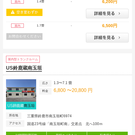
6,200円
1.4畳
-
屋内
6,500円
1.7畳
-
屋内
屋内型トランクルーム
US鈴鹿蔵南玉垣
1.3〜7.1 畳
広さ
6,800 〜20,800 円
料金
所在地
三重県鈴鹿市南玉垣町6974
アクセス
国道23号線「南玉垣町南」交差点 北へ100ｍ