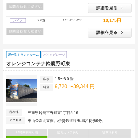
10,175円
2.0畳
145x230x230
バイク
屋外型トランクルーム
バイクガレージ
オレンジコンテナ鈴鹿野町東
1.5〜8.0 畳
広さ
9,720 〜39,344 円
料金
所在地
三重県鈴鹿市野町東1丁目5-16
アクセス
東山公園北東側。/伊勢鉄道線玉垣駅 徒歩9分。
24時間利用可能
防犯カメラあり
駐車場あり