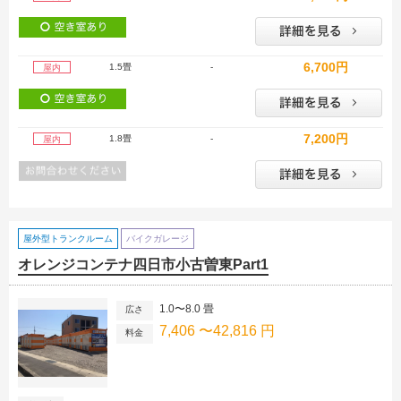
6,700円
1.5畳
-
屋内
7,200円
1.8畳
-
屋内
屋外型トランクルーム
バイクガレージ
オレンジコンテナ四日市小古曽東Part1
1.0〜8.0 畳
広さ
7,406 〜42,816 円
料金