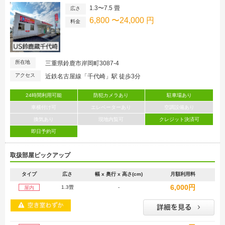
1.3〜7.5 畳
広さ
6,800 〜24,000 円
料金
所在地
三重県鈴鹿市岸岡町3087-4
アクセス
近鉄名古屋線「千代崎」駅 徒歩3分
24時間利用可能
防犯カメラあり
駐車場あり
車横付け可
エレベーターあり
空調設備あり
換気あり
現地内覧可
クレジット決済可
即日予約可
取扱部屋ピックアップ
タイプ
広さ
幅 x 奥行 x 高さ(cm)
月額利用料
6,000円
1.3畳
-
屋内