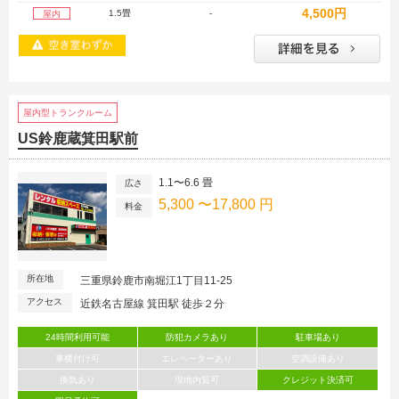
4,500円
1.5畳
-
屋内
屋内型トランクルーム
US鈴鹿蔵箕田駅前
1.1〜6.6 畳
広さ
5,300 〜17,800 円
料金
所在地
三重県鈴鹿市南堀江1丁目11-25
アクセス
近鉄名古屋線 箕田駅 徒歩２分
24時間利用可能
防犯カメラあり
駐車場あり
車横付け可
エレベーターあり
空調設備あり
換気あり
現地内覧可
クレジット決済可