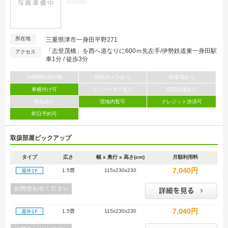
所在地
三重県津市一身田平野271
「志登茂橋」を西へ道なりに600ｍ先左手/伊勢鉄道東一身田駅
アクセス
車1分 / 徒歩3分
24時間利用可能
防犯カメラあり
駐車場あり
車横付け可
エレベーターあり
空調設備あり
換気あり
現地内覧可
クレジット決済可
即日予約可
取扱部屋ピックアップ
タイプ
広さ
幅 x 奥行 x 高さ(cm)
月額利用料
7,040円
1.5畳
115x230x230
屋外1F
7,040円
1.5畳
115x230x230
屋外1F