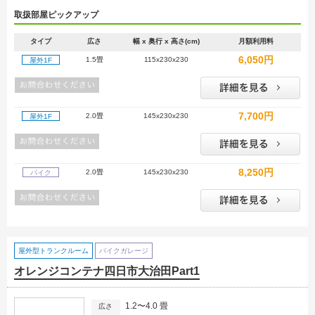
取扱部屋ピックアップ
タイプ
広さ
幅 x 奥行 x 高さ(cm)
月額利用料
6,050円
1.5畳
115x230x230
屋外1F
7,700円
2.0畳
145x230x230
屋外1F
8,250円
2.0畳
145x230x230
バイク
屋外型トランクルーム
バイクガレージ
オレンジコンテナ四日市大治田Part1
1.2〜4.0 畳
広さ