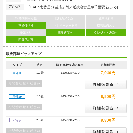
アクセス
「CoCo壱番屋 河芸店」隣／近鉄名古屋線千里駅 徒歩5分
24時間利用可能
防犯カメラあり
駐車場あり
車横付け可
エレベーターあり
空調設備あり
換気あり
現地内覧可
クレジット決済可
即日予約可
取扱部屋ピックアップ
タイプ
広さ
幅 x 奥行 x 高さ(cm)
月額利用料
7,040円
1.5畳
115x230x230
屋外1F
8,800円
2.0畳
145x230x230
屋外1F
8,800円
2.0畳
145x230x230
バイク