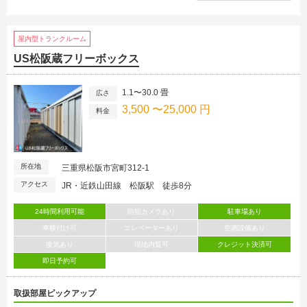
屋内型トランクルーム
US松阪蔵フリーボックス
1.1〜30.0 畳
広さ
3,500 〜25,000 円
料金
所在地
三重県松阪市宮町312-1
アクセス
JR・近鉄山田線 松阪駅 徒歩8分
24時間利用可能
防犯カメラあり
駐車場あり
車横付け可
エレベーターあり
空調設備あり
換気あり
現地内覧可
クレジット決済可
即日予約可
取扱部屋ピックアップ