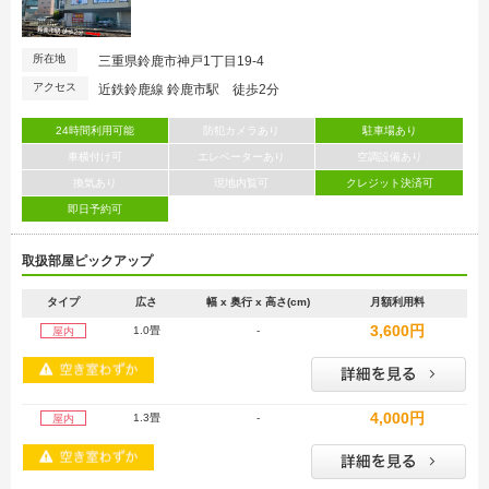
所在地
三重県鈴鹿市神戸1丁目19-4
アクセス
近鉄鈴鹿線 鈴鹿市駅 徒歩2分
24時間利用可能
防犯カメラあり
駐車場あり
車横付け可
エレベーターあり
空調設備あり
換気あり
現地内覧可
クレジット決済可
即日予約可
取扱部屋ピックアップ
タイプ
広さ
幅 x 奥行 x 高さ(cm)
月額利用料
3,600円
1.0畳
-
屋内
4,000円
1.3畳
-
屋内