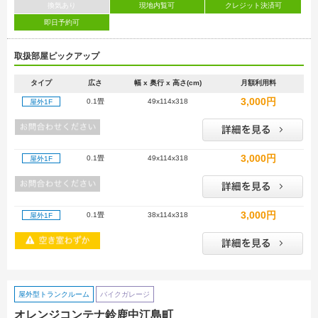
換気あり
現地内覧可
クレジット決済可
即日予約可
取扱部屋ピックアップ
タイプ
広さ
幅 x 奥行 x 高さ(cm)
月額利用料
3,000円
0.1畳
49x114x318
屋外1F
3,000円
0.1畳
49x114x318
屋外1F
3,000円
0.1畳
38x114x318
屋外1F
屋外型トランクルーム
バイクガレージ
オレンジコンテナ鈴鹿中江島町