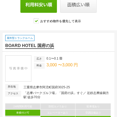
おすすめ物件を優先して表示
屋外型トランクルーム
BOARD HOTEL 国府の浜
0.1〜0.1 畳
広さ
3,000 〜3,000 円
料金
所在地
三重県志摩市阿児町国府3025-25
「志摩パークゴルフ場」「国府の浜」すぐ／ 近鉄志摩線鵜方
アクセス
駅 徒歩70分
24時間利用可能
防犯カメラあり
駐車場あり
車横付け可
エレベーターあり
空調設備あり