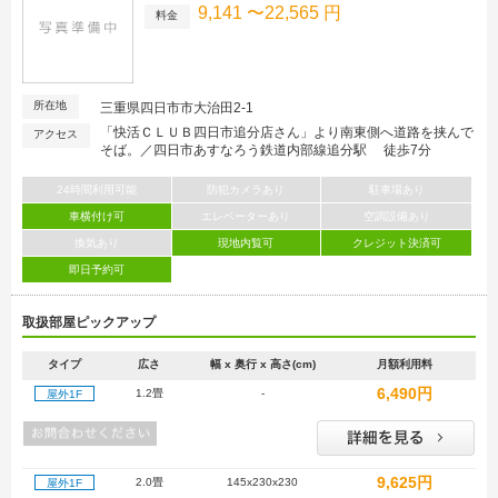
9,141 〜22,565 円
料金
所在地
三重県四日市市大治田2-1
「快活ＣＬＵＢ四日市追分店さん」より南東側へ道路を挟んで
アクセス
そば。／四日市あすなろう鉄道内部線追分駅 徒歩7分
24時間利用可能
防犯カメラあり
駐車場あり
車横付け可
エレベーターあり
空調設備あり
換気あり
現地内覧可
クレジット決済可
即日予約可
取扱部屋ピックアップ
タイプ
広さ
幅 x 奥行 x 高さ(cm)
月額利用料
6,490円
1.2畳
-
屋外1F
9,625円
2.0畳
145x230x230
屋外1F