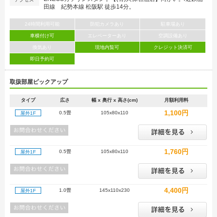
田線 紀勢本線 松阪駅 徒歩14分。
24時間利用可能
防犯カメラあり
駐車場あり
車横付け可
エレベーターあり
空調設備あり
換気あり
現地内覧可
クレジット決済可
即日予約可
取扱部屋ピックアップ
タイプ
広さ
幅 x 奥行 x 高さ(cm)
月額利用料
1,100円
0.5畳
105x80x110
屋外1F
1,760円
0.5畳
105x80x110
屋外1F
4,400円
1.0畳
145x110x230
屋外1F