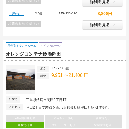
8,800円
2.0畳
145x230x230
屋外1F
屋外型トランクルーム
バイクガレージ
オレンジコンテナ鈴鹿岡田
1.5〜4.0 畳
広さ
9,951 〜21,408 円
料金
所在地
三重県鈴鹿市岡田2丁目17
アクセス
岡田2丁目交差点を西。/近鉄鈴鹿線平田町駅 徒歩8分。
24時間利用可能
防犯カメラあり
駐車場あり
車横付け可
エレベーターあり
空調設備あり