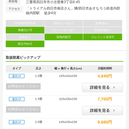
所在地
三重県四日市市小古曽東3丁目6-45
「トライアル四日市南店さん」隣/四日市あすなろう鉄道内部
アクセス
線内部駅 徒歩4分
24時間利用可能
防犯カメラあり
駐車場あり
車横付け可
エレベーターあり
空調設備あり
換気あり
現地内覧可
クレジット決済可
即日予約可
取扱部屋ピックアップ
タイプ
広さ
幅 x 奥行 x 高さ(cm)
月額利用料
4,840円
1.0畳
145x110x230
屋外1F
7,700円
1.5畳
115x230x230
屋外1F
9,680円
2.0畳
145x230x230
屋外1F