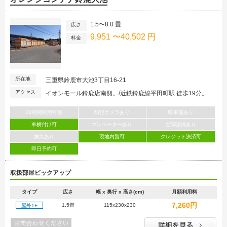
1.5〜8.0 畳
広さ
9,951 〜40,502 円
料金
所在地
三重県鈴鹿市大池3丁目16-21
アクセス
イオンモール鈴鹿店南側。/近鉄鈴鹿線平田町駅 徒歩19分。
24時間利用可能
防犯カメラあり
駐車場あり
車横付け可
エレベーターあり
空調設備あり
換気あり
現地内覧可
クレジット決済可
即日予約可
取扱部屋ピックアップ
タイプ
広さ
幅 x 奥行 x 高さ(cm)
月額利用料
7,260円
1.5畳
115x230x230
屋外1F