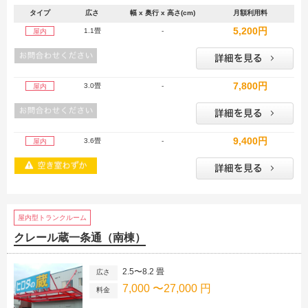
タイプ
広さ
幅 x 奥行 x 高さ(cm)
月額利用料
5,200円
1.1畳
-
屋内
7,800円
3.0畳
-
屋内
9,400円
3.6畳
-
屋内
屋内型トランクルーム
クレール蔵一条通（南棟）
2.5〜8.2 畳
広さ
7,000 〜27,000 円
料金