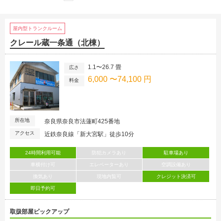
屋内型トランクルーム
クレール蔵一条通（北棟）
1.1〜26.7 畳
広さ
6,000 〜74,100 円
料金
所在地
奈良県奈良市法蓮町425番地
アクセス
近鉄奈良線「新大宮駅」徒歩10分
24時間利用可能
防犯カメラあり
駐車場あり
車横付け可
エレベーターあり
空調設備あり
換気あり
現地内覧可
クレジット決済可
即日予約可
取扱部屋ピックアップ