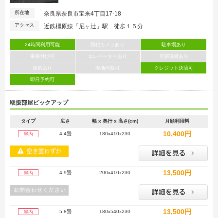
所在地
奈良県奈良市宝来4丁目17-18
アクセス
近鉄橿原線「尼ヶ辻」駅 徒歩１５分
24時間利用可能
防犯カメラあり
駐車場あり
車横付け可
エレベーターあり
空調設備あり
換気あり
現地内覧可
クレジット決済可
即日予約可
取扱部屋ピックアップ
タイプ
広さ
幅 x 奥行 x 高さ(cm)
月額利用料
10,400円
4.4畳
180x410x230
屋内
13,500円
4.9畳
200x410x230
屋内
13,500円
5.8畳
180x540x230
屋内