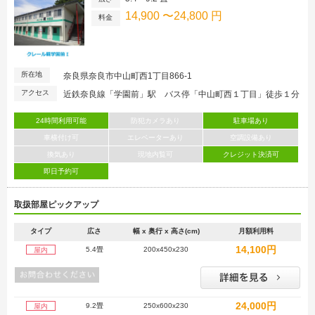
14,900 〜24,800 円
料金
所在地
奈良県奈良市中山町西1丁目866-1
アクセス
近鉄奈良線「学園前」駅 バス停「中山町西１丁目」徒歩１分
24時間利用可能
防犯カメラあり
駐車場あり
車横付け可
エレベーターあり
空調設備あり
換気あり
現地内覧可
クレジット決済可
即日予約可
取扱部屋ピックアップ
タイプ
広さ
幅 x 奥行 x 高さ(cm)
月額利用料
14,100円
5.4畳
200x450x230
屋内
24,000円
9.2畳
250x600x230
屋内