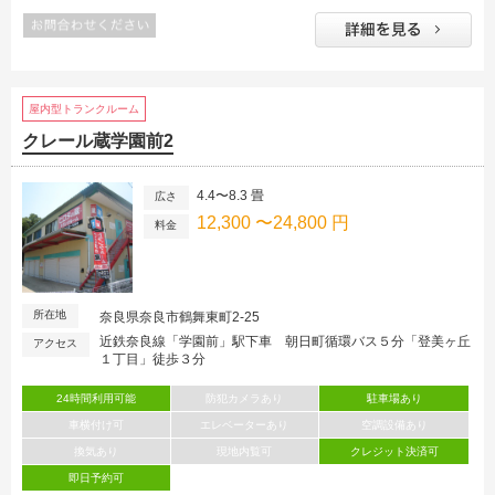
屋内型トランクルーム
クレール蔵学園前2
4.4〜8.3 畳
広さ
12,300 〜24,800 円
料金
所在地
奈良県奈良市鶴舞東町2-25
近鉄奈良線「学園前」駅下車 朝日町循環バス５分「登美ヶ丘
アクセス
１丁目」徒歩３分
24時間利用可能
防犯カメラあり
駐車場あり
車横付け可
エレベーターあり
空調設備あり
換気あり
現地内覧可
クレジット決済可
即日予約可