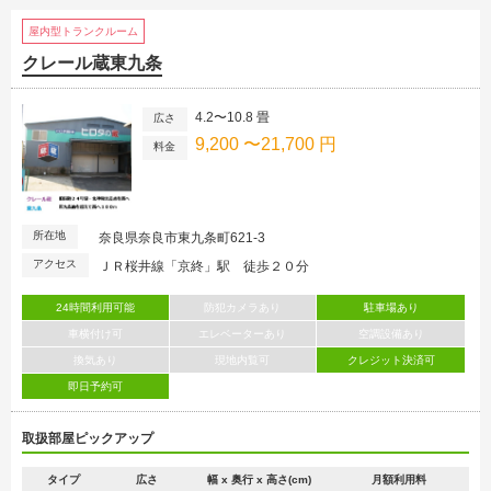
屋内型トランクルーム
クレール蔵東九条
4.2〜10.8 畳
広さ
9,200 〜21,700 円
料金
所在地
奈良県奈良市東九条町621-3
アクセス
ＪＲ桜井線「京終」駅 徒歩２０分
24時間利用可能
防犯カメラあり
駐車場あり
車横付け可
エレベーターあり
空調設備あり
換気あり
現地内覧可
クレジット決済可
即日予約可
取扱部屋ピックアップ
タイプ
広さ
幅 x 奥行 x 高さ(cm)
月額利用料