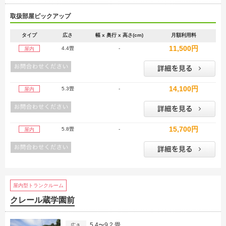
取扱部屋ピックアップ
タイプ
広さ
幅 x 奥行 x 高さ(cm)
月額利用料
11,500円
4.4畳
-
屋内
14,100円
5.3畳
-
屋内
15,700円
5.8畳
-
屋内
屋内型トランクルーム
クレール蔵学園前
5.4〜9.2 畳
広さ