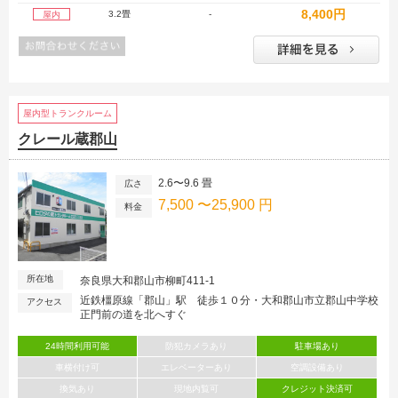
8,400円
3.2畳
-
屋内
屋内型トランクルーム
クレール蔵郡山
2.6〜9.6 畳
広さ
7,500 〜25,900 円
料金
所在地
奈良県大和郡山市柳町411-1
近鉄橿原線「郡山」駅 徒歩１０分・大和郡山市立郡山中学校
アクセス
正門前の道を北へすぐ
24時間利用可能
防犯カメラあり
駐車場あり
車横付け可
エレベーターあり
空調設備あり
換気あり
現地内覧可
クレジット決済可