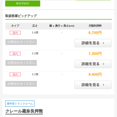
即日予約可
取扱部屋ピックアップ
タイプ
広さ
幅 x 奥行 x 高さ(cm)
月額利用料
6,700円
2.6畳
-
屋内
7,300円
3.2畳
-
屋内
9,400円
3.2畳
-
屋内
屋外型トランクルーム
クレール蔵奈良押熊