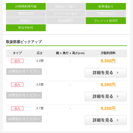
24時間利用可能
防犯カメラあり
駐車場あり
車横付け可
エレベーターあり
空調設備あり
換気あり
現地内覧可
クレジット決済可
即日予約可
取扱部屋ピックアップ
タイプ
広さ
幅 x 奥行 x 高さ(cm)
月額利用料
8,300円
3.3畳
-
屋内
8,300円
3.6畳
-
屋内
9,200円
3.7畳
-
屋内