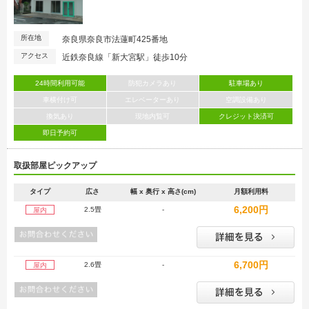
所在地
奈良県奈良市法蓮町425番地
アクセス
近鉄奈良線「新大宮駅」徒歩10分
24時間利用可能
防犯カメラあり
駐車場あり
車横付け可
エレベーターあり
空調設備あり
換気あり
現地内覧可
クレジット決済可
即日予約可
取扱部屋ピックアップ
タイプ
広さ
幅 x 奥行 x 高さ(cm)
月額利用料
6,200円
2.5畳
-
屋内
6,700円
2.6畳
-
屋内