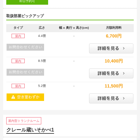
即日予約可
取扱部屋ピックアップ
タイプ
広さ
幅 x 奥行 x 高さ(cm)
月額利用料
6,700円
4.4畳
-
屋内
10,400円
8.5畳
-
屋内
11,500円
5.2畳
-
屋内
屋内型トランクルーム
クレール蔵いそかべ1