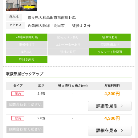
所在地
奈良県大和高田市旭南町1-31
アクセス
近鉄南大阪線「高田市」 徒歩１２分
24時間利用可能
防犯カメラあり
駐車場あり
車横付け可
エレベーターあり
空調設備あり
換気あり
現地内覧可
クレジット決済可
即日予約可
取扱部屋ピックアップ
タイプ
広さ
幅 x 奥行 x 高さ(cm)
月額利用料
4,300円
2.4畳
-
屋内
4,300円
2.8畳
-
屋内