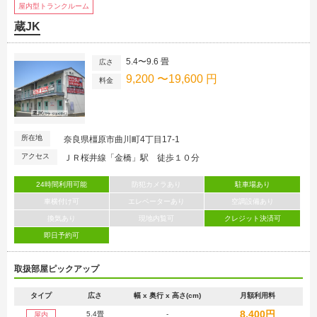
屋内型トランクルーム
蔵JK
5.4〜9.6 畳
広さ
9,200 〜19,600 円
料金
所在地
奈良県橿原市曲川町4丁目17-1
アクセス
ＪＲ桜井線「金橋」駅 徒歩１０分
24時間利用可能
防犯カメラあり
駐車場あり
車横付け可
エレベーターあり
空調設備あり
換気あり
現地内覧可
クレジット決済可
即日予約可
取扱部屋ピックアップ
タイプ
広さ
幅 x 奥行 x 高さ(cm)
月額利用料
8,400円
5.4畳
-
屋内