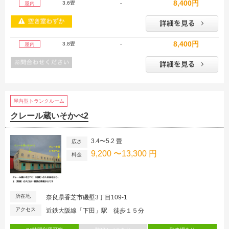
8,400円
3.6畳
-
屋内
8,400円
3.8畳
-
屋内
屋内型トランクルーム
クレール蔵いそかべ2
3.4〜5.2 畳
広さ
9,200 〜13,300 円
料金
所在地
奈良県香芝市磯壁3丁目109-1
アクセス
近鉄大阪線「下田」駅 徒歩１５分