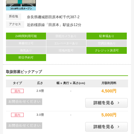
所在地
奈良県磯城郡田原本町千代387-2
アクセス
近鉄橿原線「田原本」駅徒歩12分
24時間利用可能
防犯カメラあり
駐車場あり
車横付け可
エレベーターあり
空調設備あり
換気あり
現地内覧可
クレジット決済可
即日予約可
取扱部屋ピックアップ
タイプ
広さ
幅 x 奥行 x 高さ(cm)
月額利用料
4,500円
2.6畳
-
屋内
5,000円
3.0畳
-
屋内