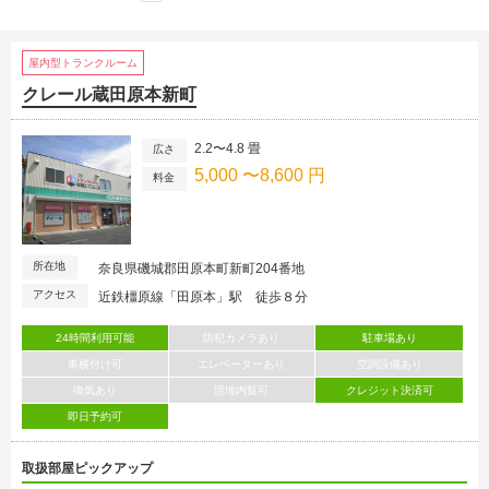
屋内型トランクルーム
クレール蔵田原本新町
2.2〜4.8 畳
広さ
5,000 〜8,600 円
料金
所在地
奈良県磯城郡田原本町新町204番地
アクセス
近鉄橿原線「田原本」駅 徒歩８分
24時間利用可能
防犯カメラあり
駐車場あり
車横付け可
エレベーターあり
空調設備あり
換気あり
現地内覧可
クレジット決済可
即日予約可
取扱部屋ピックアップ