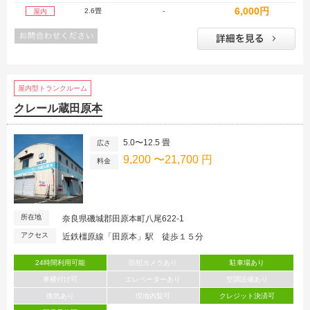
6,000円
2.6畳
-
屋内
屋内型トランクルーム
クレール蔵田原本
5.0〜12.5 畳
広さ
9,200 〜21,700 円
料金
所在地
奈良県磯城郡田原本町八尾622-1
アクセス
近鉄橿原線「田原本」駅 徒歩１５分
24時間利用可能
防犯カメラあり
駐車場あり
車横付け可
エレベーターあり
空調設備あり
換気あり
現地内覧可
クレジット決済可