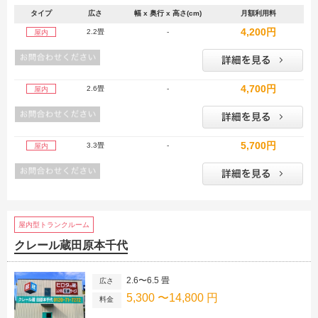
タイプ
広さ
幅 x 奥行 x 高さ(cm)
月額利用料
4,200円
2.2畳
-
屋内
4,700円
2.6畳
-
屋内
5,700円
3.3畳
-
屋内
屋内型トランクルーム
クレール蔵田原本千代
2.6〜6.5 畳
広さ
5,300 〜14,800 円
料金