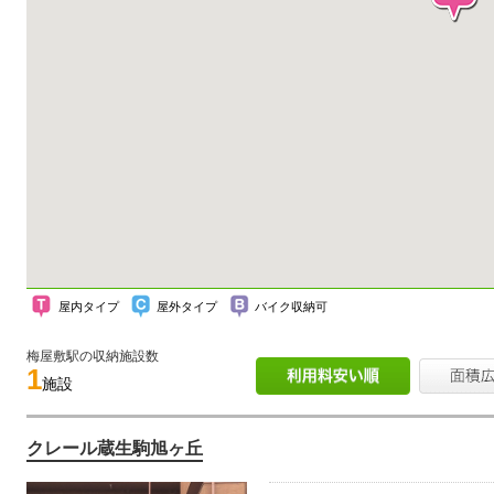
屋内タイプ
屋外タイプ
バイク収納可
梅屋敷駅の収納施設数
1
施設
クレール蔵生駒旭ヶ丘