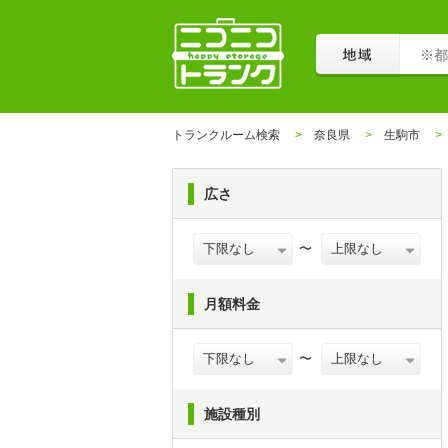
トランクルーム検索
奈良県
生駒市
広さ
〜
月額料金
〜
施設種別