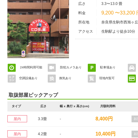
広さ
3.3〜13.0 畳
9,200 〜33,200
料金
所在地
奈良県生駒市西旭ヶ丘
アクセス
生駒駅より徒歩10分
24時間利用可能
防犯カメラあり
駐車場あり
空調設備あり
換気あり
現地内覧可
取扱部屋ピックアップ
タイプ
広さ
幅 x 奥行 x 高さ(cm)
月額利用料
8,400円
屋内
3.3畳
-
10,400円
屋内
4.2畳
-