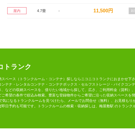
11,500円
屋内
4.7畳
-
コトランク
納スペース（トランクルーム・コンテナ）探しならニコニコトランクにおまかせ下さ
コンテナ・レンタルコンテナ・コンテナボックス・セルフストレージ・バイクコン
ス、などの収納スペースを、借りたい地域から探して、広さ、ご利用料金（賃料）、
どご希望の条件で絞込み検索。豊富な登録物件からご希望に沿った収納スペースを
 で気になるトランクルームを見つけたら、メールでお問合せ（無料）、お見積もり
ば即日予約も可能です。トランクルームの検索・収納探しは、梅屋敷駅 のトランク