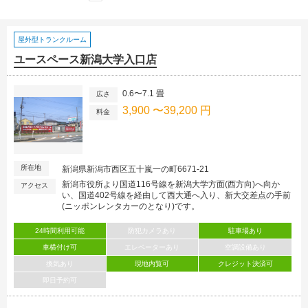
屋外型トランクルーム
ユースペース新潟大学入口店
0.6〜7.1 畳
広さ
3,900 〜39,200 円
料金
所在地
新潟県新潟市西区五十嵐一の町6671-21
新潟市役所より国道116号線を新潟大学方面(西方向)へ向か
アクセス
い、国道402号線を経由して西大通へ入り、新大交差点の手前
(ニッポンレンタカーのとなり)です。
24時間利用可能
防犯カメラあり
駐車場あり
車横付け可
エレベーターあり
空調設備あり
換気あり
現地内覧可
クレジット決済可
即日予約可