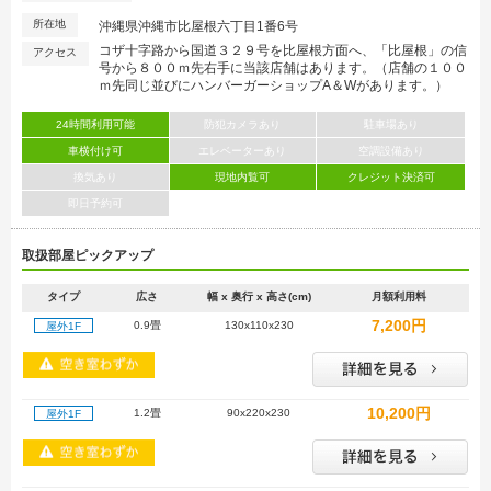
所在地
沖縄県沖縄市比屋根六丁目1番6号
コザ十字路から国道３２９号を比屋根方面へ、「比屋根」の信
アクセス
号から８００ｍ先右手に当該店舗はあります。（店舗の１００
ｍ先同じ並びにハンバーガーショップA＆Wがあります。）
24時間利用可能
防犯カメラあり
駐車場あり
車横付け可
エレベーターあり
空調設備あり
換気あり
現地内覧可
クレジット決済可
即日予約可
取扱部屋ピックアップ
タイプ
広さ
幅 x 奥行 x 高さ(cm)
月額利用料
7,200円
0.9畳
130x110x230
屋外1F
10,200円
1.2畳
90x220x230
屋外1F