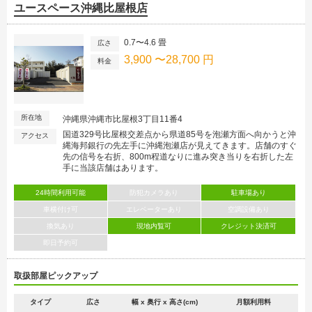
ユースペース沖縄比屋根店
0.7〜4.6 畳
広さ
3,900 〜28,700 円
料金
所在地
沖縄県沖縄市比屋根3丁目11番4
国道329号比屋根交差点から県道85号を泡瀬方面へ向かうと沖
アクセス
縄海邦銀行の先左手に沖縄泡瀬店が見えてきます。店舗のすぐ
先の信号を右折、800m程道なりに進み突き当りを右折した左
手に当該店舗はあります。
24時間利用可能
防犯カメラあり
駐車場あり
車横付け可
エレベーターあり
空調設備あり
換気あり
現地内覧可
クレジット決済可
即日予約可
取扱部屋ピックアップ
タイプ
広さ
幅 x 奥行 x 高さ(cm)
月額利用料