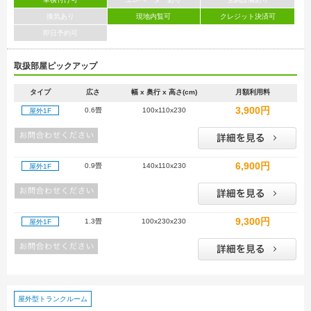
換気あり
現地内覧可
クレジット決済可
即日予約可
取扱部屋ピックアップ
タイプ
広さ
幅 x 奥行 x 高さ(cm)
月額利用料
3,900円
0.6畳
100x110x230
屋外1F
6,900円
0.9畳
140x110x230
屋外1F
9,300円
1.3畳
100x230x230
屋外1F
屋外型トランクルーム