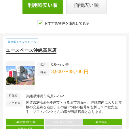
おすすめ物件を優先して表示
屋外型トランクルーム
ユースペース沖縄高原店
0.6〜7.6 畳
広さ
3,900 〜48,700 円
料金
所在地
沖縄県沖縄市高原7-23-2
国道329号線を沖縄市・うるま市方面へ、沖縄市内に入り比屋
アクセス
根の交差点を右折、その後2つ目の信号を左折し50m程先左
手、ソフトバンクさんの隣が当該店舗となります。
24時間利用可能
防犯カメラあり
駐車場あり
車横付け可
エレベーターあり
空調設備あり