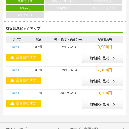
車横付け可
エレベーターあり
空調設備あり
換気あり
現地内覧可
クレジット決済可
即日予約可
取扱部屋ピックアップ
タイプ
広さ
幅 x 奥行 x 高さ(cm)
月額利用料
3,900円
0.6畳
95x112x234
屋外1F
7,100円
0.9畳
136x112x234
屋外1F
9,300円
1.3畳
96x225x234
屋外1F