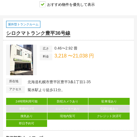
おすすめ物件を優先して表示
屋外型トランクルーム
シロクマトランク豊平36号線
0.46〜2.92 畳
広さ
3,218 〜21,038 円
料金
所在地
北海道札幌市豊平区豊平3条1丁目1-35
アクセス
菊水駅より徒歩11分。
24時間利用可能
防犯カメラあり
駐車場あり
車横付け可
エレベーターあり
空調設備あり
換気あり
現地内覧可
クレジット決済可
即日予約可