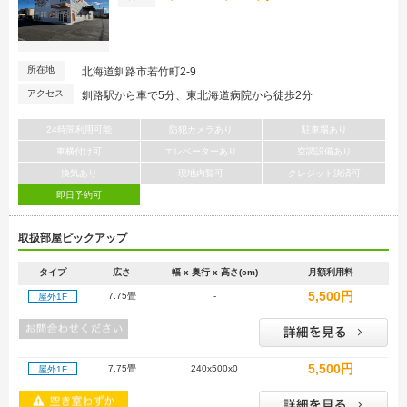
所在地
北海道釧路市若竹町2-9
アクセス
釧路駅から車で5分、東北海道病院から徒歩2分
24時間利用可能
防犯カメラあり
駐車場あり
車横付け可
エレベーターあり
空調設備あり
換気あり
現地内覧可
クレジット決済可
即日予約可
取扱部屋ピックアップ
タイプ
広さ
幅 x 奥行 x 高さ(cm)
月額利用料
5,500円
7.75畳
-
屋外1F
5,500円
7.75畳
240x500x0
屋外1F