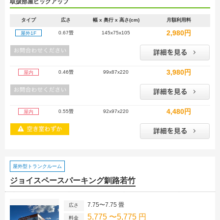
取扱部屋ピックアップ
タイプ
広さ
幅 x 奥行 x 高さ(cm)
月額利用料
2,980円
0.67畳
145x75x105
屋外1F
3,980円
0.46畳
99x87x220
屋内
4,480円
0.55畳
92x97x220
屋内
屋外型トランクルーム
ジョイスペースパーキング釧路若竹
7.75〜7.75 畳
広さ
5,775 〜5,775 円
料金