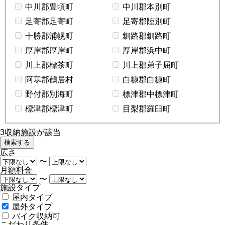
中川郡豊頃町
中川郡本別町
足寄郡足寄町
足寄郡陸別町
十勝郡浦幌町
釧路郡釧路町
厚岸郡厚岸町
厚岸郡浜中町
川上郡標茶町
川上郡弟子屈町
阿寒郡鶴居村
白糠郡白糠町
野付郡別海町
標津郡中標津町
標津郡標津町
目梨郡羅臼町
3
収納施設が該当
広さ
〜
月額料金
〜
施設タイプ
屋内タイプ
屋外タイプ
バイク収納可
こだわり条件