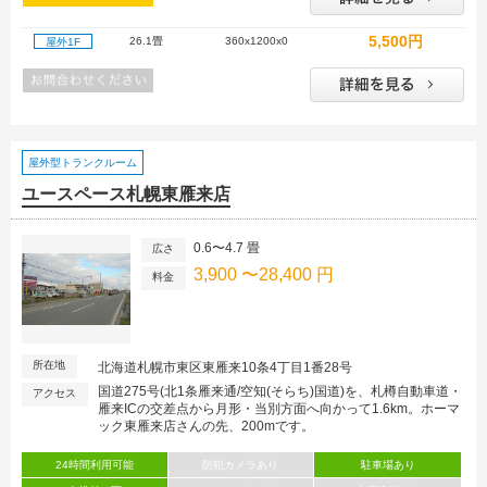
5,500円
26.1畳
360x1200x0
屋外1F
屋外型トランクルーム
ユースペース札幌東雁来店
0.6〜4.7 畳
広さ
3,900 〜28,400 円
料金
所在地
北海道札幌市東区東雁来10条4丁目1番28号
国道275号(北1条雁来通/空知(そらち)国道)を、札樽自動車道・
アクセス
雁来ICの交差点から月形・当別方面へ向かって1.6km。ホーマ
ック東雁来店さんの先、200mです。
24時間利用可能
防犯カメラあり
駐車場あり