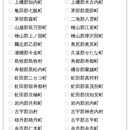
上磯郡知内町
上磯郡木古内町
亀田郡七飯町
茅部郡鹿部町
茅部郡森町
二海郡八雲町
山越郡長万部町
檜山郡江差町
檜山郡上ノ国町
檜山郡厚沢部町
爾志郡乙部町
奥尻郡奥尻町
瀬棚郡今金町
久遠郡せたな町
島牧郡島牧村
寿都郡寿都町
寿都郡黒松内町
磯谷郡蘭越町
虻田郡ニセコ町
虻田郡真狩村
虻田郡留寿都村
虻田郡喜茂別町
虻田郡京極町
虻田郡倶知安町
岩内郡共和町
岩内郡岩内町
古宇郡泊村
古宇郡神恵内村
積丹郡積丹町
古平郡古平町
余市郡仁木町
余市郡余市町