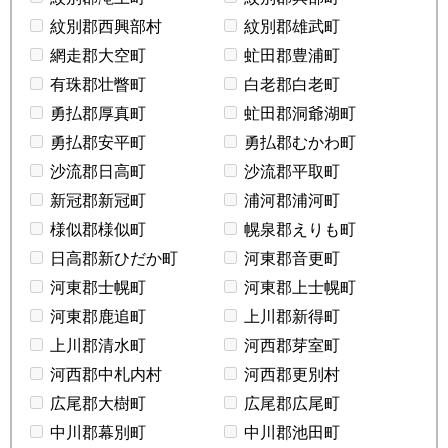
紋別郡西興部村
紋別郡雄武町
網走郡大空町
虻田郡豊浦町
有珠郡壮瞥町
白老郡白老町
勇払郡厚真町
虻田郡洞爺湖町
勇払郡安平町
勇払郡むかわ町
沙流郡日高町
沙流郡平取町
新冠郡新冠町
浦河郡浦河町
様似郡様似町
幌泉郡えりも町
日高郡新ひだか町
河東郡音更町
河東郡士幌町
河東郡上士幌町
河東郡鹿追町
上川郡新得町
上川郡清水町
河西郡芽室町
河西郡中札内村
河西郡更別村
広尾郡大樹町
広尾郡広尾町
中川郡幕別町
中川郡池田町