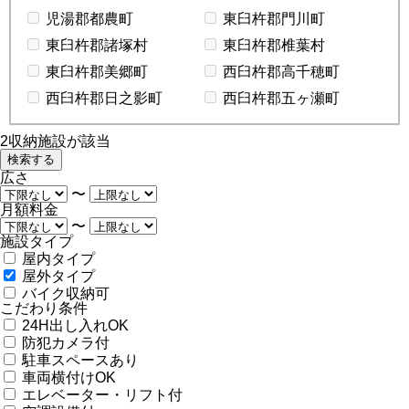
児湯郡都農町
東臼杵郡門川町
東臼杵郡諸塚村
東臼杵郡椎葉村
東臼杵郡美郷町
西臼杵郡高千穂町
西臼杵郡日之影町
西臼杵郡五ヶ瀬町
2
収納施設が該当
広さ
〜
月額料金
〜
施設タイプ
屋内タイプ
屋外タイプ
バイク収納可
こだわり条件
24H出し入れOK
防犯カメラ付
駐車スペースあり
車両横付けOK
エレベーター・リフト付