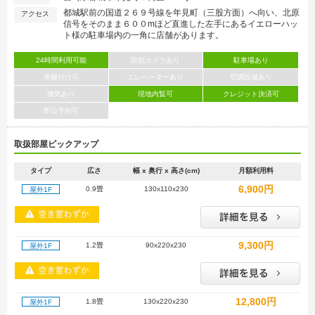
都城駅前の国道２６９号線を年見町（三股方面）へ向い、北原
アクセス
信号をそのまま６００mほど直進した左手にあるイエローハッ
ト様の駐車場内の一角に店舗があります。
24時間利用可能
防犯カメラあり
駐車場あり
車横付け可
エレベーターあり
空調設備あり
換気あり
現地内覧可
クレジット決済可
即日予約可
取扱部屋ピックアップ
タイプ
広さ
幅 x 奥行 x 高さ(cm)
月額利用料
6,900円
0.9畳
130x110x230
屋外1F
9,300円
1.2畳
90x220x230
屋外1F
12,800円
1.8畳
130x220x230
屋外1F