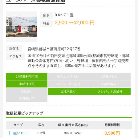
0.6〜7.1 畳
広さ
3,900 〜42,000 円
料金
所在地
宮崎県都城市菖蒲原町12号17番
国道10号線の前田交差点都城運動公園(都城市営野球場・都城
アクセス
運動公園体育館)方面へ向い、野球場・体育館先の十字路交差
点をそのまま直進し、300m先左手に店舗があります。
24時間利用可能
防犯カメラあり
駐車場あり
車横付け可
エレベーターあり
空調設備あり
換気あり
現地内覧可
クレジット決済可
即日予約可
取扱部屋ピックアップ
タイプ
広さ
幅 x 奥行 x 高さ(cm)
月額利用料
3,900円
0.6畳
90x110x240
屋外1F