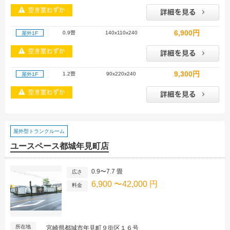
6,900円
0.9畳
140x110x240
屋外1F
9,300円
1.2畳
90x220x240
屋外1F
屋外型トランクルーム
ユースペース都城年見町店
0.9〜7.7 畳
広さ
6,900 〜42,000 円
料金
所在地
宮崎県都城市年見町９街区１６号