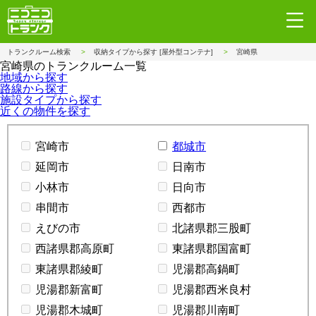
トランクルーム検索
収納タイプから探す [屋外型コンテナ]
宮崎県
宮崎県のトランクルーム一覧
地域から探す
路線から探す
施設タイプから探す
近くの物件を探す
宮崎市
都城市
延岡市
日南市
小林市
日向市
串間市
西都市
えびの市
北諸県郡三股町
西諸県郡高原町
東諸県郡国富町
東諸県郡綾町
児湯郡高鍋町
児湯郡新富町
児湯郡西米良村
児湯郡木城町
児湯郡川南町