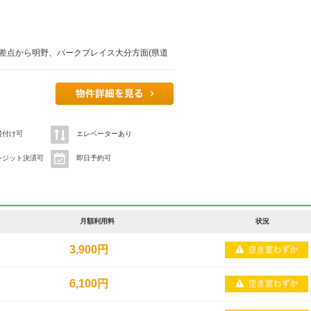
交差点から明野、パークプレイス大分方面(県道
ダカーズ様の店舗とすたみな太郎様の店舗との間
横付け可
エレベーターあり
レジット決済可
即日予約可
月額利用料
状況
3,900円
6,100円