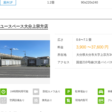
屋外1F
1.2畳
90x220x240
ユースペース大分上宗方店
広さ
0.6〜7.1 畳
3,900 〜37,600 円
料金
所在地
大分県大分市大字上宗方34
アクセス
国道210号線(大道バイパ
橋方面)へ向い、明磧橋を
ります。
24時間利用可能
防犯カメラあり
駐車場あり
車
空調設備あり
換気あり
現地内覧可
ク