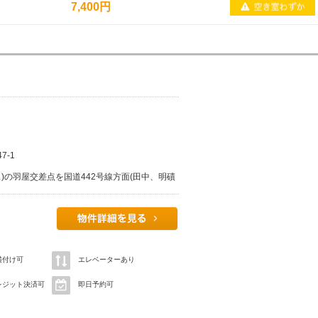
7,400円
7-1
ス)の羽屋交差点を国道442号線方面(田中、明磧
渡り、高速道路の高架を過ぎた左手に店舗があ
横付け可
エレベーターあり
レジット決済可
即日予約可