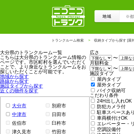
トランクルーム検索
収納タイプから探す [屋
大分県のトランクルーム一覧
広さ
こちらは大分県のトランクルーム情報の
〜
ページです。市区町村を選んでいただく
月額料金
ことで、より身近なトランクルームをお
〜
探しいただくことが可能です。
施設タイプ
地域から探す
屋内タイプ
路線から探す
屋外タイプ
施設タイプから探す
バイク収納可
近くの物件を探す
こだわり条件
24H出し入れOK
大分市
別府市
防犯カメラ付
駐車スペースあ
中津市
日田市
車両横付けOK
佐伯市
臼杵市
エレベーター・
空調設備付
津久見市
竹田市