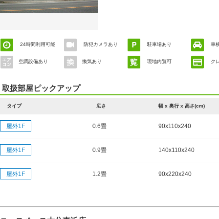
24時間利用可能
防犯カメラあり
駐車場あり
車
空調設備あり
換気あり
現地内覧可
ク
取扱部屋ピックアップ
タイプ
広さ
幅 x 奥行 x 高さ(cm)
屋外1F
0.6畳
90x110x240
屋外1F
0.9畳
140x110x240
屋外1F
1.2畳
90x220x240