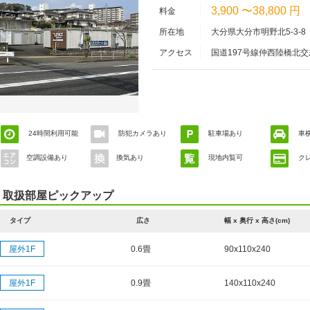
3,900 〜38,800 円
料金
所在地
大分県大分市明野北5-3-8
アクセス
国道197号線仲西陸橋北
610号線)へ向い、ホン
にあります。
24時間利用可能
防犯カメラあり
駐車場あり
車
空調設備あり
換気あり
現地内覧可
ク
取扱部屋ピックアップ
タイプ
広さ
幅 x 奥行 x 高さ(cm)
屋外1F
0.6畳
90x110x240
屋外1F
0.9畳
140x110x240