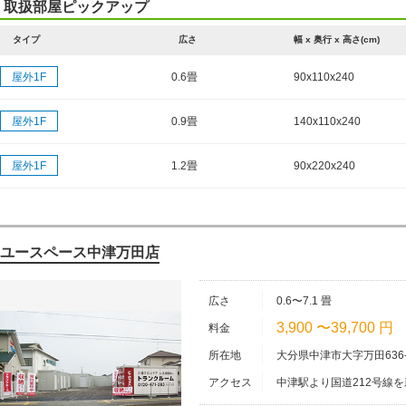
取扱部屋ピックアップ
タイプ
広さ
幅 x 奥行 x 高さ(cm)
屋外1F
0.6畳
90x110x240
屋外1F
0.9畳
140x110x240
屋外1F
1.2畳
90x220x240
ユースペース中津万田店
広さ
0.6〜7.1 畳
3,900 〜39,700 円
料金
所在地
大分県中津市大字万田636-
アクセス
中津駅より国道212号線
の丸亀様の2件先隣が店舗