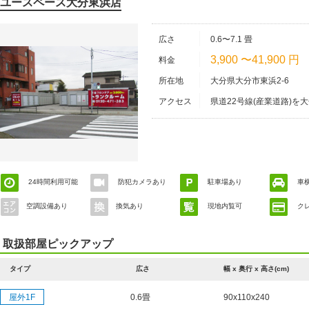
ユースペース大分東浜店
広さ
0.6〜7.1 畳
3,900 〜41,900 円
料金
所在地
大分県大分市東浜2-6
アクセス
県道22号線(産業道路)
歯科医院様の隣り)です。
24時間利用可能
防犯カメラあり
駐車場あり
車
空調設備あり
換気あり
現地内覧可
ク
取扱部屋ピックアップ
タイプ
広さ
幅 x 奥行 x 高さ(cm)
屋外1F
0.6畳
90x110x240