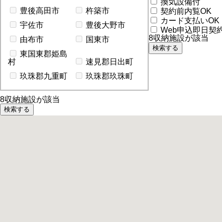
換気設備付
豊後高田市
杵築市
契約前内覧OK
カード支払いOK
宇佐市
豊後大野市
Web申込即日契約
8
収納施設が該当
由布市
国東市
東国東郡姫島
村
速見郡日出町
玖珠郡九重町
玖珠郡玖珠町
8
収納施設が該当