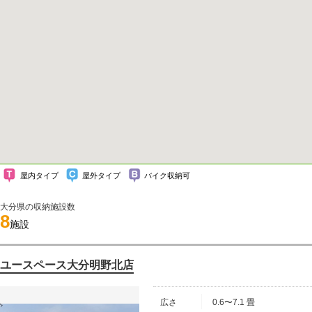
屋内タイプ
屋外タイプ
バイク収納可
大分県の収納施設数
8
施設
ユースペース大分明野北店
広さ
0.6〜7.1 畳