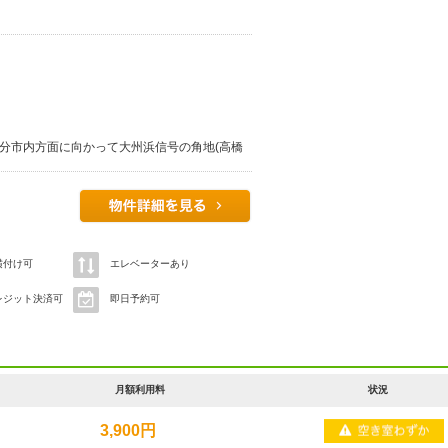
を大分市内方面に向かって大州浜信号の角地(高橋
横付け可
エレベーターあり
レジット決済可
即日予約可
月額利用料
状況
3,900円