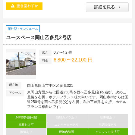
屋外型トランクルーム
ユースペース岡山乙多見2号店
0.7〜4.2 畳
広さ
6,800 〜22,100 円
料金
所在地
岡山県岡山市中区乙多見321
東岡山方面からは国道250号を西へ乙多見(交)を右折、次の三
アクセス
差路を右折、ホテルフランス様の向いです。岡山市街からは国
道250号を西へ乙多見(交)を左折、次の三差路を左折、ホテル
フランス様向いです。
24時間利用可能
防犯カメラあり
駐車場あり
車横付け可
エレベーターあり
空調設備あり
換気あり
現地内覧可
クレジット決済可