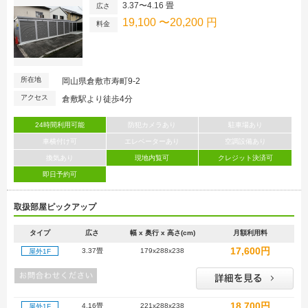
3.37〜4.16 畳
広さ
19,100 〜20,200 円
料金
所在地
岡山県倉敷市寿町9-2
アクセス
倉敷駅より徒歩4分
24時間利用可能
防犯カメラあり
駐車場あり
車横付け可
エレベーターあり
空調設備あり
換気あり
現地内覧可
クレジット決済可
即日予約可
取扱部屋ピックアップ
タイプ
広さ
幅 x 奥行 x 高さ(cm)
月額利用料
17,600円
3.37畳
179x288x238
屋外1F
18,700円
4.16畳
221x288x238
屋外1F