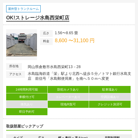
屋外型トランクルーム
OK!ストレージ水島西栄町店
1.56〜8.65 畳
広さ
8,600 〜31,100 円
料金
所在地
岡山県倉敷市水島西栄町13－28
水島臨海鉄道「栄」駅より北西へ徒歩５分／トマト銀行水島支
アクセス
店 前信号「水島郵便局東」を南へ５０ｍへ変更
24時間利用可能
防犯カメラあり
駐車場あり
車横付け可
エレベーターあり
空調設備あり
換気あり
現地内覧可
クレジット決済可
即日予約可
取扱部屋ピックアップ
タイプ
広さ
幅 x 奥行 x 高さ(cm)
月額利用料