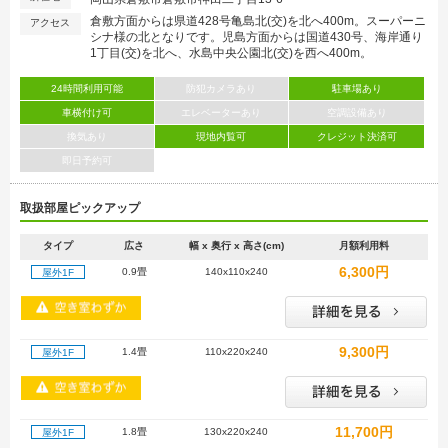
倉敷方面からは県道428号亀島北(交)を北へ400m。スーパーニ
アクセス
シナ様の北となりです。児島方面からは国道430号、海岸通り
1丁目(交)を北へ、水島中央公園北(交)を西へ400m。
24時間利用可能
防犯カメラあり
駐車場あり
車横付け可
エレベーターあり
空調設備あり
換気あり
現地内覧可
クレジット決済可
即日予約可
取扱部屋ピックアップ
タイプ
広さ
幅 x 奥行 x 高さ(cm)
月額利用料
6,300円
0.9畳
140x110x240
屋外1F
9,300円
1.4畳
110x220x240
屋外1F
11,700円
1.8畳
130x220x240
屋外1F