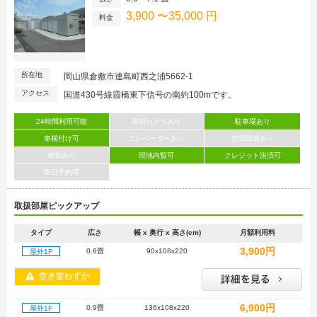
3,900 〜35,000 円
料金
所在地
岡山県倉敷市連島町西之浦5662-1
アクセス
国道430号線霞橋東下信号の南約100mです。
24時間利用可能
防犯カメラあり
駐車場あり
車横付け可
エレベーターあり
空調設備あり
換気あり
現地内覧可
クレジット決済可
即日予約可
取扱部屋ピックアップ
タイプ
広さ
幅 x 奥行 x 高さ(cm)
月額利用料
3,900円
0.6畳
90x108x220
屋外1F
6,900円
0.9畳
136x108x220
屋外1F