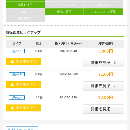
車横付け可
エレベーターあり
空調設備あり
換気あり
現地内覧可
クレジット決済可
即日予約可
取扱部屋ピックアップ
タイプ
広さ
幅 x 奥行 x 高さ(cm)
月額利用料
3,900円
0.6畳
90x110x240
屋外1F
7,100円
0.9畳
140x110x240
屋外1F
9,100円
1.2畳
90x220x240
屋外1F
屋外型トランクルーム