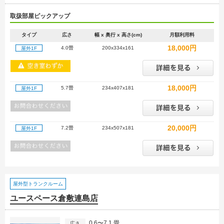
取扱部屋ピックアップ
タイプ
広さ
幅 x 奥行 x 高さ(cm)
月額利用料
18,000円
4.0畳
200x334x161
屋外1F
18,000円
5.7畳
234x407x181
屋外1F
20,000円
7.2畳
234x507x181
屋外1F
屋外型トランクルーム
ユースペース倉敷連島店
0.6〜7.1 畳
広さ