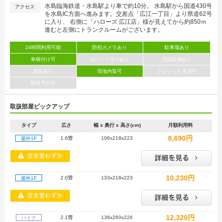
水島臨海鉄道・水島駅より車で約10分。 水島駅から国道430号
アクセス
を水島IC方面へ進みます。交差点「広江一丁目」より県道62号
に入り、 右側に「ハローズ 広江店」様が見えてから約850ｍ
進むと左側にトランクルームがございます。
24時間利用可能
防犯カメラあり
駐車場あり
車横付け可
エレベーターあり
空調設備あり
換気あり
現地内覧可
クレジット決済可
即日予約可
取扱部屋ピックアップ
タイプ
広さ
幅 x 奥行 x 高さ(cm)
月額利用料
8,690円
1.6畳
106x218x223
屋外1F
10,230円
2.0畳
133x218x223
屋外1F
12,320円
2.1畳
136x260x226
バイク