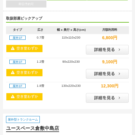
即日予約可
取扱部屋ピックアップ
タイプ
広さ
幅 x 奥行 x 高さ(cm)
月額利用料
6,800円
0.7畳
110x110x230
屋外1F
9,100円
1.2畳
90x220x230
屋外1F
12,300円
1.8畳
130x220x230
屋外1F
屋外型トランクルーム
ユースペース倉敷中島店