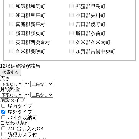
和気郡和気町
都窪郡早島町
浅口郡里庄町
小田郡矢掛町
真庭郡新庄村
苫田郡鏡野町
勝田郡勝央町
勝田郡奈義町
英田郡西粟倉村
久米郡久米南町
久米郡美咲町
加賀郡吉備中央町
12
収納施設が該当
広さ
〜
月額料金
〜
施設タイプ
屋内タイプ
屋外タイプ
バイク収納可
こだわり条件
24H出し入れOK
防犯カメラ付