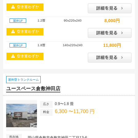
8,000円
1.2畳
90x220x240
屋外1F
11,800円
1.8畳
140x220x240
屋外1F
屋外型トランクルーム
ユースペース倉敷神田店
0.9〜1.8 畳
広さ
6,300 〜11,700 円
料金
所在地
岡山県倉敷市倉敷市神田二丁目13-6