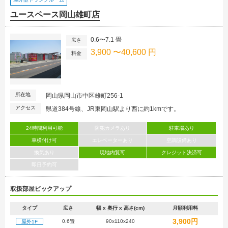
ユースペース岡山雄町店
0.6〜7.1 畳
広さ
3,900 〜40,600 円
料金
所在地
岡山県岡山市中区雄町256-1
アクセス
県道384号線、JR東岡山駅より西に約1kmです。
24時間利用可能
防犯カメラあり
駐車場あり
車横付け可
エレベーターあり
空調設備あり
換気あり
現地内覧可
クレジット決済可
即日予約可
取扱部屋ピックアップ
タイプ
広さ
幅 x 奥行 x 高さ(cm)
月額利用料
3,900円
0.6畳
90x110x240
屋外1F