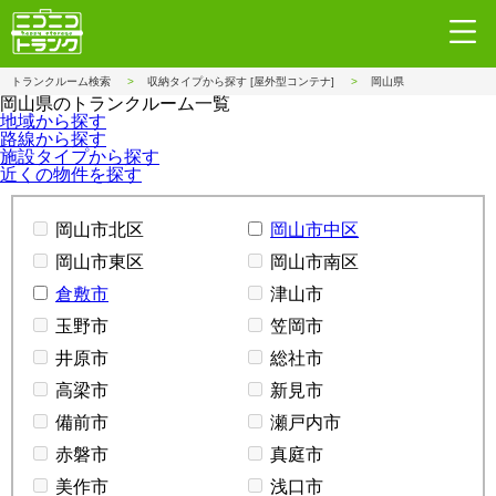
トランクルーム検索
収納タイプから探す [屋外型コンテナ]
岡山県
岡山県のトランクルーム一覧
地域から探す
路線から探す
施設タイプから探す
近くの物件を探す
岡山市北区
岡山市中区
岡山市東区
岡山市南区
倉敷市
津山市
玉野市
笠岡市
井原市
総社市
高梁市
新見市
備前市
瀬戸内市
赤磐市
真庭市
美作市
浅口市