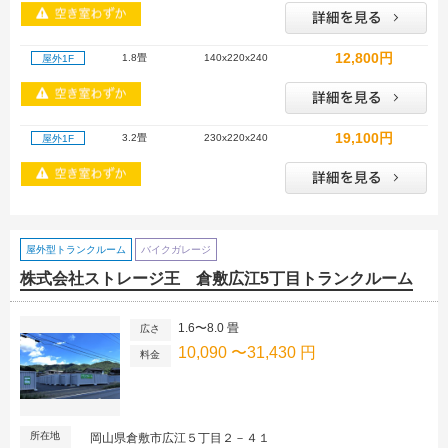
12,800円
1.8畳
140x220x240
屋外1F
19,100円
3.2畳
230x220x240
屋外1F
屋外型トランクルーム
バイクガレージ
株式会社ストレージ王 倉敷広江5丁目トランクルーム
1.6〜8.0 畳
広さ
10,090 〜31,430 円
料金
所在地
岡山県倉敷市広江５丁目２－４１