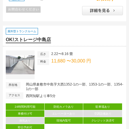
屋外型トランクルーム
OK!ストレージ中島店
2.22〜8.16 畳
広さ
11,680 〜30,000 円
料金
岡山県倉敷市中島字大西1352-1の一部、1353-1の一部、1354-
所在地
1の一部
アクセス
西阿知駅より車5分
24時間利用可能
防犯カメラあり
駐車場あり
車横付け可
エレベーターあり
空調設備あり
換気あり
現地内覧可
クレジット決済可
即日予約可