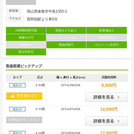
所在地
岡山県倉敷市中島1355-1
アクセス
西阿知駅より車5分
24時間利用可能
防犯カメラあり
駐車場あり
車横付け可
エレベーターあり
空調設備あり
換気あり
現地内覧可
クレジット決済可
即日予約可
取扱部屋ピックアップ
タイプ
広さ
幅 x 奥行 x 高さ(cm)
月額利用料
9,500円
2.03畳
227x139x228
屋外1F
12,000円
2.73畳
227x187x228
屋外1F
17,500円
4.14畳
227x283x228
屋外1F