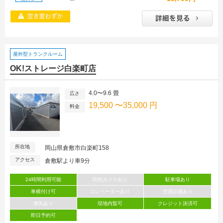
屋外型トランクルーム
OK!ストレージ白楽町店
4.0〜9.6 畳
広さ
19,500 〜35,000 円
料金
所在地
岡山県倉敷市白楽町158
アクセス
倉敷駅より車9分
24時間利用可能
防犯カメラあり
駐車場あり
車横付け可
エレベーターあり
空調設備あり
換気あり
現地内覧可
クレジット決済可
即日予約可