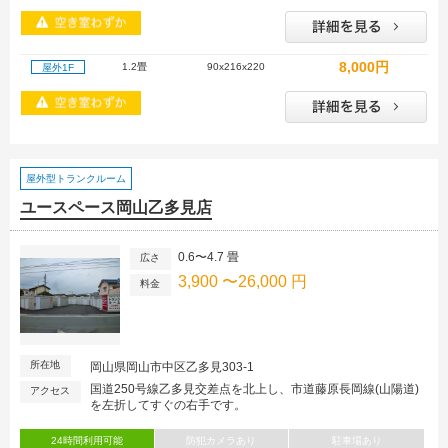
8,000円
1.2畳
90x216x220
屋外1F
屋外型トランクルーム
ユースペース岡山乙多見店
0.6〜4.7 畳
広さ
3,900 〜26,000 円
料金
所在地
岡山県岡山市中区乙多見303-1
国道250号線乙多見交差点を北上し、市道藤原長岡線(山陽道)
アクセス
を左折してすぐの右手です。
24時間利用可能
防犯カメラあり
駐車場あり