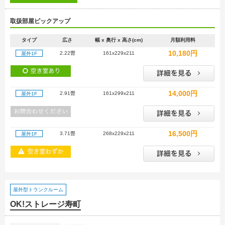
取扱部屋ピックアップ
タイプ
広さ
幅 x 奥行 x 高さ(cm)
月額利用料
10,180円
2.22畳
161x229x211
屋外1F
14,000円
2.91畳
161x299x211
屋外1F
16,500円
3.71畳
268x229x211
屋外1F
屋外型トランクルーム
OK!ストレージ寿町