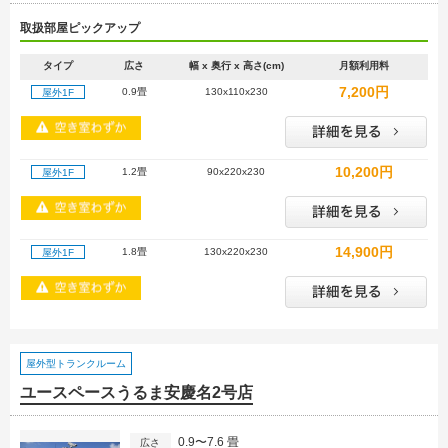
取扱部屋ピックアップ
タイプ
広さ
幅 x 奥行 x 高さ(cm)
月額利用料
7,200円
0.9畳
130x110x230
屋外1F
10,200円
1.2畳
90x220x230
屋外1F
14,900円
1.8畳
130x220x230
屋外1F
屋外型トランクルーム
ユースペースうるま安慶名2号店
0.9〜7.6 畳
広さ