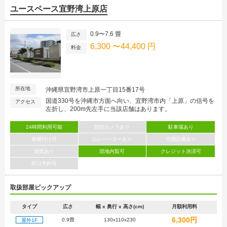
ユースペース宜野湾上原店
0.9〜7.6 畳
広さ
6,300 〜44,400 円
料金
所在地
沖縄県宜野湾市上原一丁目15番17号
国道330号を沖縄市方面へ向い、宜野湾市内「上原」の信号を
アクセス
左折し、200m先左手に当該店舗はあります。
24時間利用可能
防犯カメラあり
駐車場あり
車横付け可
エレベーターあり
空調設備あり
換気あり
現地内覧可
クレジット決済可
即日予約可
取扱部屋ピックアップ
タイプ
広さ
幅 x 奥行 x 高さ(cm)
月額利用料
6,300円
0.9畳
130x110x230
屋外1F