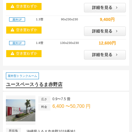
9,400円
1.3畳
90x230x230
屋外1F
12,600円
1.8畳
130x230x230
屋外1F
屋外型トランクルーム
ユースペースうるま赤野店
0.9〜7.5 畳
広さ
6,400 〜50,700 円
料金
所在地
沖縄県うるま市赤野1018番地1