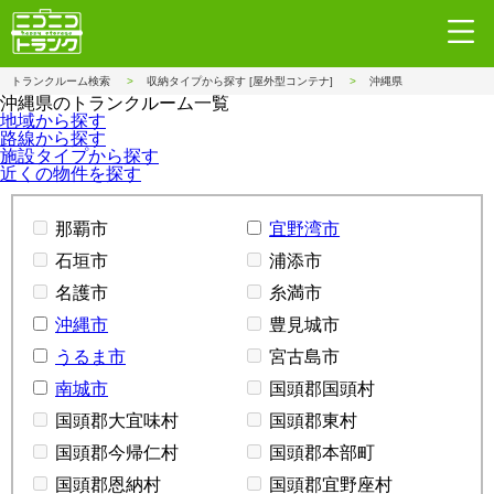
トランクルーム検索
収納タイプから探す [屋外型コンテナ]
沖縄県
沖縄県のトランクルーム一覧
地域から探す
路線から探す
施設タイプから探す
近くの物件を探す
那覇市
宜野湾市
石垣市
浦添市
名護市
糸満市
沖縄市
豊見城市
うるま市
宮古島市
南城市
国頭郡国頭村
国頭郡大宜味村
国頭郡東村
国頭郡今帰仁村
国頭郡本部町
国頭郡恩納村
国頭郡宜野座村