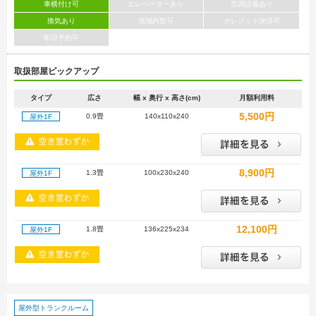
車横付け可
エレベーターあり
空調設備あり
換気あり
現地内覧可
クレジット決済可
即日予約可
取扱部屋ピックアップ
タイプ
広さ
幅 x 奥行 x 高さ(cm)
月額利用料
5,500円
0.9畳
140x110x240
屋外1F
8,900円
1.3畳
100x230x240
屋外1F
12,100円
1.8畳
136x225x234
屋外1F
屋外型トランクルーム