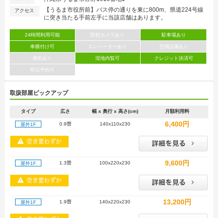
【うるま市役所前】バス停の通りを東に800m、県道224号線
アクセス
に突き当たる手前左手に当該店舗はあります。
24時間利用可能
防犯カメラあり
駐車場あり
車横付け可
エレベーターあり
空調設備あり
換気あり
現地内覧可
クレジット決済可
即日予約可
取扱部屋ピックアップ
タイプ
広さ
幅 x 奥行 x 高さ(cm)
月額利用料
6,400円
0.9畳
140x110x230
屋外1F
9,600円
1.3畳
100x220x230
屋外1F
13,200円
1.9畳
140x220x230
屋外1F