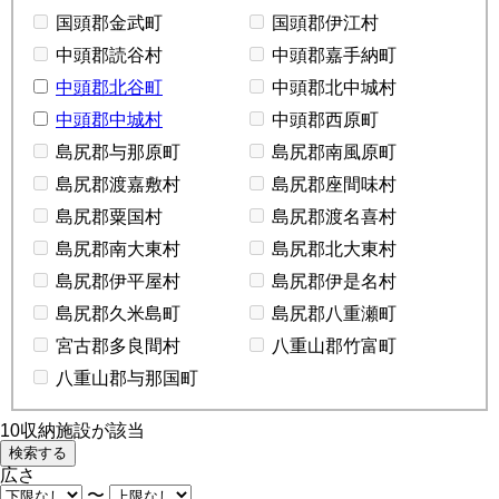
国頭郡金武町
国頭郡伊江村
中頭郡読谷村
中頭郡嘉手納町
中頭郡北谷町
中頭郡北中城村
中頭郡中城村
中頭郡西原町
島尻郡与那原町
島尻郡南風原町
島尻郡渡嘉敷村
島尻郡座間味村
島尻郡粟国村
島尻郡渡名喜村
島尻郡南大東村
島尻郡北大東村
島尻郡伊平屋村
島尻郡伊是名村
島尻郡久米島町
島尻郡八重瀬町
宮古郡多良間村
八重山郡竹富町
八重山郡与那国町
10
収納施設が該当
広さ
〜