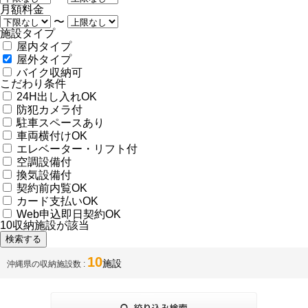
月額料金
〜
施設タイプ
屋内タイプ
屋外タイプ
バイク収納可
こだわり条件
24H出し入れOK
防犯カメラ付
駐車スペースあり
車両横付けOK
エレベーター・リフト付
空調設備付
換気設備付
契約前内覧OK
カード支払いOK
Web申込即日契約OK
10
収納施設が該当
10
施設
沖縄県の収納施設数