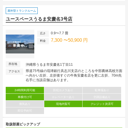
屋外型トランクルーム
ユースペースうるま安慶名3号店
0.9〜7.7 畳
広さ
7,300 〜50,900 円
料金
所在地
沖縄県うるま市安慶名1丁目11
県道75号線の琉球銀行具志川支店のところを中部農林高校方面
アクセス
へ向かい左折、左折後すぐの牛角安慶名店を更に左折、70m先
右手に当該店舗はあります。
24時間利用可能
防犯カメラあり
駐車場あり
車横付け可
エレベーターあり
空調設備あり
換気あり
現地内覧可
クレジット決済可
即日予約可
取扱部屋ピックアップ