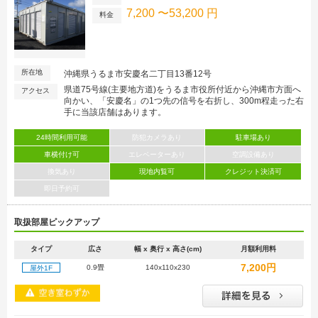
7,200 〜53,200 円
料金
所在地
沖縄県うるま市安慶名二丁目13番12号
県道75号線(主要地方道)をうるま市役所付近から沖縄市方面へ
アクセス
向かい、「安慶名」の1つ先の信号を右折し、300m程走った右
手に当該店舗はあります。
24時間利用可能
防犯カメラあり
駐車場あり
車横付け可
エレベーターあり
空調設備あり
換気あり
現地内覧可
クレジット決済可
即日予約可
取扱部屋ピックアップ
タイプ
広さ
幅 x 奥行 x 高さ(cm)
月額利用料
7,200円
0.9畳
140x110x230
屋外1F