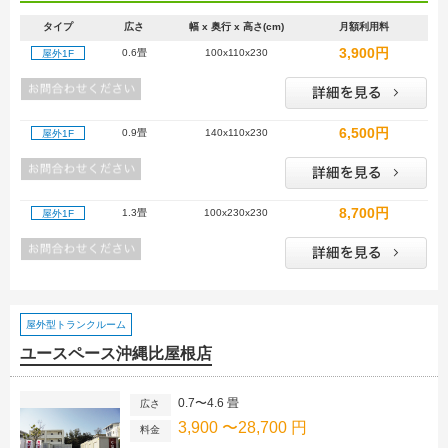
タイプ
広さ
幅 x 奥行 x 高さ(cm)
月額利用料
3,900円
0.6畳
100x110x230
屋外1F
6,500円
0.9畳
140x110x230
屋外1F
8,700円
1.3畳
100x230x230
屋外1F
屋外型トランクルーム
ユースペース沖縄比屋根店
0.7〜4.6 畳
広さ
3,900 〜28,700 円
料金