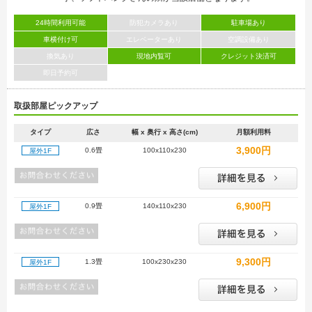
24時間利用可能
防犯カメラあり
駐車場あり
車横付け可
エレベーターあり
空調設備あり
換気あり
現地内覧可
クレジット決済可
即日予約可
取扱部屋ピックアップ
タイプ
広さ
幅 x 奥行 x 高さ(cm)
月額利用料
3,900円
0.6畳
100x110x230
屋外1F
6,900円
0.9畳
140x110x230
屋外1F
9,300円
1.3畳
100x230x230
屋外1F