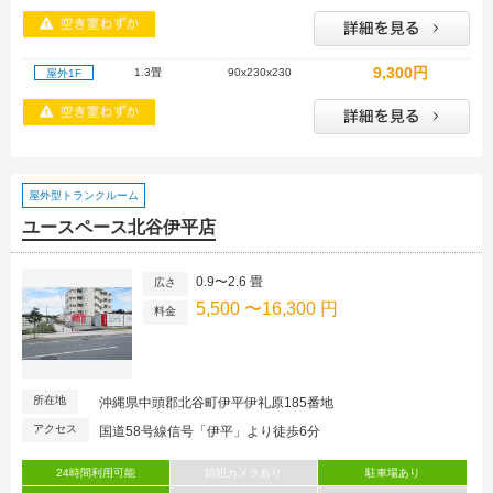
9,300円
1.3畳
90x230x230
屋外1F
屋外型トランクルーム
ユースペース北谷伊平店
0.9〜2.6 畳
広さ
5,500 〜16,300 円
料金
所在地
沖縄県中頭郡北谷町伊平伊礼原185番地
アクセス
国道58号線信号「伊平」より徒歩6分
24時間利用可能
防犯カメラあり
駐車場あり