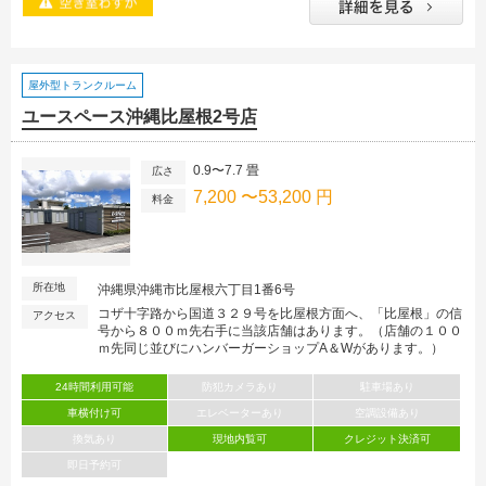
屋外型トランクルーム
ユースペース沖縄比屋根2号店
0.9〜7.7 畳
広さ
7,200 〜53,200 円
料金
所在地
沖縄県沖縄市比屋根六丁目1番6号
コザ十字路から国道３２９号を比屋根方面へ、「比屋根」の信
アクセス
号から８００ｍ先右手に当該店舗はあります。（店舗の１００
ｍ先同じ並びにハンバーガーショップA＆Wがあります。）
24時間利用可能
防犯カメラあり
駐車場あり
車横付け可
エレベーターあり
空調設備あり
換気あり
現地内覧可
クレジット決済可
即日予約可