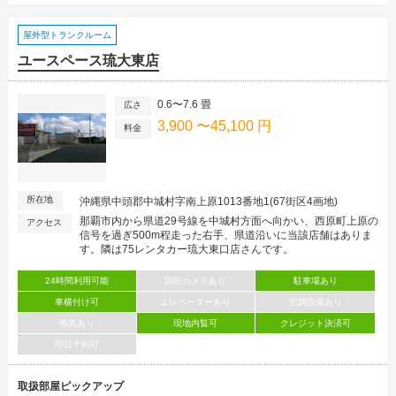
屋外型トランクルーム
ユースペース琉大東店
0.6〜7.6 畳
広さ
3,900 〜45,100 円
料金
所在地
沖縄県中頭郡中城村字南上原1013番地1(67街区4画地)
那覇市内から県道29号線を中城村方面へ向かい、西原町上原の
アクセス
信号を過ぎ500m程走った右手、県道沿いに当該店舗はありま
す。隣は75レンタカー琉大東口店さんです。
24時間利用可能
防犯カメラあり
駐車場あり
車横付け可
エレベーターあり
空調設備あり
換気あり
現地内覧可
クレジット決済可
即日予約可
取扱部屋ピックアップ