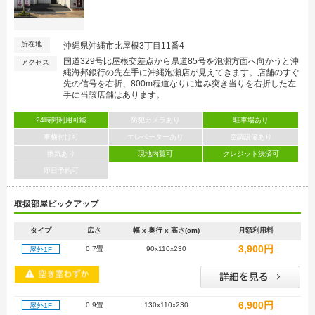
所在地
沖縄県沖縄市比屋根3丁目11番4
国道329号比屋根交差点から県道85号を泡瀬方面へ向かうと沖
アクセス
縄海邦銀行の先左手に沖縄泡瀬店が見えてきます。店舗のすぐ
先の信号を右折、800m程道なりに進み突き当りを右折した左
手に当該店舗はあります。
24時間利用可能
防犯カメラあり
駐車場あり
車横付け可
エレベーターあり
空調設備あり
換気あり
現地内覧可
クレジット決済可
即日予約可
取扱部屋ピックアップ
タイプ
広さ
幅 x 奥行 x 高さ(cm)
月額利用料
3,900円
0.7畳
90x110x230
屋外1F
6,900円
0.9畳
130x110x230
屋外1F