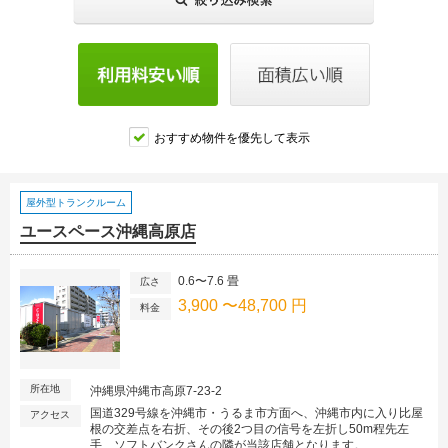
おすすめ物件を優先して表示
屋外型トランクルーム
ユースペース沖縄高原店
0.6〜7.6 畳
広さ
3,900 〜48,700 円
料金
所在地
沖縄県沖縄市高原7-23-2
国道329号線を沖縄市・うるま市方面へ、沖縄市内に入り比屋
アクセス
根の交差点を右折、その後2つ目の信号を左折し50m程先左
手、ソフトバンクさんの隣が当該店舗となります。