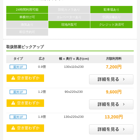
24時間利用可能
防犯カメラあり
駐車場あり
車横付け可
エレベーターあり
空調設備あり
換気あり
現地内覧可
クレジット決済可
即日予約可
取扱部屋ピックアップ
タイプ
広さ
幅 x 奥行 x 高さ(cm)
月額利用料
7,200円
0.9畳
130x110x230
屋外1F
9,600円
1.2畳
90x220x230
屋外1F
13,200円
1.8畳
130x220x230
屋外1F