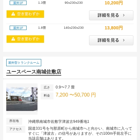
10,200円
1.3畳
90x230x230
屋外1F
13,800円
1.8畳
140x230x230
屋外1F
屋外型トランクルーム
ユースペース南城佐敷店
0.9〜7.7 畳
広さ
7,200 〜50,700 円
料金
所在地
沖縄県南城市佐敷字津波古949番地1
国道331号を与那原町から南城市へと向かい、南城市に入って
アクセス
すぐに「津波古」の信号がありますが、その100m手前左手に
当該店舗はあります。