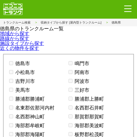
トランクルーム検索
収納タイプから探す [屋内型トランクルーム]
徳島県
徳島県のトランクルーム一覧
地域から探す
路線から探す
施設タイプから探す
近くの物件を探す
徳島市
鳴門市
小松島市
阿南市
吉野川市
阿波市
美馬市
三好市
勝浦郡勝浦町
勝浦郡上勝町
名東郡佐那河内村
名西郡石井町
名西郡神山町
那賀郡那賀町
海部郡牟岐町
海部郡美波町
海部郡海陽町
板野郡松茂町