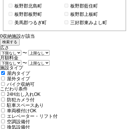
板野郡北島町
板野郡藍住町
板野郡板野町
板野郡上板町
美馬郡つるぎ町
三好郡東みよし町
0
収納施設が該当
広さ
〜
月額料金
〜
施設タイプ
屋内タイプ
屋外タイプ
バイク収納可
こだわり条件
24H出し入れOK
防犯カメラ付
駐車スペースあり
車両横付けOK
エレベーター・リフト付
空調設備付
換気設備付