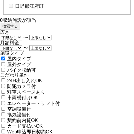
日野郡江府町
0
収納施設が該当
広さ
〜
月額料金
〜
施設タイプ
屋内タイプ
屋外タイプ
バイク収納可
こだわり条件
24H出し入れOK
防犯カメラ付
駐車スペースあり
車両横付けOK
エレベーター・リフト付
空調設備付
換気設備付
契約前内覧OK
カード支払いOK
Web申込即日契約OK