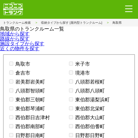
トランクルーム検索
収納タイプから探す [屋内型トランクルーム]
鳥取県
鳥取県のトランクルーム一覧
地域から探す
路線から探す
施設タイプから探す
近くの物件を探す
鳥取市
米子市
倉吉市
境港市
岩美郡岩美町
八頭郡若桜町
八頭郡智頭町
八頭郡八頭町
東伯郡三朝町
東伯郡湯梨浜町
東伯郡琴浦町
東伯郡北栄町
西伯郡日吉津村
西伯郡大山町
西伯郡南部町
西伯郡伯耆町
日野郡日南町
日野郡日野町