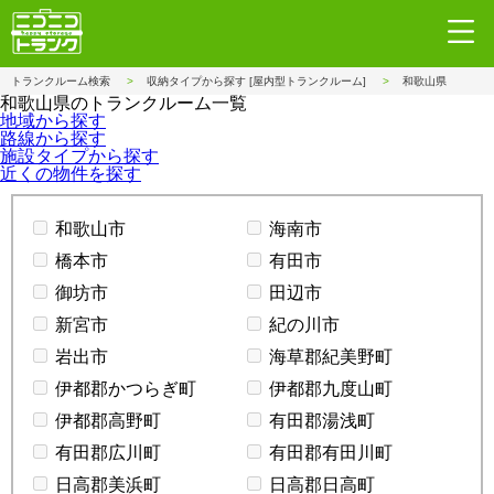
トランクルーム検索
収納タイプから探す [屋内型トランクルーム]
和歌山県
和歌山県のトランクルーム一覧
地域から探す
路線から探す
施設タイプから探す
近くの物件を探す
和歌山市
海南市
橋本市
有田市
御坊市
田辺市
新宮市
紀の川市
岩出市
海草郡紀美野町
伊都郡かつらぎ町
伊都郡九度山町
伊都郡高野町
有田郡湯浅町
有田郡広川町
有田郡有田川町
日高郡美浜町
日高郡日高町