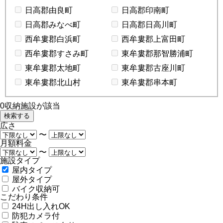
日高郡由良町
日高郡印南町
日高郡みなべ町
日高郡日高川町
西牟婁郡白浜町
西牟婁郡上富田町
西牟婁郡すさみ町
東牟婁郡那智勝浦町
東牟婁郡太地町
東牟婁郡古座川町
東牟婁郡北山村
東牟婁郡串本町
0
収納施設が該当
広さ
〜
月額料金
〜
施設タイプ
屋内タイプ
屋外タイプ
バイク収納可
こだわり条件
24H出し入れOK
防犯カメラ付