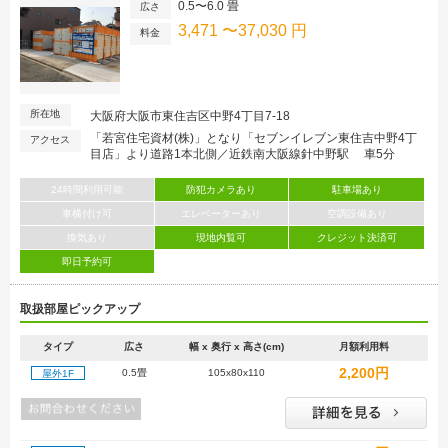
0.5〜6.0 畳
広さ
3,471 〜37,030 円
料金
所在地
大阪府大阪市東住吉区中野4丁目7-18
「若宮住宅資材(株)」となり「セブンイレブン東住吉中野4丁
アクセス
目店」より道路1本北側／近鉄南大阪線針中野駅 車5分
24時間利用可能
防犯カメラあり
駐車場あり
車横付け可
エレベーターあり
空調設備あり
換気あり
現地内覧可
クレジット決済可
即日予約可
取扱部屋ピックアップ
タイプ
広さ
幅 x 奥行 x 高さ(cm)
月額利用料
2,200円
0.5畳
105x80x110
屋外1F