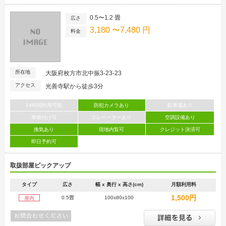
0.5〜1.2 畳
広さ
3,180 〜7,480 円
料金
所在地
大阪府枚方市北中振3-23-23
アクセス
光善寺駅から徒歩3分
24時間利用可能
防犯カメラあり
駐車場あり
車横付け可
エレベーターあり
空調設備あり
換気あり
現地内覧可
クレジット決済可
即日予約可
取扱部屋ピックアップ
タイプ
広さ
幅 x 奥行 x 高さ(cm)
月額利用料
1,500円
0.5畳
100x80x100
屋内