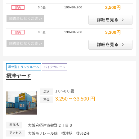
2,500円
0.5畳
100x80x200
屋内
3,300円
0.6畳
130x80x200
屋内
屋外型トランクルーム
バイクガレージ
摂津ヤード
1.0〜8.0 畳
広さ
3,250 〜33,500 円
料金
所在地
大阪府摂津市鶴野２丁目３
アクセス
大阪モノレール線 摂津駅 徒歩2分