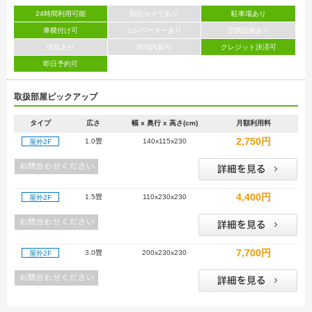
24時間利用可能
防犯カメラあり
駐車場あり
車横付け可
エレベーターあり
空調設備あり
換気あり
現地内覧可
クレジット決済可
即日予約可
取扱部屋ピックアップ
タイプ
広さ
幅 x 奥行 x 高さ(cm)
月額利用料
2,750円
1.0畳
140x115x230
屋外2F
4,400円
1.5畳
110x230x230
屋外2F
7,700円
3.0畳
200x230x230
屋外2F