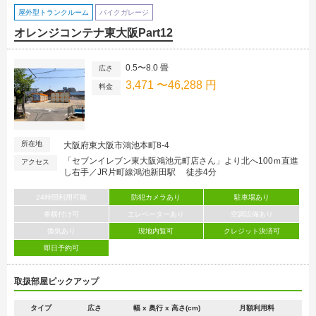
屋外型トランクルーム
バイクガレージ
オレンジコンテナ東大阪Part12
0.5〜8.0 畳
広さ
3,471 〜46,288 円
料金
所在地
大阪府東大阪市鴻池本町8-4
「セブンイレブン東大阪鴻池元町店さん」より北へ100ｍ直進
アクセス
し右手／JR片町線鴻池新田駅 徒歩4分
24時間利用可能
防犯カメラあり
駐車場あり
車横付け可
エレベーターあり
空調設備あり
換気あり
現地内覧可
クレジット決済可
即日予約可
取扱部屋ピックアップ
タイプ
広さ
幅 x 奥行 x 高さ(cm)
月額利用料