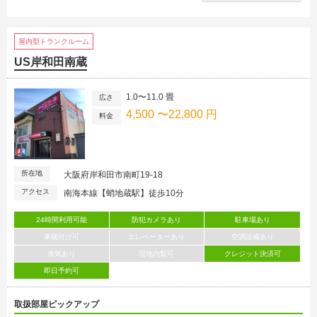
屋内型トランクルーム
US岸和田南蔵
1.0〜11.0 畳
広さ
4,500 〜22,800 円
料金
所在地
大阪府岸和田市南町19-18
アクセス
南海本線【蛸地蔵駅】徒歩10分
24時間利用可能
防犯カメラあり
駐車場あり
車横付け可
エレベーターあり
空調設備あり
換気あり
現地内覧可
クレジット決済可
即日予約可
取扱部屋ピックアップ