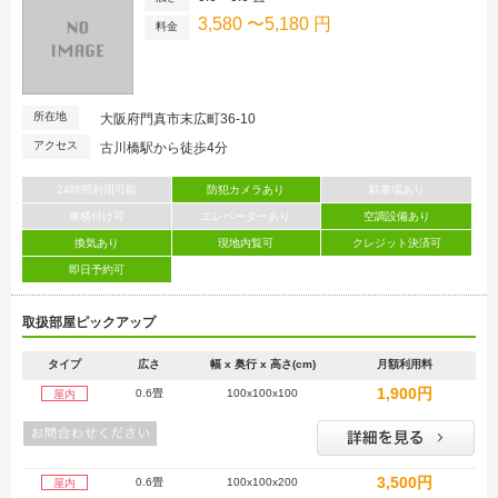
3,580 〜5,180 円
料金
所在地
大阪府門真市末広町36-10
アクセス
古川橋駅から徒歩4分
24時間利用可能
防犯カメラあり
駐車場あり
車横付け可
エレベーターあり
空調設備あり
換気あり
現地内覧可
クレジット決済可
即日予約可
取扱部屋ピックアップ
タイプ
広さ
幅 x 奥行 x 高さ(cm)
月額利用料
1,900円
0.6畳
100x100x100
屋内
3,500円
0.6畳
100x100x200
屋内