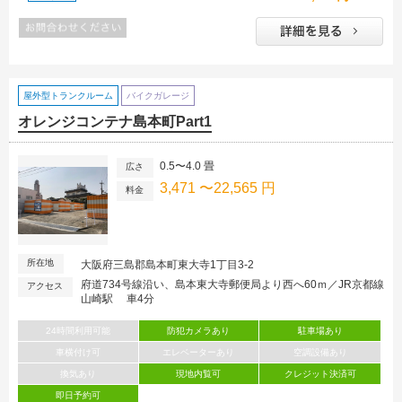
屋外型トランクルーム
バイクガレージ
オレンジコンテナ島本町Part1
0.5〜4.0 畳
広さ
3,471 〜22,565 円
料金
所在地
大阪府三島郡島本町東大寺1丁目3-2
府道734号線沿い、島本東大寺郵便局より西へ60ｍ／JR京都線
アクセス
山崎駅 車4分
24時間利用可能
防犯カメラあり
駐車場あり
車横付け可
エレベーターあり
空調設備あり
換気あり
現地内覧可
クレジット決済可
即日予約可