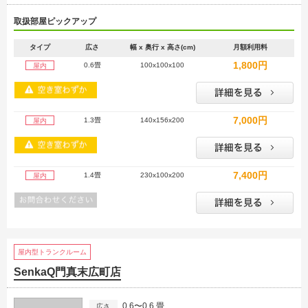
取扱部屋ピックアップ
タイプ
広さ
幅 x 奥行 x 高さ(cm)
月額利用料
1,800円
0.6畳
100x100x100
屋内
7,000円
1.3畳
140x156x200
屋内
7,400円
1.4畳
230x100x200
屋内
屋内型トランクルーム
SenkaQ門真末広町店
0.6〜0.6 畳
広さ