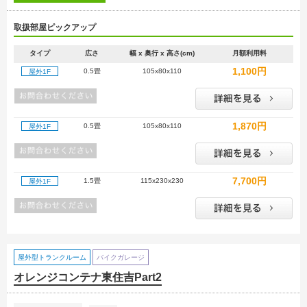
取扱部屋ピックアップ
タイプ
広さ
幅 x 奥行 x 高さ(cm)
月額利用料
1,100円
0.5畳
105x80x110
屋外1F
1,870円
0.5畳
105x80x110
屋外1F
7,700円
1.5畳
115x230x230
屋外1F
屋外型トランクルーム
バイクガレージ
オレンジコンテナ東住吉Part2