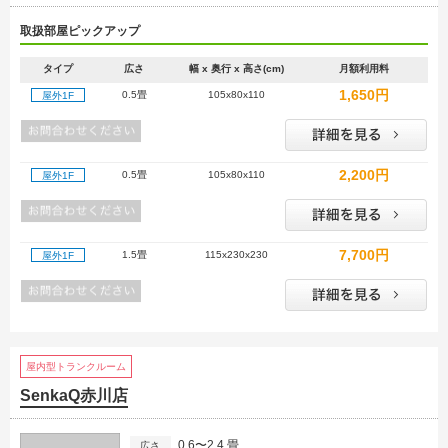
取扱部屋ピックアップ
タイプ
広さ
幅 x 奥行 x 高さ(cm)
月額利用料
1,650円
0.5畳
105x80x110
屋外1F
2,200円
0.5畳
105x80x110
屋外1F
7,700円
1.5畳
115x230x230
屋外1F
屋内型トランクルーム
SenkaQ赤川店
0.6〜2.4 畳
広さ