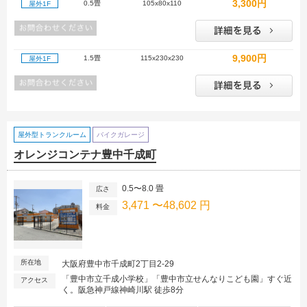
3,300円
0.5畳
105x80x110
屋外1F
9,900円
1.5畳
115x230x230
屋外1F
屋外型トランクルーム
バイクガレージ
オレンジコンテナ豊中千成町
0.5〜8.0 畳
広さ
3,471 〜48,602 円
料金
所在地
大阪府豊中市千成町2丁目2-29
「豊中市立千成小学校」「豊中市立せんなりこども園」すぐ近
アクセス
く。阪急神戸線神崎川駅 徒歩8分