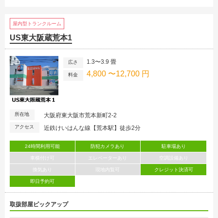
屋内型トランクルーム
US東大阪蔵荒本1
1.3〜3.9 畳
広さ
4,800 〜12,700 円
料金
所在地
大阪府東大阪市荒本新町2-2
アクセス
近鉄けいはんな線【荒本駅】徒歩2分
24時間利用可能
防犯カメラあり
駐車場あり
車横付け可
エレベーターあり
空調設備あり
換気あり
現地内覧可
クレジット決済可
即日予約可
取扱部屋ピックアップ