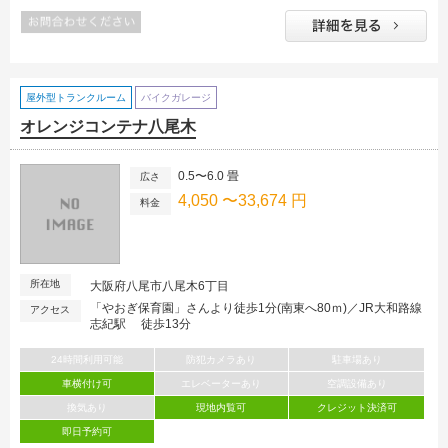
屋外型トランクルーム
バイクガレージ
オレンジコンテナ八尾木
0.5〜6.0 畳
広さ
4,050 〜33,674 円
料金
所在地
大阪府八尾市八尾木6丁目
「やおぎ保育園」さんより徒歩1分(南東へ80ｍ)／JR大和路線
アクセス
志紀駅 徒歩13分
24時間利用可能
防犯カメラあり
駐車場あり
車横付け可
エレベーターあり
空調設備あり
換気あり
現地内覧可
クレジット決済可
即日予約可