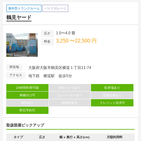
屋外型トランクルーム
バイクガレージ
鶴見ヤード
1.0〜4.0 畳
広さ
3,250 〜22,500 円
料金
所在地
大阪府大阪市鶴見区横堤１丁目11-74
アクセス
地下鉄 横堤駅 徒歩5分
24時間利用可能
防犯カメラあり
駐車場あり
車横付け可
エレベーターあり
空調設備あり
換気あり
現地内覧可
クレジット決済可
即日予約可
取扱部屋ピックアップ
タイプ
広さ
幅 x 奥行 x 高さ(cm)
月額利用料