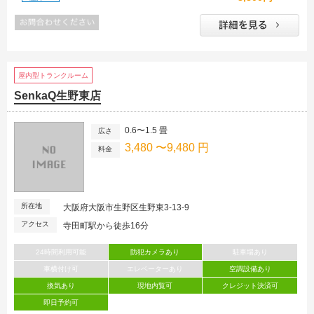
屋内型トランクルーム
SenkaQ生野東店
0.6〜1.5 畳
広さ
3,480 〜9,480 円
料金
所在地
大阪府大阪市生野区生野東3-13-9
アクセス
寺田町駅から徒歩16分
24時間利用可能
防犯カメラあり
駐車場あり
車横付け可
エレベーターあり
空調設備あり
換気あり
現地内覧可
クレジット決済可
即日予約可