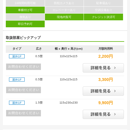
24時間利用可能
防犯カメラあり
駐車場あり
車横付け可
エレベーターあり
空調設備あり
換気あり
現地内覧可
クレジット決済可
即日予約可
取扱部屋ピックアップ
タイプ
広さ
幅 x 奥行 x 高さ(cm)
月額利用料
2,200円
0.5畳
110x115x115
屋外1F
3,300円
0.5畳
110x115x115
屋外1F
9,900円
1.5畳
115x230x230
屋外1F