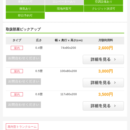
車横付け可
エレベーターあり
空調設備あり
換気あり
現地内覧可
クレジット決済可
即日予約可
取扱部屋ピックアップ
タイプ
広さ
幅 x 奥行 x 高さ(cm)
月額利用料
2,600円
0.4畳
74x90x200
屋内
3,000円
0.5畳
100x80x200
屋内
3,500円
0.6畳
117x80x200
屋内
屋内型トランクルーム