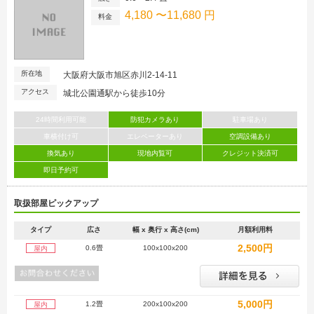
4,180 〜11,680 円
料金
所在地
大阪府大阪市旭区赤川2-14-11
アクセス
城北公園通駅から徒歩10分
24時間利用可能
防犯カメラあり
駐車場あり
車横付け可
エレベーターあり
空調設備あり
換気あり
現地内覧可
クレジット決済可
即日予約可
取扱部屋ピックアップ
タイプ
広さ
幅 x 奥行 x 高さ(cm)
月額利用料
2,500円
0.6畳
100x100x200
屋内
5,000円
1.2畳
200x100x200
屋内