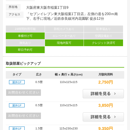
所在地
大阪府東大阪市稲葉1丁目9
「セブンイレブン東大阪稲葉1丁目店」左側の道を200ｍ南
アクセス
下、右手に現地／近鉄奈良線河内花園駅 徒歩12分
24時間利用可能
防犯カメラあり
駐車場あり
車横付け可
エレベーターあり
空調設備あり
換気あり
現地内覧可
クレジット決済可
即日予約可
取扱部屋ピックアップ
タイプ
広さ
幅 x 奥行 x 高さ(cm)
月額利用料
2,750円
0.5畳
110x115x115
屋外1F
3,850円
0.5畳
110x115x115
屋外1F
9,350円
1.5畳
115x230x230
屋外1F