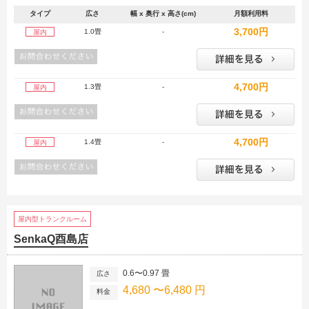
タイプ
広さ
幅 x 奥行 x 高さ(cm)
月額利用料
3,700円
1.0畳
-
屋内
4,700円
1.3畳
-
屋内
4,700円
1.4畳
-
屋内
屋内型トランクルーム
SenkaQ酉島店
0.6〜0.97 畳
広さ
4,680 〜6,480 円
料金