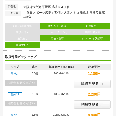
所在地
大阪府大阪市平野区瓜破東４丁目３
「瓜破スポーツ広場」西側／大阪メトロ谷町線 喜連瓜破駅
アクセス
車5分
24時間利用可能
防犯カメラあり
駐車場あり
車横付け可
エレベーターあり
空調設備あり
換気あり
現地内覧可
クレジット決済可
即日予約可
取扱部屋ピックアップ
タイプ
広さ
幅 x 奥行 x 高さ(cm)
月額利用料
1,100円
0.5畳
105x80x110
屋外1F
2,200円
0.5畳
105x80x110
屋外1F
8,800円
1.5畳
115x230x230
屋外1F