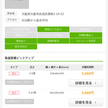
所在地
大阪府大阪市此花区酉島1-14-12
アクセス
伝法駅から徒歩20分
24時間利用可能
防犯カメラあり
駐車場あり
車横付け可
エレベーターあり
空調設備あり
換気あり
現地内覧可
クレジット決済可
即日予約可
取扱部屋ピックアップ
タイプ
広さ
幅 x 奥行 x 高さ(cm)
月額利用料
3,000円
0.6畳
100x94x200
屋内
4,800円
0.97畳
94x160x200
屋内