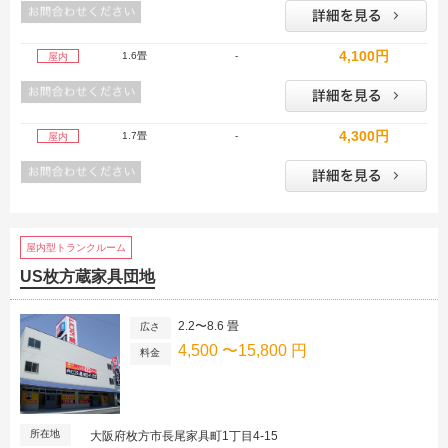
4,100円
1.6畳
-
屋内
4,300円
1.7畳
-
屋内
屋内型トランクルーム
US枚方蔵家具団地
2.2〜8.6 畳
広さ
4,500 〜15,800 円
料金
所在地
大阪府枚方市長尾家具町1丁目4-15