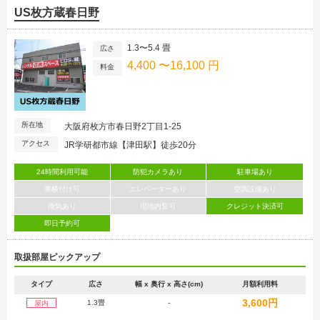
US枚方蔵春日野
1.3〜5.4 畳
広さ
4,400 〜16,100 円
料金
所在地
大阪府枚方市春日野2丁目1-25
アクセス
JR学研都市線【津田駅】徒歩20分
24時間利用可能
防犯カメラあり
駐車場あり
車横付け可
エレベーターあり
空調設備あり
換気あり
現地内覧可
クレジット決済可
即日予約可
取扱部屋ピックアップ
タイプ
広さ
幅 x 奥行 x 高さ(cm)
月額利用料
3,600円
1.3畳
-
屋内