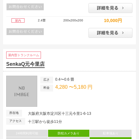
10,000円
2.4畳
200x200x200
屋内
屋内型トランクルーム
SenkaQ元今里店
0.4〜0.6 畳
広さ
4,280 〜5,180 円
料金
所在地
大阪府大阪市淀川区十三元今里1-6-13
アクセス
十三駅から徒歩11分
24時間利用可能
防犯カメラあり
駐車場あり