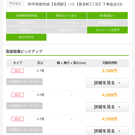
アクセス
JR学研都市線【長尾駅】バス【家具町1丁目】下車徒歩2分
24時間利用可能
防犯カメラあり
駐車場あり
車横付け可
エレベーターあり
空調設備あり
換気あり
現地内覧可
クレジット決済可
即日予約可
取扱部屋ピックアップ
タイプ
広さ
幅 x 奥行 x 高さ(cm)
月額利用料
3,700円
2.7畳
-
屋内
4,200円
3.0畳
-
屋内
4,700円
2.2畳
-
屋内