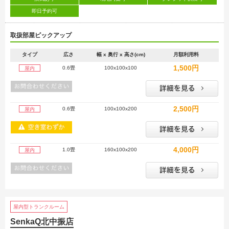
即日予約可
取扱部屋ピックアップ
タイプ
広さ
幅 x 奥行 x 高さ(cm)
月額利用料
1,500円
0.6畳
100x100x100
屋内
2,500円
0.6畳
100x100x200
屋内
4,000円
1.0畳
160x100x200
屋内
屋内型トランクルーム
SenkaQ北中振店