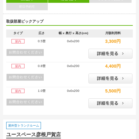
即日予約可
取扱部屋ピックアップ
タイプ
広さ
幅 x 奥行 x 高さ(cm)
月額利用料
3,300円
0.5畳
0x0x200
屋内
4,400円
0.8畳
0x0x200
屋内
5,500円
1.0畳
0x0x200
屋内
屋外型トランクルーム
ユースペース彦根戸賀店