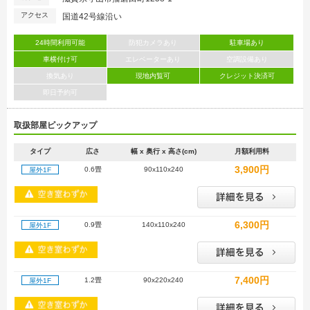
アクセス
国道42号線沿い
24時間利用可能
防犯カメラあり
駐車場あり
車横付け可
エレベーターあり
空調設備あり
換気あり
現地内覧可
クレジット決済可
即日予約可
取扱部屋ピックアップ
タイプ
広さ
幅 x 奥行 x 高さ(cm)
月額利用料
3,900円
0.6畳
90x110x240
屋外1F
6,300円
0.9畳
140x110x240
屋外1F
7,400円
1.2畳
90x220x240
屋外1F