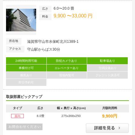
6.0〜20.0 畳
広さ
9,900 〜33,000 円
料金
所在地
滋賀県守山市水保町北川1389-1
アクセス
守山駅からばス30分
24時間利用可能
防犯カメラあり
駐車場あり
車横付け可
エレベーターあり
空調設備あり
換気あり
現地内覧可
クレジット決済可
即日予約可
取扱部屋ピックアップ
タイプ
広さ
幅 x 奥行 x 高さ(cm)
月額利用料
9,900円
6.0畳
275x368x250
屋内