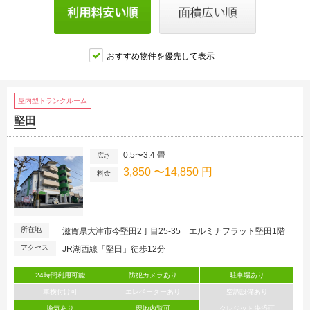
おすすめ物件を優先して表示
屋内型トランクルーム
堅田
0.5〜3.4 畳
広さ
3,850 〜14,850 円
料金
所在地
滋賀県大津市今堅田2丁目25-35 エルミナフラット堅田1階
アクセス
JR湖西線「堅田」徒歩12分
24時間利用可能
防犯カメラあり
駐車場あり
車横付け可
エレベーターあり
空調設備あり
換気あり
現地内覧可
クレジット決済可