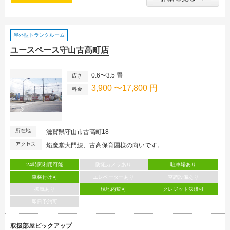
屋外型トランクルーム
ユースペース守山古高町店
0.6〜3.5 畳
広さ
3,900 〜17,800 円
料金
所在地
滋賀県守山市古高町18
アクセス
焔魔堂大門線、古高保育園様の向いです。
24時間利用可能
防犯カメラあり
駐車場あり
車横付け可
エレベーターあり
空調設備あり
換気あり
現地内覧可
クレジット決済可
即日予約可
取扱部屋ピックアップ