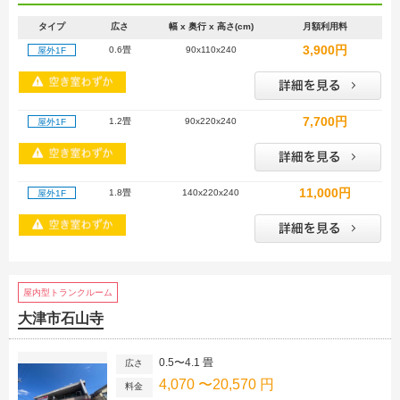
タイプ
広さ
幅 x 奥行 x 高さ(cm)
月額利用料
3,900円
0.6畳
90x110x240
屋外1F
7,700円
1.2畳
90x220x240
屋外1F
11,000円
1.8畳
140x220x240
屋外1F
屋内型トランクルーム
大津市石山寺
0.5〜4.1 畳
広さ
4,070 〜20,570 円
料金