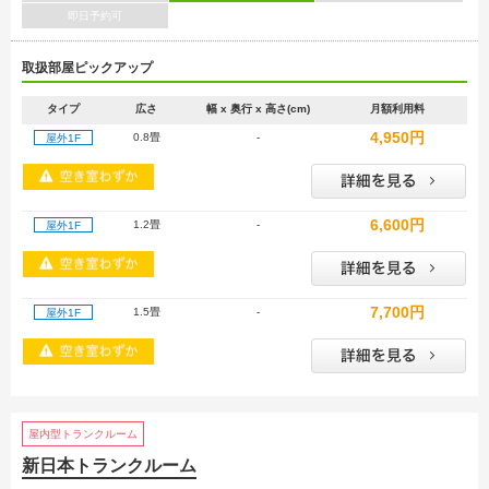
即日予約可
取扱部屋ピックアップ
タイプ
広さ
幅 x 奥行 x 高さ(cm)
月額利用料
4,950円
0.8畳
-
屋外1F
6,600円
1.2畳
-
屋外1F
7,700円
1.5畳
-
屋外1F
屋内型トランクルーム
新日本トランクルーム