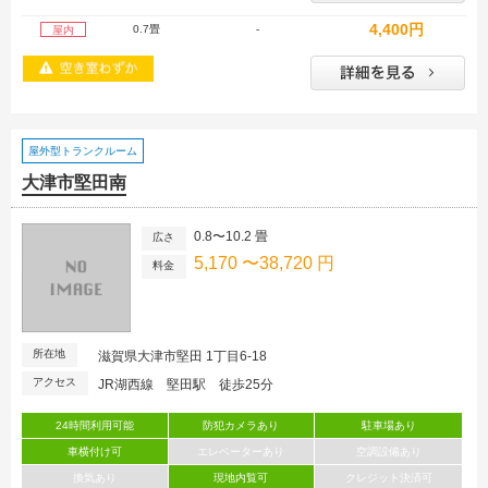
4,400円
0.7畳
-
屋内
屋外型トランクルーム
大津市堅田南
0.8〜10.2 畳
広さ
5,170 〜38,720 円
料金
所在地
滋賀県大津市堅田 1丁目6-18
アクセス
JR湖西線 堅田駅 徒歩25分
24時間利用可能
防犯カメラあり
駐車場あり
車横付け可
エレベーターあり
空調設備あり
換気あり
現地内覧可
クレジット決済可