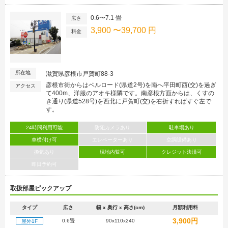
0.6〜7.1 畳
広さ
3,900 〜39,700 円
料金
所在地
滋賀県彦根市戸賀町88-3
彦根市街からはベルロード(県道2号)を南へ平田町西(交)を過ぎ
アクセス
て400m、洋服のアオキ様隣です。南彦根方面からは、くすの
き通り(県道528号)を西北に戸賀町(交)を右折すればすぐ左で
す。
24時間利用可能
防犯カメラあり
駐車場あり
車横付け可
エレベーターあり
空調設備あり
換気あり
現地内覧可
クレジット決済可
即日予約可
取扱部屋ピックアップ
タイプ
広さ
幅 x 奥行 x 高さ(cm)
月額利用料
3,900円
0.6畳
90x110x240
屋外1F