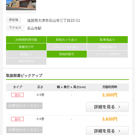
所在地
滋賀県大津市石山寺三丁目22-11
アクセス
石山寺駅
24時間利用可能
防犯カメラあり
駐車場あり
車横付け可
エレベーターあり
空調設備あり
換気あり
現地内覧可
クレジット決済可
即日予約可
取扱部屋ピックアップ
タイプ
広さ
幅 x 奥行 x 高さ(cm)
月額利用料
3,300円
0.5畳
-
屋内
3,630円
0.6畳
-
屋内