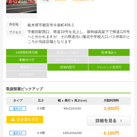
所在地
栃木県宇都宮市今泉町456-1
宇都宮駅西口、県道10号を北上し、新幹線高架下で県道125号
アクセス
へと分かれますが、その県道沿い陽北中学校入口バス停前のと
ころが当該店舗となります
24時間利用可能
防犯カメラあり
駐車場あり
車横付け可
エレベーターあり
空調設備あり
換気あり
現地内覧可
クレジット決済可
即日予約可
取扱部屋ピックアップ
タイプ
広さ
幅 x 奥行 x 高さ(cm)
月額利用料
3,900円
0.6畳
90x110x240
屋外1F
6,100円
0.9畳
140x110x240
屋外1F