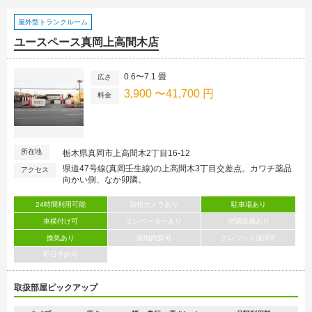
屋外型トランクルーム
ユースペース真岡上高間木店
0.6〜7.1 畳
広さ
3,900 〜41,700 円
料金
所在地
栃木県真岡市上高間木2丁目16-12
県道47号線(真岡壬生線)の上高間木3丁目交差点。カワチ薬品
アクセス
向かい側、なか卯隣。
24時間利用可能
防犯カメラあり
駐車場あり
車横付け可
エレベーターあり
空調設備あり
換気あり
現地内覧可
クレジット決済可
即日予約可
取扱部屋ピックアップ