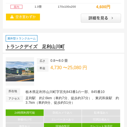
4,600円
1.0畳
170x100x200
屋内
屋外型トランクルーム
トランクデイズ 足利山川町
0.8〜8.0 畳
広さ
4,730 〜25,080 円
料金
所在地
栃木県足利市山川町字宮先843番1の一部、845番10
足利駅 約2.6km（車約7分、徒歩約37分）、東武和泉駅 約
アクセス
3.7km（車約9分、徒歩約51分）
24時間利用可能
防犯カメラあり
駐車場あり
車横付け可
エレベーターあり
空調設備あり
換気あり
現地内覧可
クレジット決済可