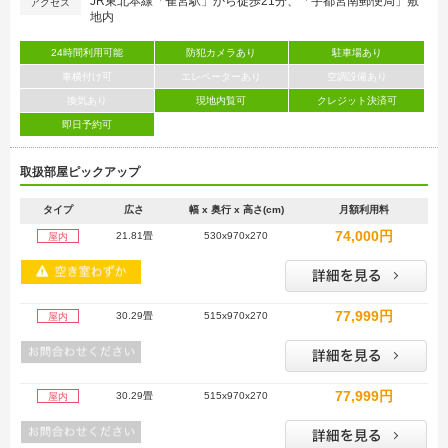
JR東北本線「雀宮駅」から徒歩21分、「宇都宮南郵便局」敷
アクセス
地内
24時間利用可能
防犯カメラあり
駐車場あり
車横付け可
エレベーターあり
空調設備あり
換気あり
現地内覧可
クレジット決済可
即日予約可
取扱部屋ピックアップ
タイプ
広さ
幅 x 奥行 x 高さ(cm)
月額利用料
74,000円
21.81畳
530x970x270
屋内
77,999円
30.29畳
515x970x270
屋内
77,999円
30.29畳
515x970x270
屋内