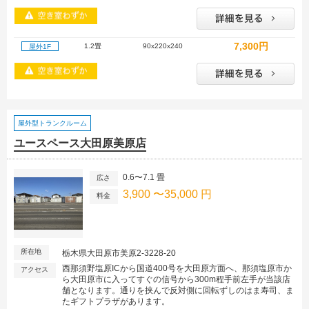
7,300円
1.2畳
90x220x240
屋外1F
屋外型トランクルーム
ユースペース大田原美原店
0.6〜7.1 畳
広さ
3,900 〜35,000 円
料金
所在地
栃木県大田原市美原2-3228-20
西那須野塩原ICから国道400号を大田原方面へ、那須塩原市か
アクセス
ら大田原市に入ってすぐの信号から300m程手前左手が当該店
舗となります。通りを挟んで反対側に回転ずしのはま寿司、ま
たギフトプラザがあります。