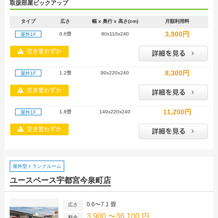
取扱部屋ピックアップ
タイプ
広さ
幅 x 奥行 x 高さ(cm)
月額利用料
3,900円
0.6畳
90x110x240
屋外1F
8,300円
1.2畳
90x220x240
屋外1F
11,200円
1.8畳
140x220x240
屋外1F
屋外型トランクルーム
ユースペース宇都宮今泉町店
0.6〜7.1 畳
広さ
3,900 〜36,100 円
料金