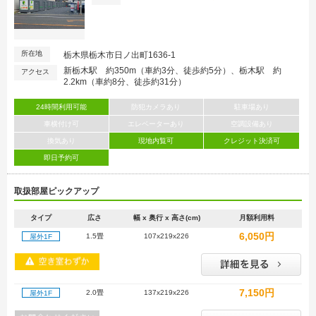
所在地
栃木県栃木市日ノ出町1636-1
新栃木駅 約350m（車約3分、徒歩約5分）、栃木駅 約
アクセス
2.2km（車約8分、徒歩約31分）
24時間利用可能
防犯カメラあり
駐車場あり
車横付け可
エレベーターあり
空調設備あり
換気あり
現地内覧可
クレジット決済可
即日予約可
取扱部屋ピックアップ
タイプ
広さ
幅 x 奥行 x 高さ(cm)
月額利用料
6,050円
1.5畳
107x219x226
屋外1F
7,150円
2.0畳
137x219x226
屋外1F