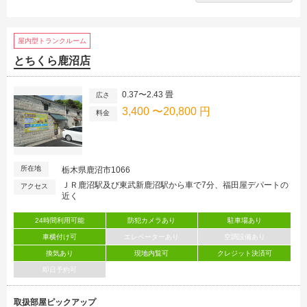
屋内型トランクルーム
とちくら鹿沼店
0.37〜2.43 畳
広さ
3,400 〜20,800 円
料金
所在地
栃木県鹿沼市1066
ＪＲ鹿沼駅及び東武新鹿沼駅から車で7分、福田屋デパートの
アクセス
近く
24時間利用可能
防犯カメラあり
駐車場あり
車横付け可
エレベーターあり
空調設備あり
換気あり
現地内覧可
クレジット決済可
即日予約可
取扱部屋ピックアップ