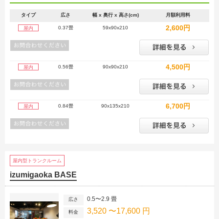
タイプ
広さ
幅 x 奥行 x 高さ(cm)
月額利用料
2,600円
0.37畳
59x90x210
屋内
4,500円
0.56畳
90x90x210
屋内
6,700円
0.84畳
90x135x210
屋内
屋内型トランクルーム
izumigaoka BASE
0.5〜2.9 畳
広さ
3,520 〜17,600 円
料金