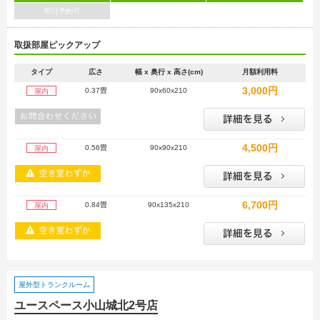
即日予約可
取扱部屋ピックアップ
タイプ
広さ
幅 x 奥行 x 高さ(cm)
月額利用料
3,000円
0.37畳
90x60x210
屋内
4,500円
0.56畳
90x90x210
屋内
6,700円
0.84畳
90x135x210
屋内
屋外型トランクルーム
ユースペース小山城北2号店