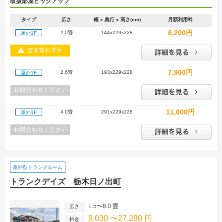
取扱部屋ピックアップ
タイプ
広さ
幅 x 奥行 x 高さ(cm)
月額利用料
6,200円
2.0畳
144x229x228
屋外1F
7,900円
2.6畳
193x229x228
屋外1F
11,000円
4.0畳
291x229x228
屋外1F
屋外型トランクルーム
トランクデイズ 栃木日ノ出町
1.5〜8.0 畳
広さ
8,030 〜27,280 円
料金