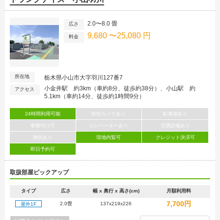
2.0〜8.0 畳
広さ
9,680 〜25,080 円
料金
所在地
栃木県小山市大字羽川127番7
小金井駅 約3km（車約8分、徒歩約38分）、小山駅 約
アクセス
5.1km（車約14分、徒歩約1時間9分）
24時間利用可能
防犯カメラあり
駐車場あり
車横付け可
エレベーターあり
空調設備あり
換気あり
現地内覧可
クレジット決済可
即日予約可
取扱部屋ピックアップ
タイプ
広さ
幅 x 奥行 x 高さ(cm)
月額利用料
7,700円
2.0畳
137x219x226
屋外1F