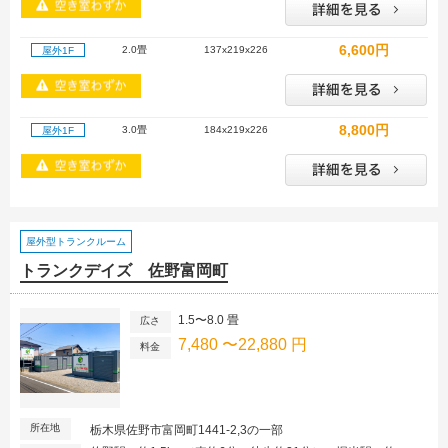
6,600円
2.0畳
137x219x226
屋外1F
8,800円
3.0畳
184x219x226
屋外1F
屋外型トランクルーム
トランクデイズ 佐野富岡町
1.5〜8.0 畳
広さ
7,480 〜22,880 円
料金
所在地
栃木県佐野市富岡町1441-2,3の一部