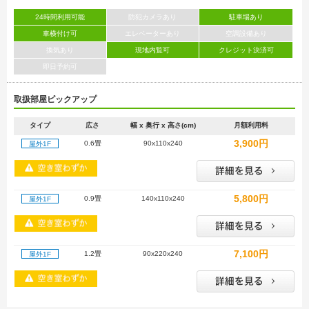
24時間利用可能
防犯カメラあり
駐車場あり
車横付け可
エレベーターあり
空調設備あり
換気あり
現地内覧可
クレジット決済可
即日予約可
取扱部屋ピックアップ
タイプ
広さ
幅 x 奥行 x 高さ(cm)
月額利用料
3,900円
0.6畳
90x110x240
屋外1F
5,800円
0.9畳
140x110x240
屋外1F
7,100円
1.2畳
90x220x240
屋外1F