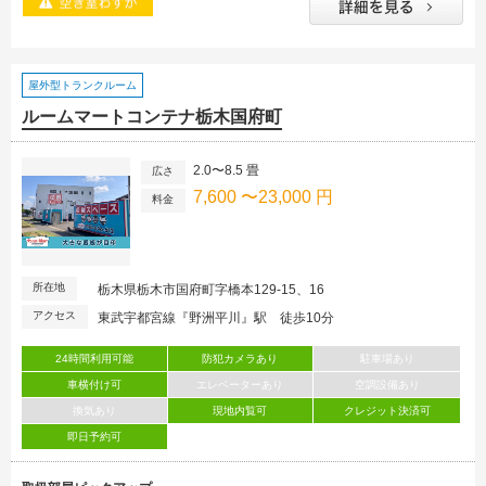
屋外型トランクルーム
ルームマートコンテナ栃木国府町
2.0〜8.5 畳
広さ
7,600 〜23,000 円
料金
所在地
栃木県栃木市国府町字橋本129-15、16
アクセス
東武宇都宮線『野洲平川』駅 徒歩10分
24時間利用可能
防犯カメラあり
駐車場あり
車横付け可
エレベーターあり
空調設備あり
換気あり
現地内覧可
クレジット決済可
即日予約可