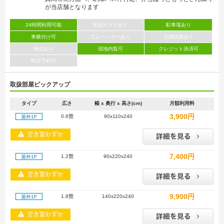
が当店舗となります
24時間利用可能
防犯カメラあり
駐車場あり
車横付け可
エレベーターあり
空調設備あり
換気あり
現地内覧可
クレジット決済可
即日予約可
取扱部屋ピックアップ
タイプ
広さ
幅 x 奥行 x 高さ(cm)
月額利用料
3,900円
0.6畳
90x110x240
屋外1F
7,400円
1.2畳
90x220x240
屋外1F
9,900円
1.8畳
140x220x240
屋外1F