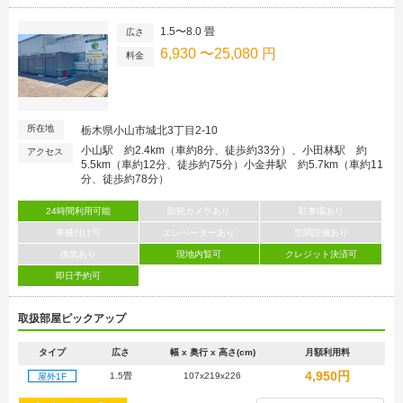
1.5〜8.0 畳
広さ
6,930 〜25,080 円
料金
所在地
栃木県小山市城北3丁目2-10
小山駅 約2.4km（車約8分、徒歩約33分）、小田林駅 約
アクセス
5.5km（車約12分、徒歩約75分）小金井駅 約5.7km（車約11
分、徒歩約78分）
24時間利用可能
防犯カメラあり
駐車場あり
車横付け可
エレベーターあり
空調設備あり
換気あり
現地内覧可
クレジット決済可
即日予約可
取扱部屋ピックアップ
タイプ
広さ
幅 x 奥行 x 高さ(cm)
月額利用料
4,950円
1.5畳
107x219x226
屋外1F