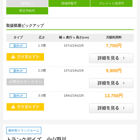
換気あり
現地内覧可
クレジット決済可
即日予約可
取扱部屋ピックアップ
タイプ
広さ
幅 x 奥行 x 高さ(cm)
月額利用料
7,700円
1.5畳
107x219x226
屋外1F
9,900円
2.0畳
137x219x226
屋外1F
13,750円
3.0畳
184x219x226
屋外1F
屋外型トランクルーム
トランクデイズ 小山羽川