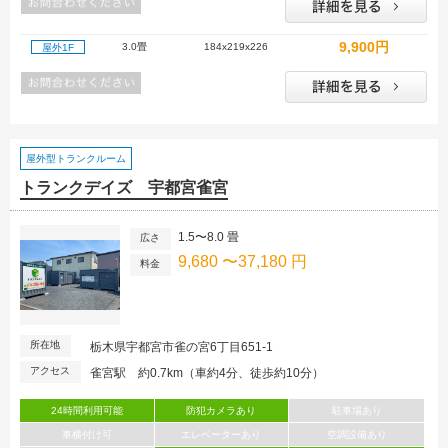
9,900円
3.0畳
184x219x226
屋外1F
屋外型トランクルーム
トランクデイズ 宇都宮雀宮
1.5〜8.0 畳
広さ
9,680 〜37,180 円
料金
所在地
栃木県宇都宮市雀の宮6丁目651-1
アクセス
雀宮駅 約0.7km（車約4分、徒歩約10分）
24時間利用可能
防犯カメラあり
駐車場あり
車横付け可
エレベーターあり
空調設備あり