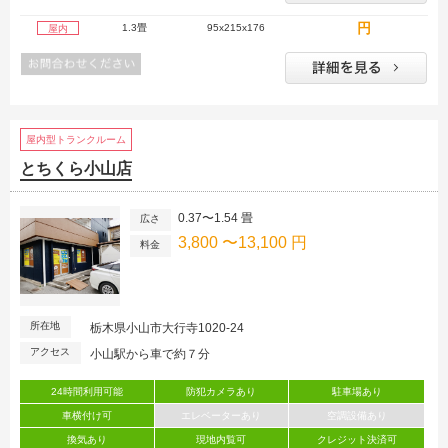
円
1.3畳
95x215x176
屋内
屋内型トランクルーム
とちくら小山店
0.37〜1.54 畳
広さ
3,800 〜13,100 円
料金
所在地
栃木県小山市大行寺1020-24
アクセス
小山駅から車で約７分
24時間利用可能
防犯カメラあり
駐車場あり
車横付け可
エレベーターあり
空調設備あり
換気あり
現地内覧可
クレジット決済可