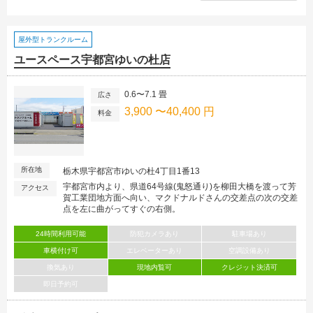
屋外型トランクルーム
ユースペース宇都宮ゆいの杜店
0.6〜7.1 畳
広さ
3,900 〜40,400 円
料金
所在地
栃木県宇都宮市ゆいの杜4丁目1番13
宇都宮市内より、県道64号線(鬼怒通り)を柳田大橋を渡って芳
アクセス
賀工業団地方面へ向い、マクドナルドさんの交差点の次の交差
点を左に曲がってすぐの右側。
24時間利用可能
防犯カメラあり
駐車場あり
車横付け可
エレベーターあり
空調設備あり
換気あり
現地内覧可
クレジット決済可
即日予約可