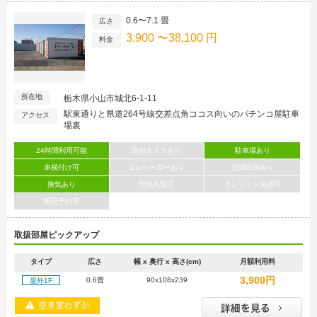
0.6〜7.1 畳
広さ
3,900 〜38,100 円
料金
所在地
栃木県小山市城北6-1-11
駅東通りと県道264号線交差点角ココス向いのパチンコ屋駐車
アクセス
場裏
24時間利用可能
防犯カメラあり
駐車場あり
車横付け可
エレベーターあり
空調設備あり
換気あり
現地内覧可
クレジット決済可
即日予約可
取扱部屋ピックアップ
タイプ
広さ
幅 x 奥行 x 高さ(cm)
月額利用料
3,900円
0.6畳
90x108x239
屋外1F