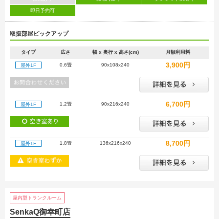
即日予約可
取扱部屋ピックアップ
タイプ
広さ
幅 x 奥行 x 高さ(cm)
月額利用料
3,900円
0.6畳
90x108x240
屋外1F
6,700円
1.2畳
90x216x240
屋外1F
8,700円
1.8畳
136x216x240
屋外1F
屋内型トランクルーム
SenkaQ御幸町店