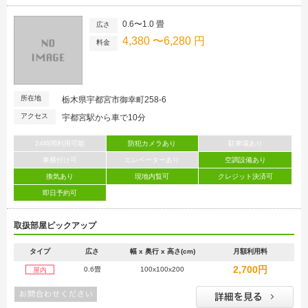
0.6〜1.0 畳
広さ
4,380 〜6,280 円
料金
所在地
栃木県宇都宮市御幸町258-6
アクセス
宇都宮駅から車で10分
24時間利用可能
防犯カメラあり
駐車場あり
車横付け可
エレベーターあり
空調設備あり
換気あり
現地内覧可
クレジット決済可
即日予約可
取扱部屋ピックアップ
タイプ
広さ
幅 x 奥行 x 高さ(cm)
月額利用料
2,700円
0.6畳
100x100x200
屋内