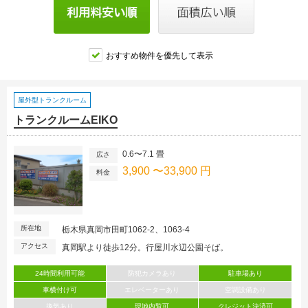
おすすめ物件を優先して表示
屋外型トランクルーム
トランクルームEIKO
0.6〜7.1 畳
広さ
3,900 〜33,900 円
料金
所在地
栃木県真岡市田町1062-2、1063-4
アクセス
真岡駅より徒歩12分。行屋川水辺公園そば。
24時間利用可能
防犯カメラあり
駐車場あり
車横付け可
エレベーターあり
空調設備あり
換気あり
現地内覧可
クレジット決済可