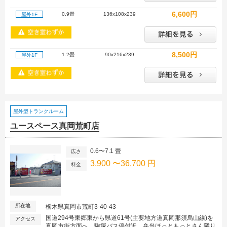
6,600円
0.9畳
136x108x239
屋外1F
8,500円
1.2畳
90x216x239
屋外1F
屋外型トランクルーム
ユースペース真岡荒町店
0.6〜7.1 畳
広さ
3,900 〜36,700 円
料金
所在地
栃木県真岡市荒町3-40-43
国道294号東郷東から県道61号(主要地方道真岡那須烏山線)を
アクセス
真岡市街方面へ、駒塚バス停付近、弁当ほっともっとさん隣り