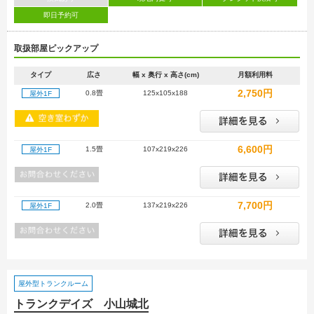
即日予約可
取扱部屋ピックアップ
タイプ
広さ
幅 x 奥行 x 高さ(cm)
月額利用料
2,750円
0.8畳
125x105x188
屋外1F
6,600円
1.5畳
107x219x226
屋外1F
7,700円
2.0畳
137x219x226
屋外1F
屋外型トランクルーム
トランクデイズ 小山城北