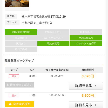
所在地
栃木県宇都宮市泉が丘1丁目15-29
アクセス
宇都宮駅より車で約8分
24時間利用可能
防犯カメラあり
駐車場あり
車横付け可
エレベーターあり
空調設備あり
換気あり
現地内覧可
クレジット決済可
即日予約可
取扱部屋ピックアップ
タイプ
広さ
幅 x 奥行 x 高さ(cm)
月額利用料
3,520円
0.5畳
82x95x176
屋内
6,600円
1.1畳
137x137x176
屋内