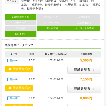
佐野駅 約1.5km（車約6分、徒歩約21分）、堀米駅 約
アクセス
2.2km（車約7分、徒歩約30分）、佐野市駅 約2.4km（車約9
分、徒歩約34分）
24時間利用可能
防犯カメラあり
駐車場あり
車横付け可
エレベーターあり
空調設備あり
換気あり
現地内覧可
クレジット決済可
即日予約可
取扱部屋ピックアップ
タイプ
広さ
幅 x 奥行 x 高さ(cm)
月額利用料
5,500円
1.5畳
107x219x226
屋外1F
7,150円
2.0畳
137x219x226
屋外1F
8,800円
3.0畳
184x219x226
屋外1F