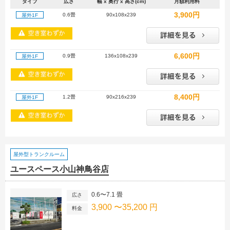
タイプ
広さ
幅 x 奥行 x 高さ(cm)
月額利用料
3,900円
0.6畳
90x108x239
屋外1F
6,600円
0.9畳
136x108x239
屋外1F
8,400円
1.2畳
90x216x239
屋外1F
屋外型トランクルーム
ユースペース小山神鳥谷店
0.6〜7.1 畳
広さ
3,900 〜35,200 円
料金