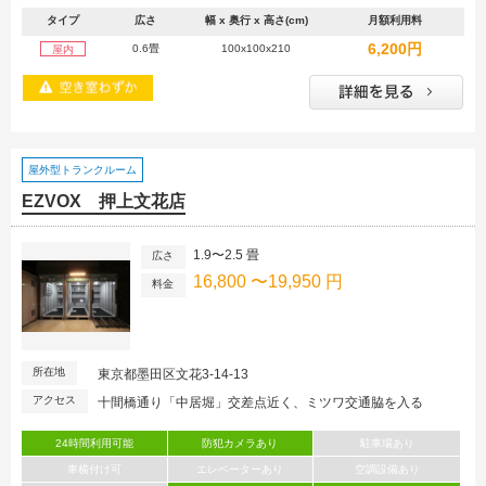
タイプ
広さ
幅 x 奥行 x 高さ(cm)
月額利用料
6,200円
0.6畳
100x100x210
屋内
屋外型トランクルーム
EZVOX 押上文花店
1.9〜2.5 畳
広さ
16,800 〜19,950 円
料金
所在地
東京都墨田区文花3-14-13
アクセス
十間橋通り「中居堀」交差点近く、ミツワ交通脇を入る
24時間利用可能
防犯カメラあり
駐車場あり
車横付け可
エレベーターあり
空調設備あり