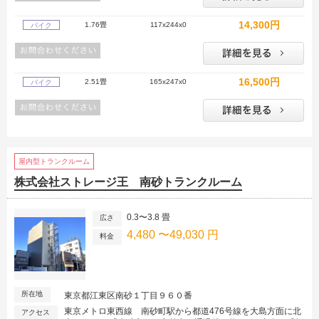
14,300円
1.76畳
117x244x0
バイク
16,500円
2.51畳
165x247x0
バイク
屋内型トランクルーム
株式会社ストレージ王 南砂トランクルーム
0.3〜3.8 畳
広さ
4,480 〜49,030 円
料金
所在地
東京都江東区南砂１丁目９６０番
東京メトロ東西線 南砂町駅から都道476号線を大島方面に北
アクセス