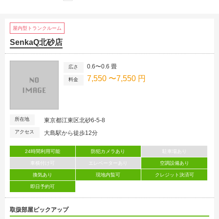
屋内型トランクルーム
SenkaQ北砂店
0.6〜0.6 畳
広さ
7,550 〜7,550 円
料金
所在地
東京都江東区北砂6-5-8
アクセス
大島駅から徒歩12分
24時間利用可能
防犯カメラあり
駐車場あり
車横付け可
エレベーターあり
空調設備あり
換気あり
現地内覧可
クレジット決済可
即日予約可
取扱部屋ピックアップ