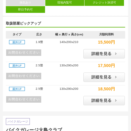
換気あり
現地内覧可
クレジット決済可
即日予約可
取扱部屋ピックアップ
タイプ
広さ
幅 x 奥行 x 高さ(cm)
月額利用料
15,500円
1.9畳
140x200x210
屋外1F
17,500円
2.5畳
130x290x200
屋外1F
18,500円
2.5畳
130x290x200
屋外1F
バイクガレージ
バイクガレージ大島クラブ