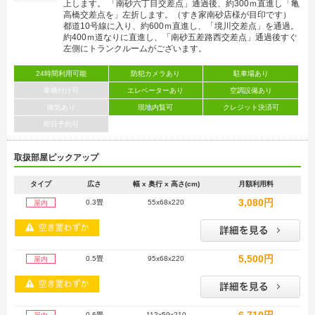
上します。 「南砂六丁目交差点」通過後、約300ｍ直進し「亀
高橋交差点を」左折します。（すき家南砂店様が目印です）
都道10号線に入り、約600ｍ直進し、「境川交差点」を通過。
約400ｍ道なりに直進し、「南砂五差路西交差点」通過後すぐ
左側にトランクルームがございます。
24時間利用可能
防犯カメラあり
駐車場あり
車横付け可
エレベーターあり
空調設備あり
換気あり
現地内覧可
クレジット決済可
即日予約可
取扱部屋ピックアップ
タイプ
広さ
幅 x 奥行 x 高さ(cm)
月額利用料
3,080円
0.3畳
55x68x220
屋内
5,500円
0.5畳
95x68x220
屋内
0.6畳
112x59x210