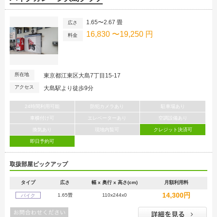
1.65〜2.67 畳
広さ
16,830 〜19,250 円
料金
所在地
東京都江東区大島7丁目15-17
アクセス
大島駅より徒歩9分
24時間利用可能
防犯カメラあり
駐車場あり
車横付け可
エレベーターあり
空調設備あり
換気あり
現地内覧可
クレジット決済可
即日予約可
取扱部屋ピックアップ
タイプ
広さ
幅 x 奥行 x 高さ(cm)
月額利用料
14,300円
1.65畳
110x244x0
バイク