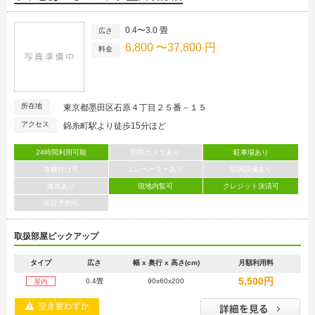
0.4〜3.0 畳
広さ
6,800 〜37,800 円
料金
所在地
東京都墨田区石原４丁目２５番－１５
アクセス
錦糸町駅より徒歩15分ほど
24時間利用可能
防犯カメラあり
駐車場あり
車横付け可
エレベーターあり
空調設備あり
換気あり
現地内覧可
クレジット決済可
即日予約可
取扱部屋ピックアップ
タイプ
広さ
幅 x 奥行 x 高さ(cm)
月額利用料
5,500円
0.4畳
90x60x200
屋内