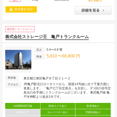
6,710円
屋内
屋内型トランクルーム
株式会社ストレージ王 亀戸トランクルーム
0.4〜4.8 畳
広さ
5,910 〜66,800 円
料金
所在地
東京都江東区亀戸８丁目２１ー２
JR亀戸駅北口ロータリーから、国道14号線に出て千葉方面に
アクセス
直進します。 「亀戸七丁目交差点」を左折し、3つ目の信号交
差点の右手側にトランクルームがございます。 東武亀戸線 亀
戸水神駅より徒歩1分です。
24時間利用可能
防犯カメラあり
駐車場あり
車横付け可
エレベーターあり
空調設備あり