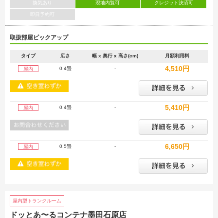
換気あり
現地内覧可
クレジット決済可
即日予約可
取扱部屋ピックアップ
タイプ
広さ
幅 x 奥行 x 高さ(cm)
月額利用料
4,510円
0.4畳
-
屋内
5,410円
0.4畳
-
屋内
6,650円
0.5畳
-
屋内
屋内型トランクルーム
ドッとあ〜るコンテナ墨田石原店