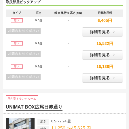
取扱部屋ピックアップ
タイプ
広さ
幅 x 奥行 x 高さ(cm)
月額利用料
6,405円
0.5畳
-
屋内
15,522円
0.7畳
-
屋内
16,138円
0.8畳
-
屋内
屋内型トランクルーム
UNIMAT BOX広尾日赤通り
0.5〜2.24 畳
広さ
11,250 〜45,625 円
料金