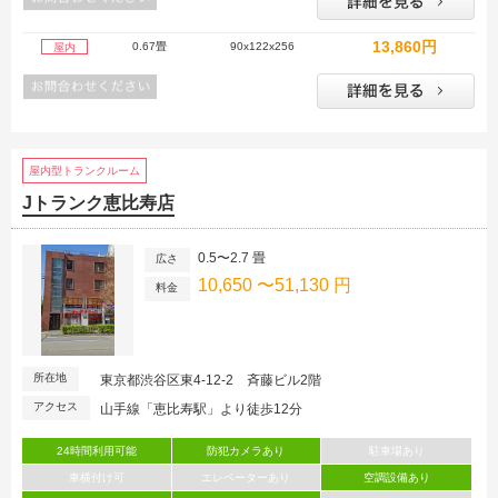
13,860円
0.67畳
90x122x256
屋内
屋内型トランクルーム
Jトランク恵比寿店
0.5〜2.7 畳
広さ
10,650 〜51,130 円
料金
所在地
東京都渋谷区東4-12-2 斉藤ビル2階
アクセス
山手線「恵比寿駅」より徒歩12分
24時間利用可能
防犯カメラあり
駐車場あり
車横付け可
エレベーターあり
空調設備あり