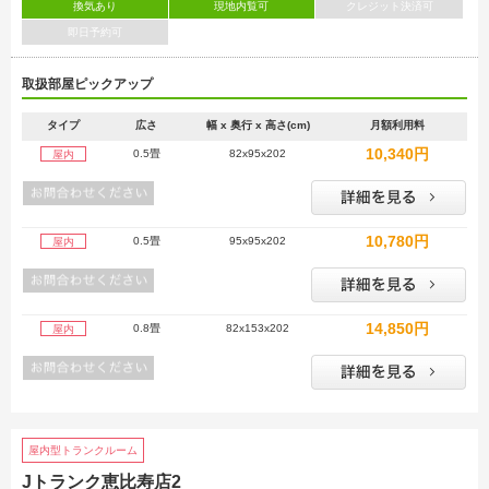
換気あり
現地内覧可
クレジット決済可
即日予約可
取扱部屋ピックアップ
タイプ
広さ
幅 x 奥行 x 高さ(cm)
月額利用料
10,340円
0.5畳
82x95x202
屋内
10,780円
0.5畳
95x95x202
屋内
14,850円
0.8畳
82x153x202
屋内
屋内型トランクルーム
Jトランク恵比寿店2