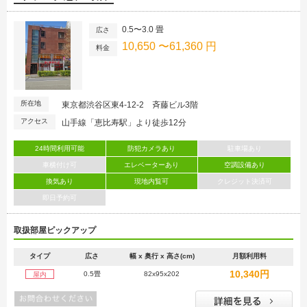
0.5〜3.0 畳
広さ
10,650 〜61,360 円
料金
所在地
東京都渋谷区東4-12-2 斉藤ビル3階
アクセス
山手線「恵比寿駅」より徒歩12分
24時間利用可能
防犯カメラあり
駐車場あり
車横付け可
エレベーターあり
空調設備あり
換気あり
現地内覧可
クレジット決済可
即日予約可
取扱部屋ピックアップ
タイプ
広さ
幅 x 奥行 x 高さ(cm)
月額利用料
10,340円
0.5畳
82x95x202
屋内