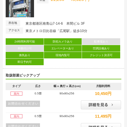
所在地
東京都港区南青山7-14-6 本間ビル 3F
アクセス
東京メトロ日比谷線「広尾駅」徒歩10分
24時間利用可能
防犯カメラあり
駐車場あり
車横付け可
エレベーターあり
空調設備あり
換気あり
現地内覧可
クレジット決済可
即日予約可
取扱部屋ピックアップ
タイプ
広さ
幅 x 奥行 x 高さ(cm)
月額利用料
10,450円
0.5畳
90x90x256
屋内
11,495円
0.5畳
90x90x256
屋内