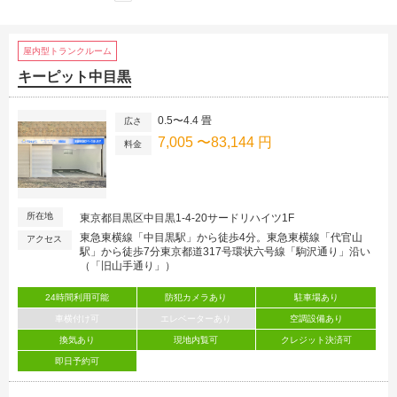
屋内型トランクルーム
キーピット中目黒
0.5〜4.4 畳
広さ
7,005 〜83,144 円
料金
所在地
東京都目黒区中目黒1-4-20サードリハイツ1F
東急東横線「中目黒駅」から徒歩4分。東急東横線「代官山
アクセス
駅」から徒歩7分東京都道317号環状六号線「駒沢通り」沿い
（「旧山手通り」）
24時間利用可能
防犯カメラあり
駐車場あり
車横付け可
エレベーターあり
空調設備あり
換気あり
現地内覧可
クレジット決済可
即日予約可