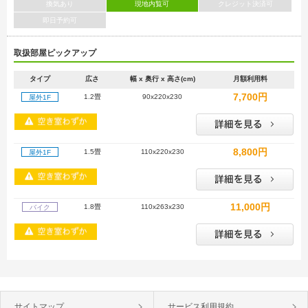
換気あり
現地内覧可
クレジット決済可
即日予約可
取扱部屋ピックアップ
タイプ
広さ
幅 x 奥行 x 高さ(cm)
月額利用料
7,700円
1.2畳
90x220x230
屋外1F
8,800円
1.5畳
110x220x230
屋外1F
11,000円
1.8畳
110x263x230
バイク
サイトマップ
サービス利用規約