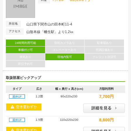
所在地
山口県下関市山の田本町11-4
アクセス
山陰本線「幡生駅」より1.2㎞
24時間利用可能
防犯カメラあり
駐車場あり
車横付け可
エレベーターあり
空調設備あり
換気あり
現地内覧可
クレジット決済可
即日予約可
取扱部屋ピックアップ
タイプ
広さ
幅 x 奥行 x 高さ(cm)
月額利用料
7,700円
1.2畳
90x220x230
屋外1F
8,800円
1.5畳
110x220x230
屋外1F