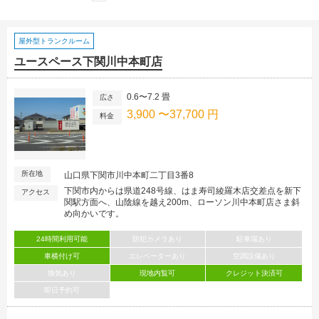
屋外型トランクルーム
ユースペース下関川中本町店
0.6〜7.2 畳
広さ
3,900 〜37,700 円
料金
所在地
山口県下関市川中本町二丁目3番8
下関市内からは県道248号線、はま寿司綾羅木店交差点を新下
アクセス
関駅方面へ、山陰線を越え200m、ローソン川中本町店さま斜
め向かいです。
24時間利用可能
防犯カメラあり
駐車場あり
車横付け可
エレベーターあり
空調設備あり
換気あり
現地内覧可
クレジット決済可
即日予約可