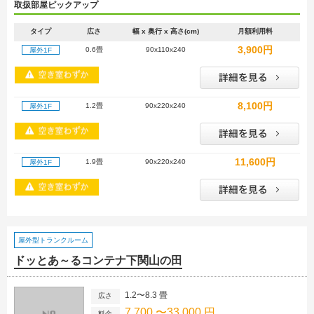
取扱部屋ピックアップ
タイプ
広さ
幅 x 奥行 x 高さ(cm)
月額利用料
3,900円
0.6畳
90x110x240
屋外1F
8,100円
1.2畳
90x220x240
屋外1F
11,600円
1.9畳
90x220x240
屋外1F
屋外型トランクルーム
ドッとあ～るコンテナ下関山の田
1.2〜8.3 畳
広さ
7,700 〜33,000 円
料金