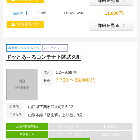
11,000円
1.9畳
140x220x230
屋外1F
屋外型トランクルーム
バイクガレージ
ドッとあ～るコンテナ下関武久町
1.2〜9.68 畳
広さ
7,700 〜33,000 円
料金
所在地
山口県下関市武久町2-5-12
アクセス
山陽本線「幡生駅」より徒歩9分
24時間利用可能
防犯カメラあり
駐車場あり
車横付け可
エレベーターあり
空調設備あり