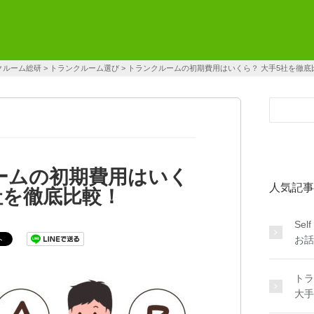
クルーム総研
>
トランクルーム選び
>
トランクルームの初期費用はいくら？ 大手5社を徹底
ームの初期費用はいく
人気記事
社を徹底比較！
Sel
お話
トラ
大手