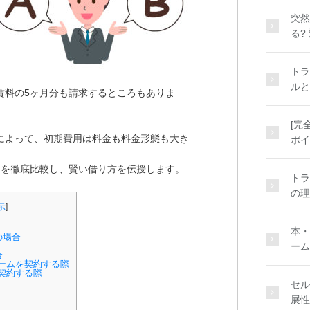
突然
る?
トラ
ルと
賃料の5ヶ月分も請求するところもありま
[完
によって、初期費用は料金も料金形態も大き
ポイ
用を徹底比較し、賢い借り方を伝授します。
トラ
の理
示
]
本・
の場合
ーム
合
ームを契約する際
契約する際
セル
展性