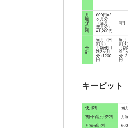
月
600円×2
額
ヶ月分
保
（当月・
0円
証
翌月分）
料
=1,200円
当月（日
当月
割り）＋
割り
合
月額使用
月額
計
料2ヶ月
料1
分+1200
分+2
円
円
キーピット（k
使用料
当
初回保証手数料
月
月額保証料
60