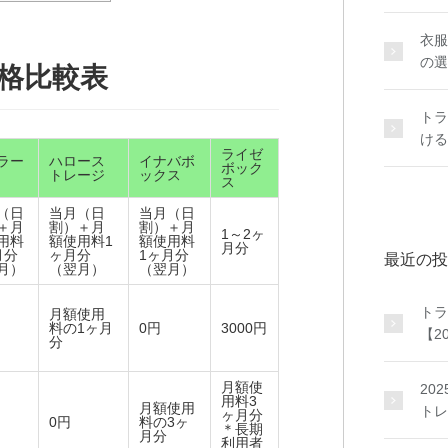
衣服
の選
価格比較表
トラ
ける
ライゼ
ラー
ハロース
イナバボ
ボック
トレージ
ックス
ス
（日
当月（日
当月（日
＋月
割）＋月
割）＋月
1～2ヶ
用料
額使用料1
額使用料
月分
月分
ヶ月分
1ヶ月分
最近の投
月）
（翌月）
（翌月）
トラ
月額使用
料の1ヶ月
0円
3000円
【2
分
月額使
20
用料3
月額使用
トレ
ヶ月分
0円
料の3ヶ
＊長期
月分
利用者