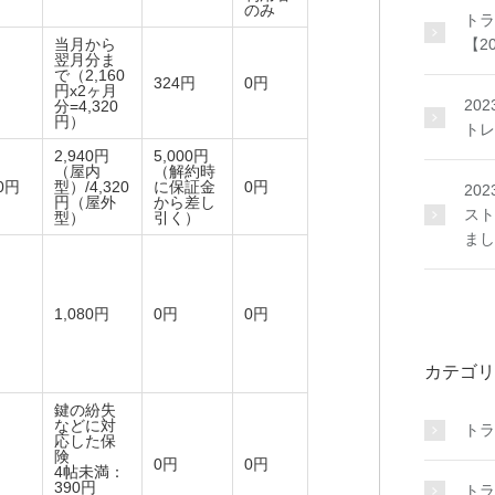
のみ
トラ
【2
当月から
翌月分ま
で（2,160
324円
0円
円x2ヶ月
20
分=4,320
円）
トレ
2,940円
5,000円
（屋内
（解約時
00円
型）/4,320
に保証金
0円
20
円（屋外
から差し
スト
型）
引く）
まし
1,080円
0円
0円
カテゴリ
鍵の紛失
などに対
トラ
応した保
険
0円
0円
4帖未満：
390円
トラ