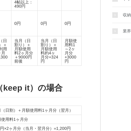
4帖以上：
490円
収納
0円
0円
0円
業界
（日
当月（日
当月（日
月額使
）＋
割り）＋
割り）＋
用料1
利用
月額使用
月額使用
～2ヶ
ヶ月
料2ヶ月分
料約4ヶ
月分
,300
＋9000円
月分+324
+3000
前後
円
円
eep it）の場合
月（日割）＋月額使用料1ヶ月分（翌月）
額使用料1ヶ月分
0円×2ヶ月分（当月・翌月分）=1,200円