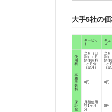
大手5社の
キーピッ
キュ
ト
ズ
当月（日
当月
使
割）＋月
割）
用
額使用料
額使
料
1ヶ月分
1ヶ
（翌月）
（翌
事
務
手
0円
0円
数
料
保
月額使用
証
料1ヶ月
0円
金
分