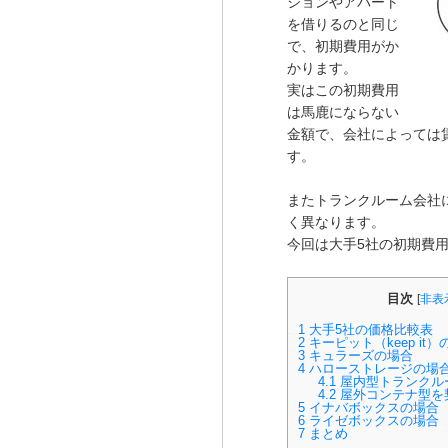
ションやアパート
を借りるのと同じ
で、初期費用がか
かります。
実はこの初期費用
は馬鹿にならない
金額で、会社によっては
す。
またトランクルーム会社
く異なります。
今回は大手5社の初期費
目次
[
非表
1
大手5社の価格比較表
2
キーピット（keep it）
3
キュラーズの場合
4
ハローストレージの場
4.1
屋内型トランクル
4.2
屋外コンテナ型を
5
イナバボックスの場合
6
ライゼボックスの場合
7
まとめ