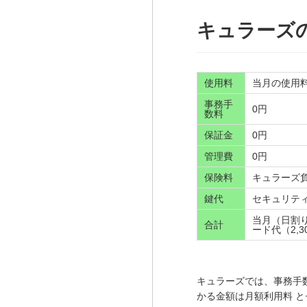
キュラーズ
使用料
当月の使用
事務手
0円
数料
保証金
0円
管理費
0円
保険料
キュラーズ
鍵代
セキュリティ
当月（日割
合計
ード代（2,3
キュラーズでは、事務手
かる金額は月額利用料 と