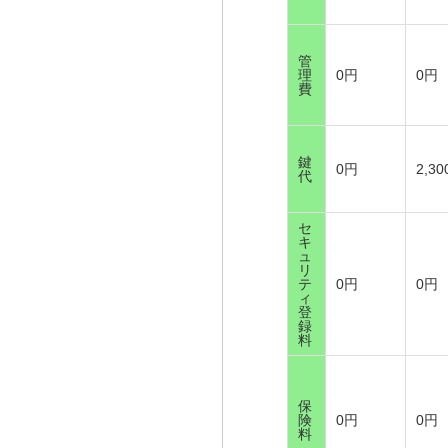
管
理
0円
0円
費
鍵
0円
2,3
代
セ
キ
ュ
リ
テ
0円
0円
ィ
登
録
料
保
険
0円
0円
料