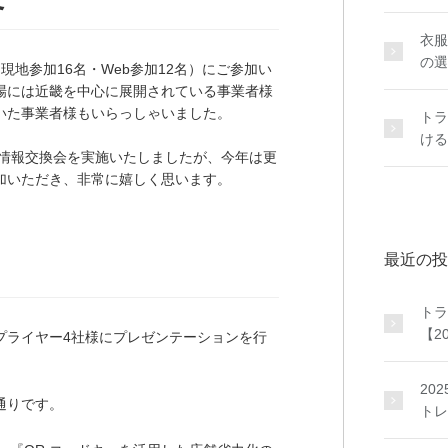
衣服
の選
現地参加16名・Web参加12名）にご参加い
場には近畿を中心に展開されている事業者様
いた事業者様もいらっしゃいました。
トラ
ける
で情報交換会を実施いたしましたが、今年は更
加いただき、非常に嬉しく思います。
最近の投
トラ
【2
プライヤー4社様にプレゼンテーションを行
20
通りです。
トレ