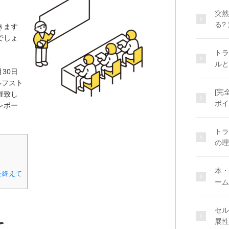
突然
る?
きます
でしょ
トラ
ルと
月30日
ルフスト
[完
催致し
ポイ
レポー
トラ
の理
本・
を終えて
ーム
セル
展性
て