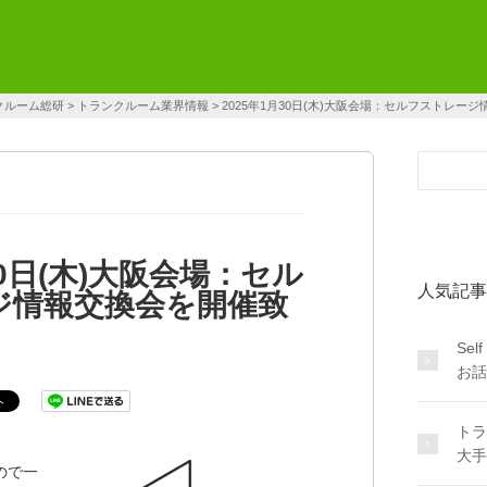
クルーム総研
>
トランクルーム業界情報
>
2025年1月30日(木)大阪会場：セルフストレ
30日(木)大阪会場：セル
人気記事
ジ情報交換会を開催致
Sel
お話
トラ
大手
ので一