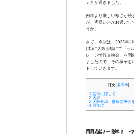
ヵ月が過ぎました。
例年より厳しい寒さが続
が、皆様いかがお過ごし
うか。
さて、今回は、2025年1
(木)に大阪会場にて「セ
レージ情報交換会」を開
ましたので、その様子を
トしていきます。
目次
[
非表示
]
1
開催に際して
2
内容
3
大阪会場：情報交換会
4
最後に
開催に際し