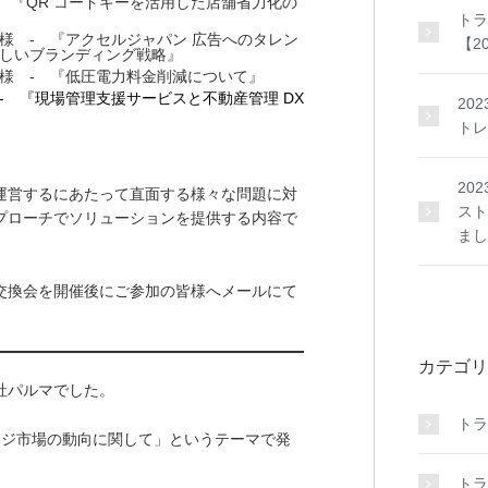
 『QR コードキーを活用した店舗省力化の
トラ
様
- 『アクセルジャパン 広告へのタレン
【2
しいブランディング戦略』
様
- 『低圧電力料金削減について』
 『現場管理支援サービスと不動産管理 DX
20
トレ
20
運営するにあたって直面する様々な問題に対
スト
プローチでソリューションを提供する内容で
まし
交換会を開催後にご参加の皆様へメールにて
カテゴリ
社パルマ
でした。
トラ
レージ市場の動向に関して」というテーマで発
トラ