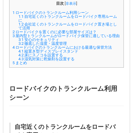
目次
[
非表示
]
1
ロードバイクのトランクルーム利用シーン
1.1
自宅近くのトランクルームをロードバイク専用ルーム
に
1.2
会社近くのトランクルームをロードバイク置き場とし
て活用
2
ロードバイクを置くのに必要な部屋サイズは？
3
屋内型トランクルームがロードバイク保管に適している理由
3.1
安心のセキュリティ
3.2
徹底した湿度・温度管理
4
ロードバイクのトランクルームにおける最適な保管方法
4.1
縦置き型ディスプレイスタンド
4.2
床にスノコを設置する
4.3
湿気対策に乾燥剤を設置する
5
まとめ
ロードバイクのトランクルーム利用
シーン
自宅近くのトランクルームをロードバ